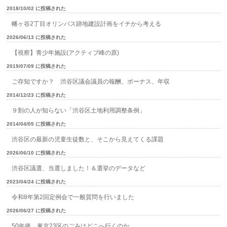
2018/10/02 に投稿された
幡ヶ谷2丁目オリンパス跡地建設計画をイチから考える
2026/06/13 に投稿された
【視察】青少年施設(アクティブ峰の原)
2019/07/09 に投稿された
ご存知ですか？ 渋谷区議会議員の報酬、ボーナス、年収
2014/12/23 に投稿された
９割の人が知らない「渋谷区土地利用調整条例」
2014/04/05 に投稿された
渋谷区の最新の児童生徒数と、そこから見えてくる課題
2026/06/10 に投稿された
渋谷区議選、当選しました！＆選挙のデータなど
2023/04/24 に投稿された
令和8年第2回定例会で一般質問を行いました
2026/06/27 に投稿された
50年後、東京23区のごみはどこへ行くのか