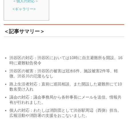
＜個人の対応＞
<ギャラリー>
＜記事サマリー＞
渋谷区の対応：渋谷区においては10時に自主避難所を開設。16
時に避難勧告発令
渋谷区の被害：渋谷区の被害は冠水6件、施設被害2件等、軽
微。渋谷川の氾濫もなし
路上生活者対応：直前に巡回相談、また開設した避難所にて10
数名受け入れ
議会の対応：議会事務局から各幹事長にメールを送信。情報共
有が行われました。
個人の対応：わたしは消防団として渋谷駅周辺（西側）担当。
広報活動や消防署の支援をおこないました。