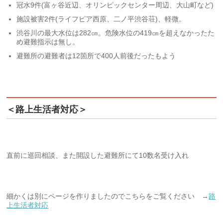
冠水9件(富ヶ谷近辺、オリンピックセンター周辺、大山町など)
施設被害2件(ライフピア西原、二ノ平渋谷荘)、軽微。
渋谷川の最大水位は282㎝。危険水位の419㎝を超えなかったた
め避難指示は無し。
避難所の避難者は12箇所で400人前後だったもよう
＜路上生活者対応＞
直前に巡回相談、また開設した避難所にて10数名受け入れ
細かくは別にページを作りましたのでこちらをご覧ください →
路
上生活者対応