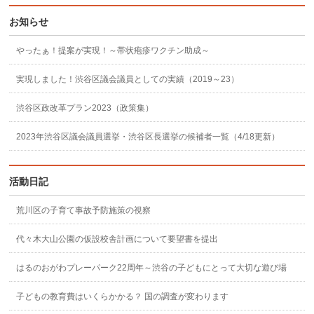
お知らせ
やったぁ！提案が実現！～帯状疱疹ワクチン助成～
実現しました！渋谷区議会議員としての実績（2019～23）
渋谷区政改革プラン2023（政策集）
2023年渋谷区議会議員選挙・渋谷区長選挙の候補者一覧（4/18更新）
活動日記
荒川区の子育て事故予防施策の視察
代々木大山公園の仮設校舎計画について要望書を提出
はるのおがわプレーパーク22周年～渋谷の子どもにとって大切な遊び場
子どもの教育費はいくらかかる？ 国の調査が変わります