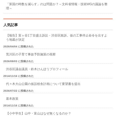
「算国の時数を減らす」のは問題か？～文科省情報・技術WGの議論を整
理～
人気記事
【報告】富ヶ谷1丁目盛土訴訟・渋谷区敗訴。仮の工事停止命令を出すよ
う地裁が決定
2026/04/04 に投稿された
荒川区の子育て事故予防施策の視察
2026/08/03 に投稿された
渋谷区議会議員・鈴木けんぽうプロフィール
2014/11/16 に投稿された
代々木大山公園の仮設校舎計画について要望書を提出
2026/07/22 に投稿された
基本政策
2014/11/16 に投稿された
【小中学生】山中・富山はなぜ無くなるのか？