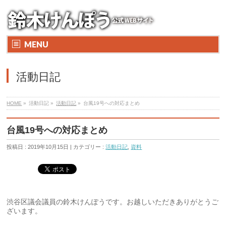
MENU
活動日記
HOME
»
活動日記 »
活動日記
»
台風19号への対応まとめ
台風19号への対応まとめ
投稿日 : 2019年10月15日 | カテゴリー :
活動日記
,
資料
渋谷区議会議員の鈴木けんぽうです。お越しいただきありがとうご
ざいます。