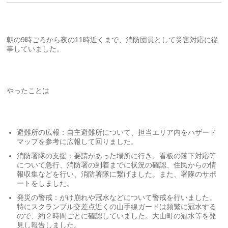
朝の9時ごろから夜の11時近くまで、消防団員として災害対応に従
事していました。
やったことは
避難所の広報：自主避難所について、担当エリア内をハザード
マップを参考に広報して回りました。
消防署隊の支援：要請があった場所に行き、看板の落下対応等
について急行、消防署の到着までに状況の確認、住民からの情
報収集などを行い、消防署隊に繋げました。また、署隊のサポ
ートをしました。
発災の警戒：がけ崩れや冠水などについて警戒を行いました。
特にスクランブル交差点近くの山手線ガードは頻繁に冠水する
ので、約２時間ごとに確認していました。大山町の冠水等を発
見し報告しました。