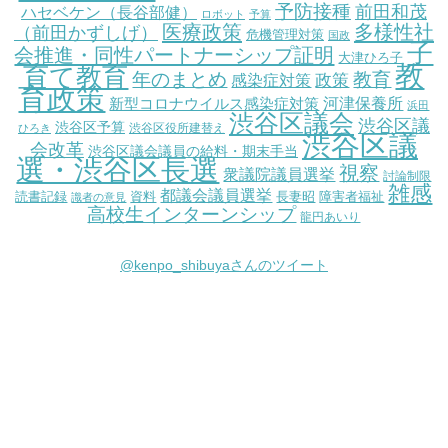
予防接種
前田和茂
ハセベケン（長谷部健）
ロボット
予算
医療政策
多様性社
（前田かずしげ）
危機管理対策
国政
子
会推進・同性パートナーシップ証明
大津ひろ子
教
育て教育
教育
年のまとめ
感染症対策
政策
育政策
新型コロナウイルス感染症対策
河津保養所
浜田
渋谷区議会
渋谷区議
渋谷区予算
渋谷区役所建替え
ひろき
渋谷区議
会改革
渋谷区議会議員の給料・期末手当
選・渋谷区長選
視察
衆議院議員選挙
討論制限
雑感
都議会議員選挙
読書記録
資料
長妻昭
障害者福祉
識者の意見
高校生インターンシップ
龍円あいり
@kenpo_shibuyaさんのツイート