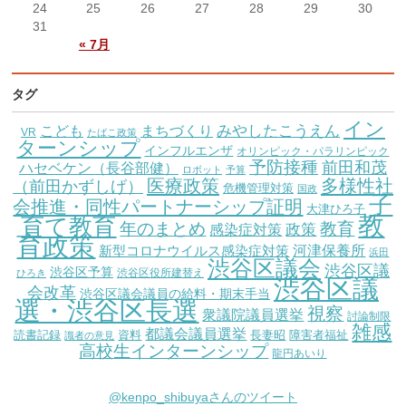
24
25
26
27
28
29
30
31
« 7月
タグ
イン
こども
みやしたこうえん
まちづくり
VR
たばこ政策
ターンシップ
インフルエンザ
オリンピック・パラリンピック
予防接種
前田和茂
ハセベケン（長谷部健）
ロボット
予算
医療政策
多様性社
（前田かずしげ）
危機管理対策
国政
子
会推進・同性パートナーシップ証明
大津ひろ子
教
育て教育
教育
年のまとめ
感染症対策
政策
育政策
新型コロナウイルス感染症対策
河津保養所
浜田
渋谷区議会
渋谷区議
渋谷区予算
渋谷区役所建替え
ひろき
渋谷区議
会改革
渋谷区議会議員の給料・期末手当
選・渋谷区長選
視察
衆議院議員選挙
討論制限
雑感
都議会議員選挙
読書記録
資料
長妻昭
障害者福祉
識者の意見
高校生インターンシップ
龍円あいり
@kenpo_shibuyaさんのツイート