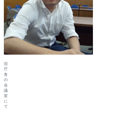
旧
庁
舎
の
会
議
室
に
て