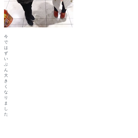
今
で
は
ず
い
ぶ
ん
大
き
く
な
り
ま
し
た