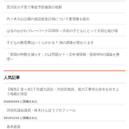
荒川区の子育て事故予防施策の視察
代々木大山公園の仮設校舎計画について要望書を提出
はるのおがわプレーパーク22周年～渋谷の子どもにとって大切な遊び場
子どもの教育費はいくらかかる？ 国の調査が変わります
「算国の時数を減らす」のは問題か？～文科省情報・技術WGの議論を整
理～
人気記事
【報告】富ヶ谷1丁目盛土訴訟・渋谷区敗訴。仮の工事停止命令を出すよ
う地裁が決定
2026/04/04 に投稿された
渋谷区議会議員・鈴木けんぽうプロフィール
2014/11/16 に投稿された
基本政策