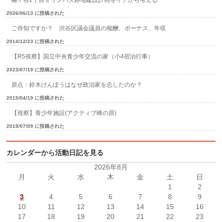
2026/06/13 に投稿された
ご存知ですか？ 渋谷区議会議員の報酬、ボーナス、年収
2014/12/23 に投稿された
【R5視察】国立中央青少年交流の家（小4宿泊行事）
2023/07/19 に投稿された
原点：鈴木けんぽうはなぜ政治家を志したのか？
2015/04/19 に投稿された
【視察】青少年施設(アクティブ峰の原)
2019/07/09 に投稿された
カレンダーから活動日記を見る
2026年8月
月
火
水
木
金
土
日
1
2
3
4
5
6
7
8
9
10
11
12
13
14
15
16
17
18
19
20
21
22
23