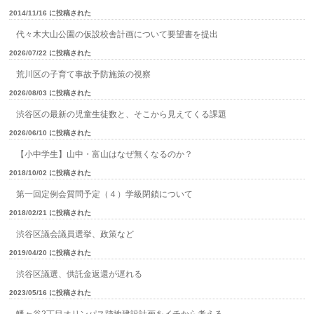
2014/11/16 に投稿された
代々木大山公園の仮設校舎計画について要望書を提出
2026/07/22 に投稿された
荒川区の子育て事故予防施策の視察
2026/08/03 に投稿された
渋谷区の最新の児童生徒数と、そこから見えてくる課題
2026/06/10 に投稿された
【小中学生】山中・富山はなぜ無くなるのか？
2018/10/02 に投稿された
第一回定例会質問予定（４）学級閉鎖について
2018/02/21 に投稿された
渋谷区議会議員選挙、政策など
2019/04/20 に投稿された
渋谷区議選、供託金返還が遅れる
2023/05/16 に投稿された
幡ヶ谷2丁目オリンパス跡地建設計画をイチから考える