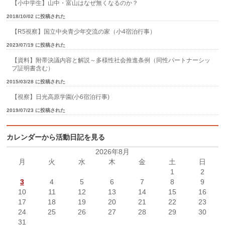
【小中学生】山中・富山はなぜ無くなるのか？
2018/10/02 に投稿された
【R5視察】国立中央青少年交流の家（小4宿泊行事）
2023/07/19 に投稿された
【資料】附帯決議内容と解説～多様性社会推進条例（同性パートナーシッ
プ証明書含む）
2015/03/28 に投稿された
【視察】日光高原学園(小6宿泊行事)
2019/07/23 に投稿された
カレンダーから活動日記を見る
2026年8月
月
火
水
木
金
土
日
1
2
3
4
5
6
7
8
9
10
11
12
13
14
15
16
17
18
19
20
21
22
23
24
25
26
27
28
29
30
31