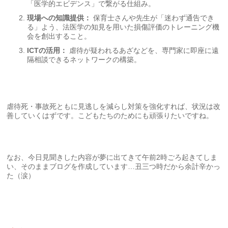
「医学的エビデンス」で繋がる仕組み。
現場への知識提供：
保育士さんや先生が「迷わず通告でき
る」よう、法医学の知見を用いた損傷評価のトレーニング機
会を創出すること。
ICTの活用：
虐待が疑われるあざなどを、専門家に即座に遠
隔相談できるネットワークの構築。
虐待死・事故死ともに見逃しを減らし対策を強化すれば、状況は改
善していくはずです。こどもたちのためにも頑張りたいですね。
なお、今日見聞きした内容が夢に出てきて午前2時ごろ起きてしま
い、そのままブログを作成しています…丑三つ時だから余計辛かっ
た（涙）