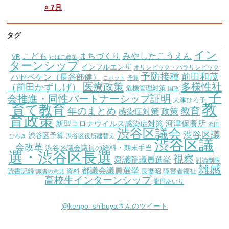
« 7月
タグ
イン
こども
みやしたこうえん
まちづくり
VR
たばこ政策
ターンシップ
インフルエンザ
オリンピック・パラリンピック
予防接種
前田和茂
ハセベケン（長谷部健）
ロボット
予算
医療政策
多様性社
（前田かずしげ）
危機管理対策
国政
子
会推進・同性パートナーシップ証明
大津ひろ子
教
育て教育
教育
年のまとめ
感染症対策
政策
育政策
新型コロナウイルス感染症対策
河津保養所
浜田
渋谷区議会
渋谷区議
渋谷区予算
渋谷区役所建替え
ひろき
渋谷区議
会改革
渋谷区議会議員の給料・期末手当
選・渋谷区長選
視察
衆議院議員選挙
討論制限
雑感
都議会議員選挙
読書記録
資料
長妻昭
障害者福祉
識者の意見
高校生インターンシップ
龍円あいり
@kenpo_shibuyaさんのツイート