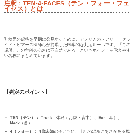
注釈：TEN-4-FACES（テン・フォー・フェ
イセス）とは
乳幼児の虐待を早期に発見するために、アメリカのメアリー・クラ
イド・ピアース医師らが提唱した医学的な判定ルールです。「この
場所、この年齢のあざは不自然である」というポイントを覚えやす
い名称にまとめています。
【判定のポイント】
TEN（テン）：
T
runk（体幹：お腹・背中）、
E
ar（耳）、
N
eck（首）
4（フォー）：
4歳未満
の子どもに、上記の場所にあざがある場