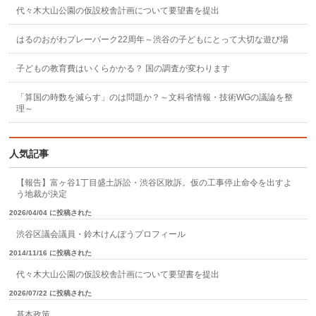
代々木大山公園の仮設校舎計画について要望書を提出
はるのおがわプレーパーク22周年～渋谷の子どもにとって大切な遊び場
子どもの教育費はいくらかかる？ 国の調査が変わります
「算国の時数を減らす」のは問題か？～文科省情報・技術WGの議論を整
理～
人気記事
【報告】富ヶ谷1丁目盛土訴訟・渋谷区敗訴。仮の工事停止命令を出すよ
う地裁が決定
2026/04/04 に投稿された
渋谷区議会議員・鈴木けんぽうプロフィール
2014/11/16 に投稿された
代々木大山公園の仮設校舎計画について要望書を提出
2026/07/22 に投稿された
基本政策