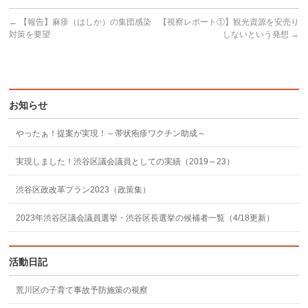
←
【報告】麻疹（はしか）の集団感染
【視察レポート①】観光資源を安売り
対策を要望
しないという発想
→
お知らせ
やったぁ！提案が実現！～帯状疱疹ワクチン助成～
実現しました！渋谷区議会議員としての実績（2019～23）
渋谷区政改革プラン2023（政策集）
2023年渋谷区議会議員選挙・渋谷区長選挙の候補者一覧（4/18更新）
活動日記
荒川区の子育て事故予防施策の視察