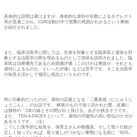
具体的な説明は避けますが、身体的な虐待や宗教によるネグレクト
等が見過ごされ、CDR活動の中で実際の死因がわかるという事例
が紹介されました。
また、臨床法医学に関しては、生体を対象とする臨床医と遺体を対
象とする法医学の間を埋めるものとして現状を説明されました。臨
床医は治療優先であるため損傷評価（このけがは事故か、それとも
虐待によるものか、といった評価）などは苦手です。そこを法医学
の知見を活かして補完し抵抗というものです。
特に印象的だったのが、虐待の証拠となる「二重条痕（にじゅうじ
ょうこん）」のお話です。 棒状のもので強く叩かれた際、皮膚に
は独特の「2本の線とその間が白く抜ける」あざが残るそうです。
また、 TEN-4-FACES といって、虐待の可能性の高い部位のケガが
あるそうです。（注）
こうした医学的な知見を、保育士さんや教職員、そして我々行政が
正しく知っていれば、取り返しのつかない事態になる前に「SOS」