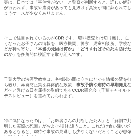
実は、日本では「事件性がない」と警察が判断すると、詳しい解剖
が行われず、事故や虐待があっても見抜けず真実が闇に葬られてし
まうケースが少なくありません。
そこで注目されているのが
CDR
です。 犯罪捜査とは切り離し、亡
くなったお子さんの情報を、医療機関、警察、児童相談所、学校な
どが持ち寄り、
「本当の死因は何か」「どうすればその死を防げた
のか」
を多角的に検証する取り組みです。
千葉大学の法医学教室は、各機関の間に立ちはだかる情報の壁を打
ち破り、再発防止策を具体的な政策、
事故予防や虐待の早期発見な
ど
へと繋げる日本屈指の取組であるCCDR研究会（千葉チャイルド
デスレビュー）を進めておられます。
特に気になったのは、「お医者さんの判断した死因」と「解剖で判
明した実際の死因」がおよそ4割も違うこと。これだけ食い違いが
あるとなると、虐待や事故の見逃しも少なくないだろうことが想像