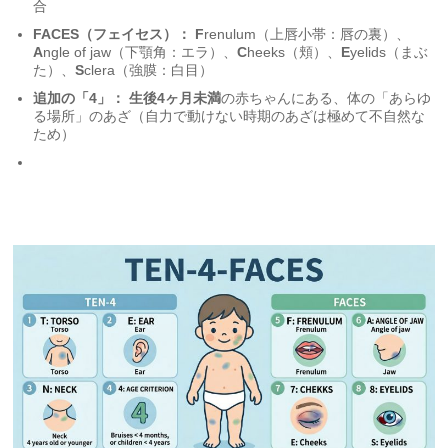
合
FACES（フェイセス）：
F
renulum（上唇小帯：唇の裏）、
A
ngle of jaw（下顎角：エラ）、
C
heeks（頬）、
E
yelids（まぶ
た）、
S
clera（強膜：白目）
追加の「4」：
生後4ヶ月未満
の赤ちゃんにある、体の「あらゆ
る場所」のあざ（自力で動けない時期のあざは極めて不自然な
ため）