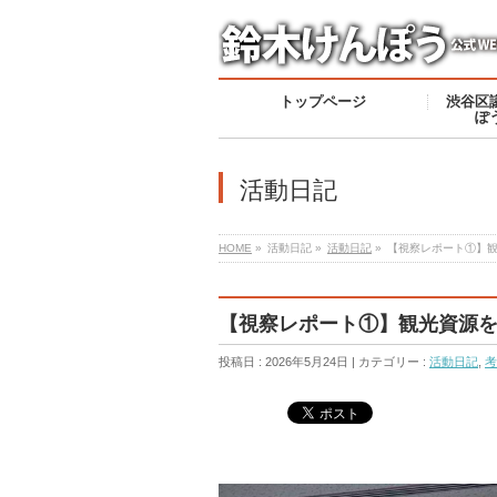
トップページ
渋谷区
ぽ
活動日記
HOME
»
活動日記 »
活動日記
»
【視察レポート①】
【視察レポート①】観光資源
投稿日 : 2026年5月24日 | カテゴリー :
活動日記
,
考