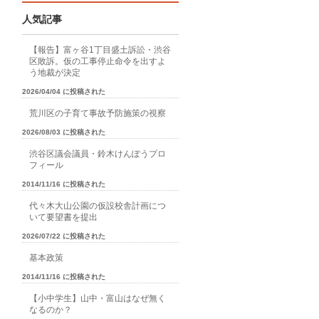
人気記事
【報告】富ヶ谷1丁目盛土訴訟・渋谷
区敗訴。仮の工事停止命令を出すよ
う地裁が決定
2026/04/04 に投稿された
荒川区の子育て事故予防施策の視察
2026/08/03 に投稿された
渋谷区議会議員・鈴木けんぽうプロ
フィール
2014/11/16 に投稿された
代々木大山公園の仮設校舎計画につ
いて要望書を提出
2026/07/22 に投稿された
基本政策
2014/11/16 に投稿された
【小中学生】山中・富山はなぜ無く
なるのか？