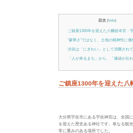
目次
[
hide
]
ご鎮座1300年を迎えた八幡総本宮・
“豪華さ”ではなく、土地の精神性に価
渋谷は「にぎわい」として消費され
「人が来るまち」から、「価値が伝
ご鎮座1300年を迎えた
大分県宇佐市にある宇佐神宮は、全国に約
を迎えた歴史ある神社です。単なる観
常に重みのある場所でした。