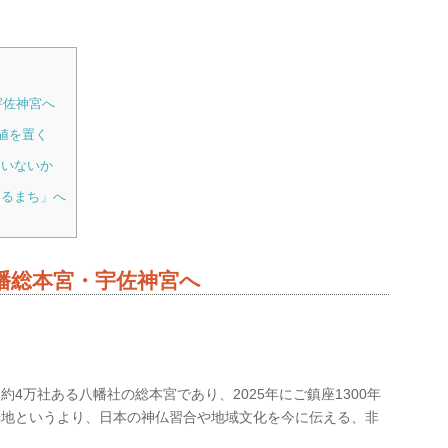
宇佐神宮へ
値を置く
ていないか
わるまち」へ
八幡総本宮・宇佐神宮へ
4万社ある八幡社の総本宮であり、2025年にご鎮座1300年
光地というより、日本の神仏習合や地域文化を今に伝える、非