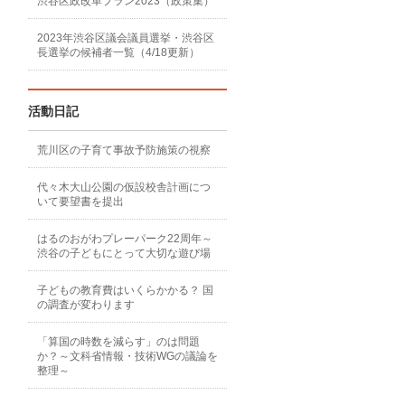
渋谷区政改革プラン2023（政策集）
2023年渋谷区議会議員選挙・渋谷区
長選挙の候補者一覧（4/18更新）
活動日記
荒川区の子育て事故予防施策の視察
代々木大山公園の仮設校舎計画につ
いて要望書を提出
はるのおがわプレーパーク22周年～
渋谷の子どもにとって大切な遊び場
子どもの教育費はいくらかかる？ 国
の調査が変わります
「算国の時数を減らす」のは問題
か？～文科省情報・技術WGの議論を
整理～