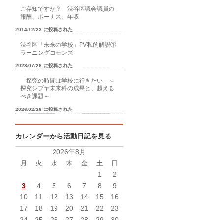
ご存知ですか？ 渋谷区議会議員の
報酬、ボーナス、年収
2014/12/23 に投稿された
渋谷区「未来の学校」PV私的解説①
ラーニングコモンズ
2023/07/28 に投稿された
「探究の時間は学校に行きたい」～
探究シブヤ未来科の成果と、越える
べき課題～
2026/02/26 に投稿された
カレンダーから活動日記を見る
2026年8月
月
火
水
木
金
土
日
1
2
3
4
5
6
7
8
9
10
11
12
13
14
15
16
17
18
19
20
21
22
23
24
25
26
27
28
29
30