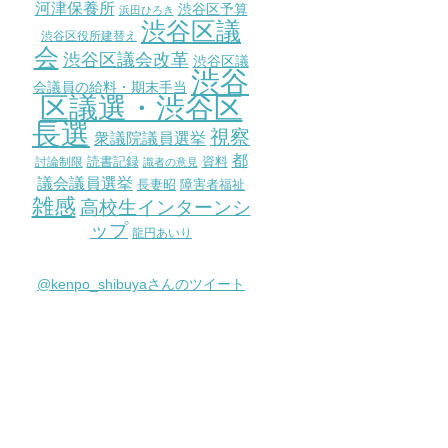
河津保養所
渋谷区予算
浜田ひろき
渋谷区議
渋谷区役所建替え
会
渋谷区議会改革
渋谷区議
渋谷
会議員の給料・期末手当
区議選・渋谷区
長選
視察
衆議院議員選挙
都
討論制限
読書記録
資料
識者の意見
議会議員選挙
長妻昭
障害者福祉
雑感
高校生インターンシ
ップ
龍円あいり
@kenpo_shibuyaさんのツイート