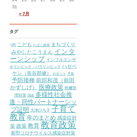
31
« 7月
タグ
こども
まちづくり
VR
たばこ政策
インタ
みやしたこうえん
ーンシップ
インフルエンザ
ハセベ
オリンピック・パラリンピック
ケン（長谷部健）
ロボット
予算
予防接種
前田和茂（前田
医療政策
かずしげ）
危機管
多様性社会推
理対策
国政
進・同性パートナーシッ
子育て
プ証明
大津ひろ子
教育
年のまとめ
感染症対
教育政策
教育
策
政策
新型コロナウイルス感染症対策