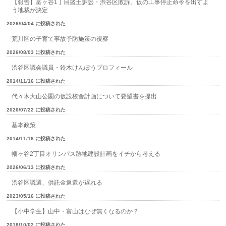
【報告】富ヶ谷1丁目盛土訴訟・渋谷区敗訴。仮の工事停止命令を出すよ
う地裁が決定
2026/04/04 に投稿された
荒川区の子育て事故予防施策の視察
2026/08/03 に投稿された
渋谷区議会議員・鈴木けんぽうプロフィール
2014/11/16 に投稿された
代々木大山公園の仮設校舎計画について要望書を提出
2026/07/22 に投稿された
基本政策
2014/11/16 に投稿された
幡ヶ谷2丁目オリンパス跡地建設計画をイチから考える
2026/06/13 に投稿された
渋谷区議選、供託金返還が遅れる
2023/05/16 に投稿された
【小中学生】山中・富山はなぜ無くなるのか？
2018/10/02 に投稿された