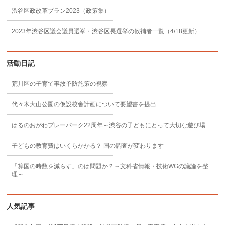
渋谷区政改革プラン2023（政策集）
2023年渋谷区議会議員選挙・渋谷区長選挙の候補者一覧（4/18更新）
活動日記
荒川区の子育て事故予防施策の視察
代々木大山公園の仮設校舎計画について要望書を提出
はるのおがわプレーパーク22周年～渋谷の子どもにとって大切な遊び場
子どもの教育費はいくらかかる？ 国の調査が変わります
「算国の時数を減らす」のは問題か？～文科省情報・技術WGの議論を整
理～
人気記事