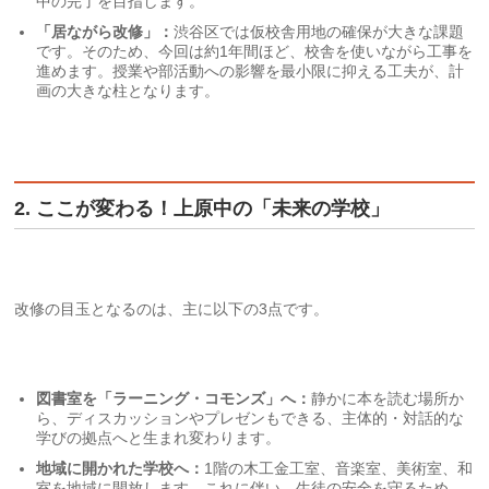
中の完了を目指します。
「居ながら改修」：
渋谷区では仮校舎用地の確保が大きな課題
です。そのため、今回は約1年間ほど、校舎を使いながら工事を
進めます。授業や部活動への影響を最小限に抑える工夫が、計
画の大きな柱となります。
2. ここが変わる！上原中の「未来の学校」
改修の目玉となるのは、主に以下の3点です。
図書室を「ラーニング・コモンズ」へ：
静かに本を読む場所か
ら、ディスカッションやプレゼンもできる、主体的・対話的な
学びの拠点へと生まれ変わります。
地域に開かれた学校へ：
1階の木工金工室、音楽室、美術室、和
室を地域に開放します。これに伴い、生徒の安全を守るため、