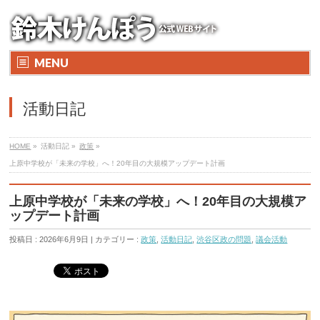
MENU
活動日記
HOME
»
活動日記 »
政策
»
上原中学校が「未来の学校」へ！20年目の大規模アップデート計画
上原中学校が「未来の学校」へ！20年目の大規模ア
ップデート計画
投稿日 : 2026年6月9日 | カテゴリー :
政策
,
活動日記
,
渋谷区政の問題
,
議会活動