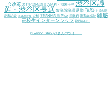
渋谷区議
会改革
渋谷区議会議員の給料・期末手当
選・渋谷区長選
視察
衆議院議員選挙
討論制限
雑感
都議会議員選挙
読書記録
資料
長妻昭
障害者福祉
識者の意見
高校生インターンシップ
龍円あいり
@kenpo_shibuyaさんのツイート