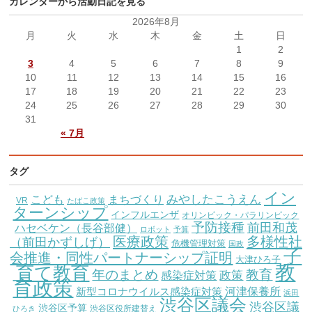
カレンダーから活動日記を見る
2026年8月
月
火
水
木
金
土
日
1
2
3
4
5
6
7
8
9
10
11
12
13
14
15
16
17
18
19
20
21
22
23
24
25
26
27
28
29
30
31
« 7月
タグ
イン
こども
みやしたこうえん
まちづくり
VR
たばこ政策
ターンシップ
インフルエンザ
オリンピック・パラリンピック
予防接種
前田和茂
ハセベケン（長谷部健）
ロボット
予算
医療政策
多様性社
（前田かずしげ）
危機管理対策
国政
子
会推進・同性パートナーシップ証明
大津ひろ子
教
育て教育
教育
年のまとめ
感染症対策
政策
育政策
新型コロナウイルス感染症対策
河津保養所
浜田
渋谷区議会
渋谷区議
渋谷区予算
渋谷区役所建替え
ひろき