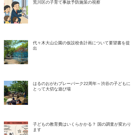
荒川区の子育て事故予防施策の視察
代々木大山公園の仮設校舎計画について要望書を提
出
はるのおがわプレーパーク22周年～渋谷の子どもに
とって大切な遊び場
子どもの教育費はいくらかかる？ 国の調査が変わり
ます