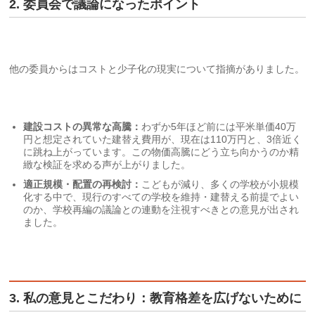
2. 委員会で議論になったポイント
他の委員からはコストと少子化の現実について指摘がありました。
建設コストの異常な高騰：
わずか5年ほど前には平米単価40万
円と想定されていた建替え費用が、現在は110万円と、3倍近く
に跳ね上がっています。この物価高騰にどう立ち向かうのか精
緻な検証を求める声が上がりました。
適正規模・配置の再検討：
こどもが減り、多くの学校が小規模
化する中で、現行のすべての学校を維持・建替える前提でよい
のか、学校再編の議論との連動を注視すべきとの意見が出され
ました。
3. 私の意見とこだわり：教育格差を広げないために