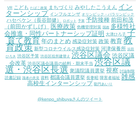
イン
こども
みやしたこうえん
まちづくり
VR
たばこ政策
ターンシップ
インフルエンザ
オリンピック・パラリンピック
予防接種
前田和茂
ハセベケン（長谷部健）
ロボット
予算
医療政策
多様性社
（前田かずしげ）
危機管理対策
国政
子
会推進・同性パートナーシップ証明
大津ひろ子
教
育て教育
教育
年のまとめ
感染症対策
政策
育政策
新型コロナウイルス感染症対策
河津保養所
浜田
渋谷区議会
渋谷区議
渋谷区予算
渋谷区役所建替え
ひろき
渋谷区議
会改革
渋谷区議会議員の給料・期末手当
選・渋谷区長選
視察
衆議院議員選挙
討論制限
雑感
都議会議員選挙
読書記録
資料
長妻昭
障害者福祉
識者の意見
高校生インターンシップ
龍円あいり
@kenpo_shibuyaさんのツイート