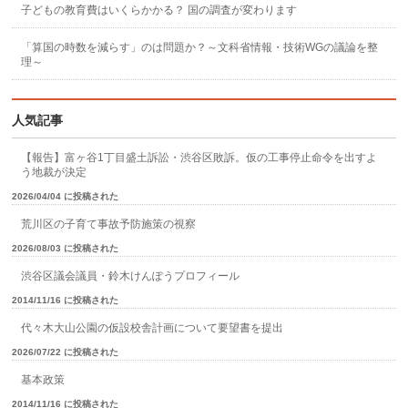
子どもの教育費はいくらかかる？ 国の調査が変わります
「算国の時数を減らす」のは問題か？～文科省情報・技術WGの議論を整
理～
人気記事
【報告】富ヶ谷1丁目盛土訴訟・渋谷区敗訴。仮の工事停止命令を出すよ
う地裁が決定
2026/04/04 に投稿された
荒川区の子育て事故予防施策の視察
2026/08/03 に投稿された
渋谷区議会議員・鈴木けんぽうプロフィール
2014/11/16 に投稿された
代々木大山公園の仮設校舎計画について要望書を提出
2026/07/22 に投稿された
基本政策
2014/11/16 に投稿された