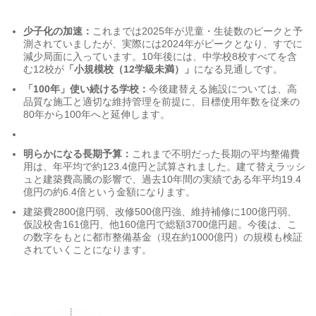
少子化の加速：
これまでは2025年が児童・生徒数のピークと予
測されていましたが、実際には2024年がピークとなり、すでに
減少局面に入っています。10年後には、中学校8校すべてを含
む12校が
「小規模校（12学級未満）」
になる見通しです。
「100年」使い続ける学校：
今後建替える施設については、高
品質な施工と適切な維持管理を前提に、目標使用年数を従来の
80年から100年へと延伸します。
明らかになる長期予算：
これまで不明だった長期の平均整備費
用は、年平均で約123.4億円と試算されました。建て替えラッシ
ュと建築費高騰の影響で、過去10年間の実績である年平均19.4
億円の約6.4倍という金額になります。
建築費2800億円弱、改修500億円強、維持補修に100億円弱、
仮設校舎161億円、他160億円で総額3700億円超。今後は、こ
の数字をもとに都市整備基金（現在約1000億円）の規模も検証
されていくことになります。