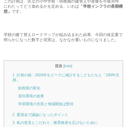
この計画は、区立の小中学校・幼稚園の建替えや改修を今後30年
にわたってどう進めるかを定める、いわば
「学校インフラの長期構
想」
です。
学校の建て替えロードマップが組み込まれた結果、今回の改定案で
明らかになった数字と現実は、なかなか重いものになりました。
目次
[
hide
]
1. 計画の核：2024年をピークに減少するこどもたちと「100年活
用」
財政面の変化
居住環境の改善
学習環境の充実と地域開放は堅持
2. 委員会で議論になったポイント
3. 私の意見とこだわり：教育格差を広げないために