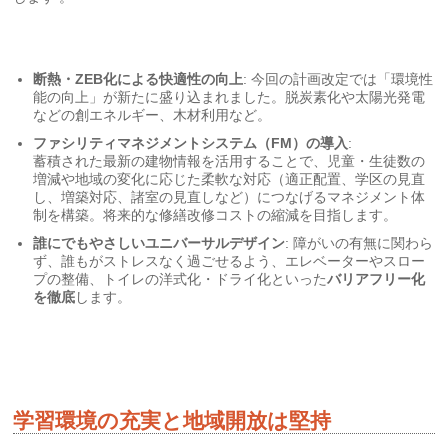
断熱・ZEB化による快適性の向上
: 今回の計画改定では「環境性
能の向上」が新たに盛り込まれました。脱炭素化や太陽光発電
などの創エネルギー、木材利用など。
ファシリティマネジメントシステム（FM）の導入
:
蓄積された最新の建物情報を活用することで、児童・生徒数の
増減や地域の変化に応じた柔軟な対応（適正配置、学区の見直
し、増築対応、諸室の見直しなど）につなげるマネジメント体
制を構築。将来的な修繕改修コストの縮減を目指します。
誰にでもやさしいユニバーサルデザイン
: 障がいの有無に関わら
ず、誰もがストレスなく過ごせるよう、エレベーターやスロー
プの整備、トイレの洋式化・ドライ化といった
バリアフリー化
を徹底
します。
学習環境の充実と地域開放は堅持