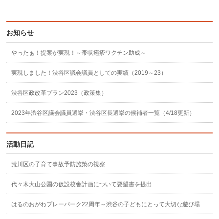
お知らせ
やったぁ！提案が実現！～帯状疱疹ワクチン助成～
実現しました！渋谷区議会議員としての実績（2019～23）
渋谷区政改革プラン2023（政策集）
2023年渋谷区議会議員選挙・渋谷区長選挙の候補者一覧（4/18更新）
活動日記
荒川区の子育て事故予防施策の視察
代々木大山公園の仮設校舎計画について要望書を提出
はるのおがわプレーパーク22周年～渋谷の子どもにとって大切な遊び場