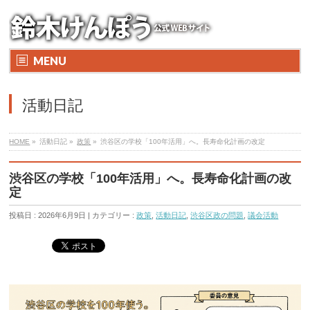
MENU
活動日記
HOME
»
活動日記 »
政策
»
渋谷区の学校「100年活用」へ。長寿命化計画の改定
渋谷区の学校「100年活用」へ。長寿命化計画の改
定
投稿日 : 2026年6月9日 | カテゴリー :
政策
,
活動日記
,
渋谷区政の問題
,
議会活動