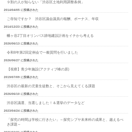
９割の人が知らない「渋谷区土地利用調整条例」
2014/04/05 に投稿された
ご存知ですか？ 渋谷区議会議員の報酬、ボーナス、年収
2014/12/23 に投稿された
幡ヶ谷2丁目オリンパス跡地建設計画をイチから考える
2026/06/13 に投稿された
令和8年第2回定例会で一般質問を行いました
2026/06/27 に投稿された
【視察】青少年施設(アクティブ峰の原)
2019/07/09 に投稿された
渋谷区の最新の児童生徒数と、そこから見えてくる課題
2026/06/10 に投稿された
渋谷区議選、当選しました！＆選挙のデータなど
2023/04/24 に投稿された
「探究の時間は学校に行きたい」～探究シブヤ未来科の成果と、越えるべ
き課題～