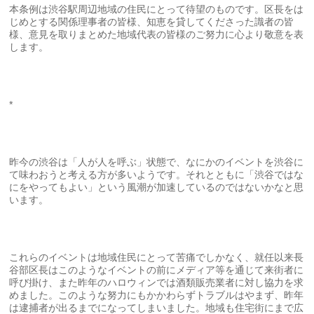
本条例は渋谷駅周辺地域の住民にとって待望のものです。区長をは
じめとする関係理事者の皆様、知恵を貸してくださった識者の皆
様、意見を取りまとめた地域代表の皆様のご努力に心より敬意を表
します。
*
昨今の渋谷は「人が人を呼ぶ」状態で、なにかのイベントを渋谷に
て味わおうと考える方が多いようです。それとともに「渋谷ではな
にをやってもよい」という風潮が加速しているのではないかなと思
います。
これらのイベントは地域住民にとって苦痛でしかなく、就任以来長
谷部区長はこのようなイベントの前にメディア等を通じて来街者に
呼び掛け、また昨年のハロウィンでは酒類販売業者に対し協力を求
めました。このような努力にもかかわらずトラブルはやまず、昨年
は逮捕者が出るまでになってしまいました。地域も住宅街にまで広