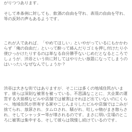
がりつつあります。
そして本条例に対しても、飲酒の自由を守れ、表現の自由を守れ、
等の反対の声もあるようです。
これが人であれば、「やめてほしい」といやがっているにもかかわ
らず「俺の自由だ」といって酔って絡んだりゴミを押し付けたり小
便ひっかけたりするのは単なる自分勝手ないじめだとなるところで
しょうが、渋谷という街に対してはやりたい放題になってしまうの
はいったいなぜなんでしょうか？
渋谷は大きな街ではありますが、そこには多くの地域住民がいま
す。彼らは深刻な被害を被っている。不思議なことに、大企業の運
営する大規模なビルや店舗では被害はそれほど出ていないのにくら
べ、地域住民が所有する家やこじんまりしたビルや店舗ではごみが
捨てられ、放尿され、タムロされ、騒がれ、吐しゃ物がまき散らさ
れ、そしてシャッター等が壊されるのです。まさに弱い立場のとこ
ろに被害は集中する。そして彼らは我慢し続けているのです。