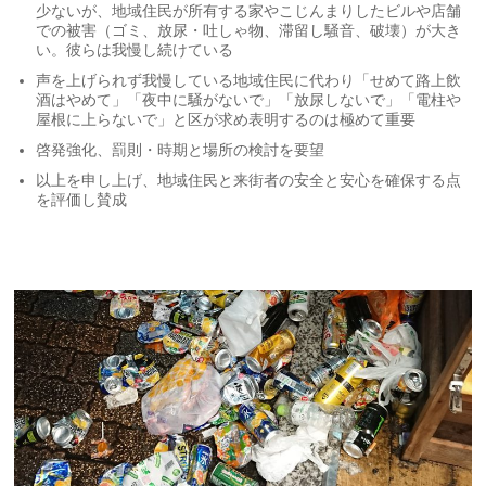
少ないが、地域住民が所有する家やこじんまりしたビルや店舗
での被害（ゴミ、放尿・吐しゃ物、滞留し騒音、破壊）が大き
い。彼らは我慢し続けている
声を上げられず我慢している地域住民に代わり「せめて路上飲
酒はやめて」「夜中に騒がないで」「放尿しないで」「電柱や
屋根に上らないで」と区が求め表明するのは極めて重要
啓発強化、罰則・時期と場所の検討を要望
以上を申し上げ、地域住民と来街者の安全と安心を確保する点
を評価し賛成