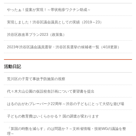
やったぁ！提案が実現！～帯状疱疹ワクチン助成～
実現しました！渋谷区議会議員としての実績（2019～23）
渋谷区政改革プラン2023（政策集）
2023年渋谷区議会議員選挙・渋谷区長選挙の候補者一覧（4/18更新）
活動日記
荒川区の子育て事故予防施策の視察
代々木大山公園の仮設校舎計画について要望書を提出
はるのおがわプレーパーク22周年～渋谷の子どもにとって大切な遊び場
子どもの教育費はいくらかかる？ 国の調査が変わります
「算国の時数を減らす」のは問題か？～文科省情報・技術WGの議論を整
理～