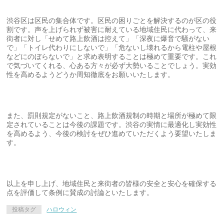
渋谷区は区民の集合体です。区民の困りごとを解決するのが区の役
割です。声を上げられず被害に耐えている地域住民に代わって、来
街者に対し「せめて路上飲酒は控えて」「深夜に爆音で騒がない
で」「トイレ代わりにしないで」「危ないし壊れるから電柱や屋根
などにのぼらないで」と求め表明することは極めて重要です。これ
で気づいてくれる、心ある方々が必ず大勢いることでしょう。実効
性を高めるようどうか周知徹底をお願いいたします。
また、罰則規定がないこと、路上飲酒規制の時期と場所が極めて限
定されていることは今後の課題です。渋谷の実情に最適化し実効性
を高めるよう、今後の検討をぜひ進めていただくよう要望いたしま
す。
以上を申し上げ、地域住民と来街者の皆様の安全と安心を確保する
点を評価して条例に賛成の討論といたします。
投稿タグ
ハロウィン