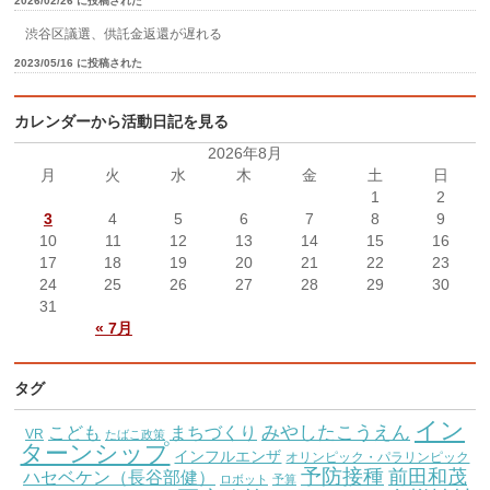
2026/02/26 に投稿された
渋谷区議選、供託金返還が遅れる
2023/05/16 に投稿された
カレンダーから活動日記を見る
2026年8月
月
火
水
木
金
土
日
1
2
3
4
5
6
7
8
9
10
11
12
13
14
15
16
17
18
19
20
21
22
23
24
25
26
27
28
29
30
31
« 7月
タグ
イン
こども
みやしたこうえん
まちづくり
VR
たばこ政策
ターンシップ
インフルエンザ
オリンピック・パラリンピック
予防接種
前田和茂
ハセベケン（長谷部健）
ロボット
予算