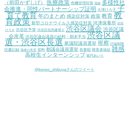
医療政策
多様性社
（前田かずしげ）
危機管理対策
国政
子
会推進・同性パートナーシップ証明
大津ひろ子
教
育て教育
教育
年のまとめ
感染症対策
政策
育政策
新型コロナウイルス感染症対策
河津保養所
浜田
渋谷区議会
渋谷区議
渋谷区予算
渋谷区役所建替え
ひろき
渋谷区議
会改革
渋谷区議会議員の給料・期末手当
選・渋谷区長選
視察
衆議院議員選挙
討論制限
雑感
都議会議員選挙
読書記録
資料
長妻昭
障害者福祉
識者の意見
高校生インターンシップ
龍円あいり
@kenpo_shibuyaさんのツイート