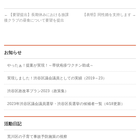
←
【要望提出】長期休みにおける放課
【表明】同性婚を支持します
→
後クラブの昼食について要望を提出
お知らせ
やったぁ！提案が実現！～帯状疱疹ワクチン助成～
実現しました！渋谷区議会議員としての実績（2019～23）
渋谷区政改革プラン2023（政策集）
2023年渋谷区議会議員選挙・渋谷区長選挙の候補者一覧（4/18更新）
活動日記
荒川区の子育て事故予防施策の視察