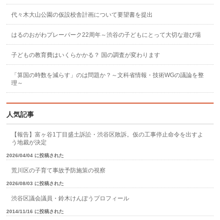
代々木大山公園の仮設校舎計画について要望書を提出
はるのおがわプレーパーク22周年～渋谷の子どもにとって大切な遊び場
子どもの教育費はいくらかかる？ 国の調査が変わります
「算国の時数を減らす」のは問題か？～文科省情報・技術WGの議論を整
理～
人気記事
【報告】富ヶ谷1丁目盛土訴訟・渋谷区敗訴。仮の工事停止命令を出すよ
う地裁が決定
2026/04/04 に投稿された
荒川区の子育て事故予防施策の視察
2026/08/03 に投稿された
渋谷区議会議員・鈴木けんぽうプロフィール
2014/11/16 に投稿された