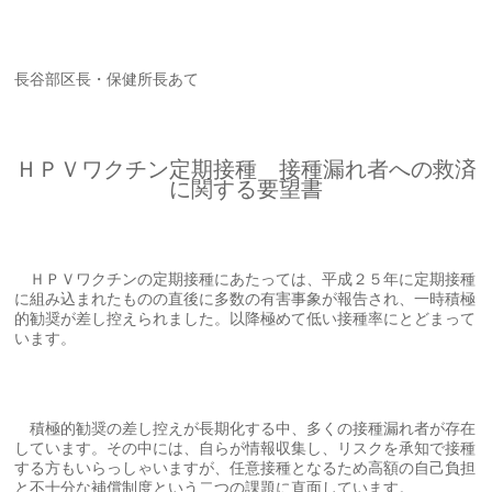
長谷部区長・保健所長あて
ＨＰＶワクチン定期接種 接種漏れ者への救済
に関する要望書
ＨＰＶワクチンの定期接種にあたっては、平成２５年に定期接種
に組み込まれたものの直後に多数の有害事象が報告され、一時積極
的勧奨が差し控えられました。以降極めて低い接種率にとどまって
います。
積極的勧奨の差し控えが長期化する中、多くの接種漏れ者が存在
しています。その中には、自らが情報収集し、リスクを承知で接種
する方もいらっしゃいますが、任意接種となるため高額の自己負担
と不十分な補償制度という二つの課題に直面しています。