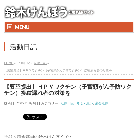
MENU
活動日記
HOME
»
活動日記 »
活動日記
»
【要望提出】ＨＰＶワクチン（子宮頸がん予防ワクチン）接種漏れ者の対策を
【要望提出】ＨＰＶワクチン（子宮頸がん予防ワク
チン）接種漏れ者の対策を
投稿日 : 2019年8月9日 | カテゴリー :
活動日記
,
考え・思い
,
議会活動
渋谷区議会議員の鈴木けんぽうです。