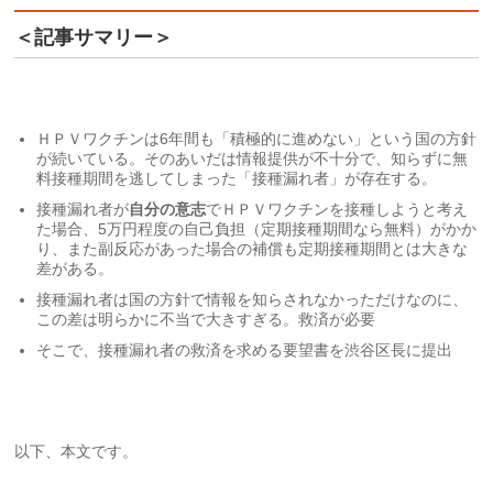
＜記事サマリー＞
ＨＰＶワクチンは6年間も「積極的に進めない」という国の方針
が続いている。そのあいだは情報提供が不十分で、知らずに無
料接種期間を逃してしまった「接種漏れ者」が存在する。
接種漏れ者が
自分の意志
でＨＰＶワクチンを接種しようと考え
た場合、5万円程度の自己負担（定期接種期間なら無料）がかか
り、また副反応があった場合の補償も定期接種期間とは大きな
差がある。
接種漏れ者は国の方針で情報を知らされなかっただけなのに、
この差は明らかに不当で大きすぎる。救済が必要
そこで、接種漏れ者の救済を求める要望書を渋谷区長に提出
以下、本文です。