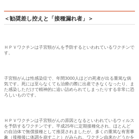
＜勧奨差し控えと「接種漏れ者」＞
ＨＰＶワクチンは子宮頸がんを予防するといわれているワクチンで
す。
子宮頸がんは性感染症で、年間3000人ほどの死者が出る重篤な病
気です。死には至らなくても治療の際に出産できなくなったり、ま
た感染しただけで精神的に追い詰められてしまったりする非常に恐
ろしいものです。
ＨＰＶワクチンは子宮頸がんの原因となるといわれているウィルス
を予防するワクチンです。平成25年に定期接種化され、ほとんど
の自治体で無償接種として推奨されましたが、多くの重篤な有害事
象（接種後に体調を崩すこと）がみられ、ワクチン由来かどうかを