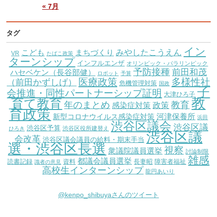
« 7月
タグ
イン
こども
みやしたこうえん
まちづくり
VR
たばこ政策
ターンシップ
インフルエンザ
オリンピック・パラリンピック
予防接種
前田和茂
ハセベケン（長谷部健）
ロボット
予算
医療政策
多様性社
（前田かずしげ）
危機管理対策
国政
子
会推進・同性パートナーシップ証明
大津ひろ子
教
育て教育
教育
年のまとめ
感染症対策
政策
育政策
新型コロナウイルス感染症対策
河津保養所
浜田
渋谷区議会
渋谷区議
渋谷区予算
渋谷区役所建替え
ひろき
渋谷区議
会改革
渋谷区議会議員の給料・期末手当
選・渋谷区長選
視察
衆議院議員選挙
討論制限
雑感
都議会議員選挙
読書記録
資料
長妻昭
障害者福祉
識者の意見
高校生インターンシップ
龍円あいり
@kenpo_shibuyaさんのツイート