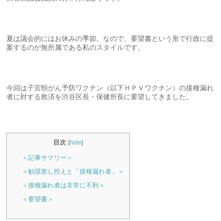
夏は議会的にはお休みの季節。なので、要望書という形で行政に提
案するのが無所属である私のスタイルです。
今回は子宮頸がん予防ワクチン（以下ＨＰＶワクチン）の接種漏れ
者に対する救済を渋谷区長・保健所長に要望してきました。
目次
[
hide
]
＜記事サマリー＞
＜勧奨差し控えと「接種漏れ者」＞
＜接種漏れ者は非常に不利＞
＜要望書＞