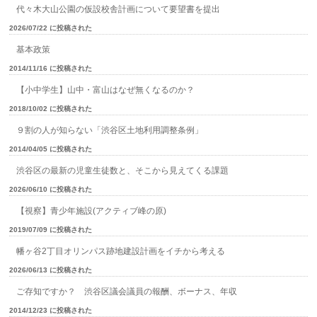
代々木大山公園の仮設校舎計画について要望書を提出
2026/07/22 に投稿された
基本政策
2014/11/16 に投稿された
【小中学生】山中・富山はなぜ無くなるのか？
2018/10/02 に投稿された
９割の人が知らない「渋谷区土地利用調整条例」
2014/04/05 に投稿された
渋谷区の最新の児童生徒数と、そこから見えてくる課題
2026/06/10 に投稿された
【視察】青少年施設(アクティブ峰の原)
2019/07/09 に投稿された
幡ヶ谷2丁目オリンパス跡地建設計画をイチから考える
2026/06/13 に投稿された
ご存知ですか？ 渋谷区議会議員の報酬、ボーナス、年収
2014/12/23 に投稿された