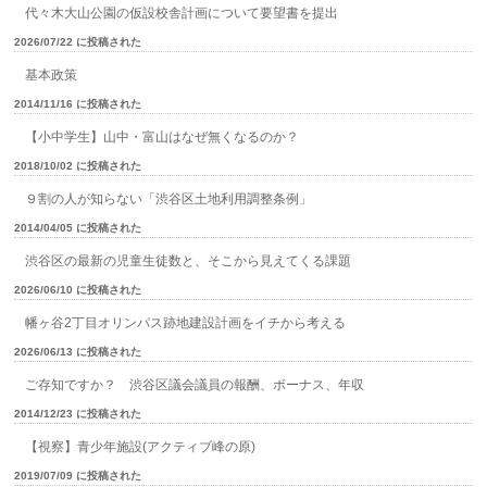
代々木大山公園の仮設校舎計画について要望書を提出
2026/07/22 に投稿された
基本政策
2014/11/16 に投稿された
【小中学生】山中・富山はなぜ無くなるのか？
2018/10/02 に投稿された
９割の人が知らない「渋谷区土地利用調整条例」
2014/04/05 に投稿された
渋谷区の最新の児童生徒数と、そこから見えてくる課題
2026/06/10 に投稿された
幡ヶ谷2丁目オリンパス跡地建設計画をイチから考える
2026/06/13 に投稿された
ご存知ですか？ 渋谷区議会議員の報酬、ボーナス、年収
2014/12/23 に投稿された
【視察】青少年施設(アクティブ峰の原)
2019/07/09 に投稿された