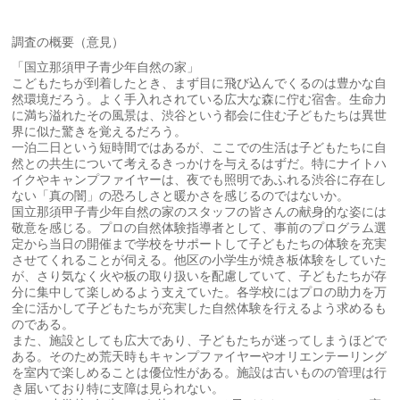
調査の概要（意見）
「国立那須甲子青少年自然の家」
こどもたちが到着したとき、まず目に飛び込んでくるのは豊かな自
然環境だろう。よく手入れされている広大な森に佇む宿舎。生命力
に満ち溢れたその風景は、渋谷という都会に住む子どもたちは異世
界に似た驚きを覚えるだろう。
一泊二日という短時間ではあるが、ここでの生活は子どもたちに自
然との共生について考えるきっかけを与えるはずだ。特にナイトハ
イクやキャンプファイヤーは、夜でも照明であふれる渋谷に存在し
ない「真の闇」の恐ろしさと暖かさを感じるのではないか。
国立那須甲子青少年自然の家のスタッフの皆さんの献身的な姿には
敬意を感じる。プロの自然体験指導者として、事前のプログラム選
定から当日の開催まで学校をサポートして子どもたちの体験を充実
させてくれることが伺える。他区の小学生が焼き板体験をしていた
が、さり気なく火や板の取り扱いを配慮していて、子どもたちが存
分に集中して楽しめるよう支えていた。各学校にはプロの助力を万
全に活かして子どもたちが充実した自然体験を行えるよう求めるも
のである。
また、施設としても広大であり、子どもたちが迷ってしまうほどで
ある。そのため荒天時もキャンプファイヤーやオリエンテーリング
を室内で楽しめることは優位性がある。施設は古いものの管理は行
き届いており特に支障は見られない。