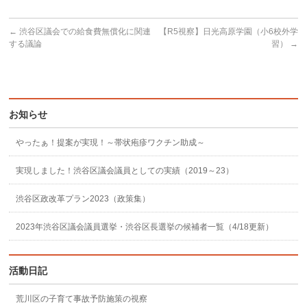
←
渋谷区議会での給食費無償化に関連
【R5視察】日光高原学園（小6校外学
する議論
習）
→
お知らせ
やったぁ！提案が実現！～帯状疱疹ワクチン助成～
実現しました！渋谷区議会議員としての実績（2019～23）
渋谷区政改革プラン2023（政策集）
2023年渋谷区議会議員選挙・渋谷区長選挙の候補者一覧（4/18更新）
活動日記
荒川区の子育て事故予防施策の視察