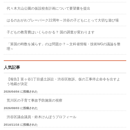
代々木大山公園の仮設校舎計画について要望書を提出
はるのおがわプレーパーク22周年～渋谷の子どもにとって大切な遊び場
子どもの教育費はいくらかかる？ 国の調査が変わります
「算国の時数を減らす」のは問題か？～文科省情報・技術WGの議論を整
理～
人気記事
【報告】富ヶ谷1丁目盛土訴訟・渋谷区敗訴。仮の工事停止命令を出すよ
う地裁が決定
2026/04/04 に投稿された
荒川区の子育て事故予防施策の視察
2026/08/03 に投稿された
渋谷区議会議員・鈴木けんぽうプロフィール
2014/11/16 に投稿された