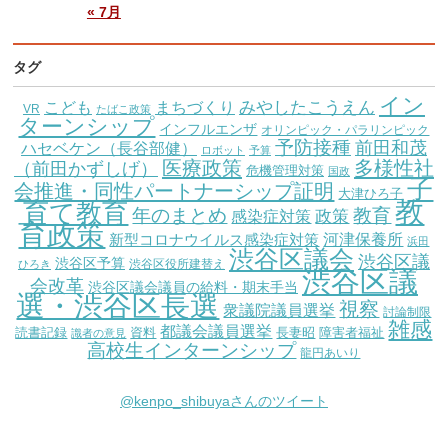
« 7月
タグ
イン
こども
みやしたこうえん
まちづくり
VR
たばこ政策
ターンシップ
インフルエンザ
オリンピック・パラリンピック
予防接種
前田和茂
ハセベケン（長谷部健）
ロボット
予算
医療政策
多様性社
（前田かずしげ）
危機管理対策
国政
子
会推進・同性パートナーシップ証明
大津ひろ子
教
育て教育
教育
年のまとめ
感染症対策
政策
育政策
新型コロナウイルス感染症対策
河津保養所
浜田
渋谷区議会
渋谷区議
渋谷区予算
渋谷区役所建替え
ひろき
渋谷区議
会改革
渋谷区議会議員の給料・期末手当
選・渋谷区長選
視察
衆議院議員選挙
討論制限
雑感
都議会議員選挙
読書記録
資料
長妻昭
障害者福祉
識者の意見
高校生インターンシップ
龍円あいり
@kenpo_shibuyaさんのツイート