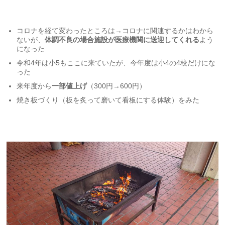
コロナを経て変わったところは→コロナに関連するかはわから
ないが、
体調不良の場合施設が医療機関に送迎してくれる
よう
になった
令和4年は小5もここに来ていたが、今年度は小4の4校だけにな
った
来年度から
一部値上げ
（300円→600円）
焼き板づくり（板を炙って磨いて看板にする体験）をみた