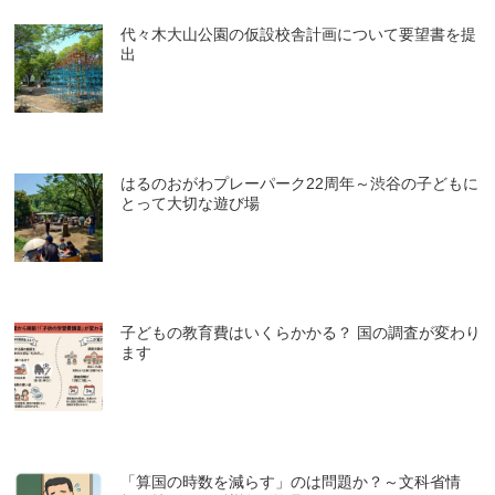
代々木大山公園の仮設校舎計画について要望書を提
出
はるのおがわプレーパーク22周年～渋谷の子どもに
とって大切な遊び場
子どもの教育費はいくらかかる？ 国の調査が変わり
ます
「算国の時数を減らす」のは問題か？～文科省情