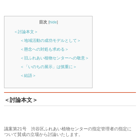
目次
[
hide
]
＜討論本文＞
＜地域活動の成功モデルとして＞
＜懸念への対処も求める＞
＜旧ふれあい植物センターへの敬意＞
＜「いのちの展示」は慎重に＞
＜結語＞
＜討論本文＞
議案第21号 渋谷区ふれあい植物センターの指定管理者の指定に
ついて賛成の立場から討論いたします。