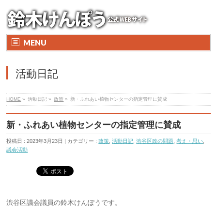
MENU
活動日記
HOME
»
活動日記 »
政策
»
新・ふれあい植物センターの指定管理に賛成
新・ふれあい植物センターの指定管理に賛成
投稿日 : 2023年3月23日 | カテゴリー :
政策
,
活動日記
,
渋谷区政の問題
,
考え・思い
,
議会活動
渋谷区議会議員の鈴木けんぽうです。