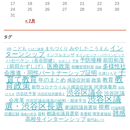
17
18
19
20
21
22
23
24
25
26
27
28
29
30
31
« 7月
タグ
イン
こども
みやしたこうえん
まちづくり
VR
たばこ政策
ターンシップ
インフルエンザ
オリンピック・パラリンピック
予防接種
前田和茂
ハセベケン（長谷部健）
ロボット
予算
医療政策
多様性社
（前田かずしげ）
危機管理対策
国政
子
会推進・同性パートナーシップ証明
大津ひろ子
教
育て教育
教育
年のまとめ
感染症対策
政策
育政策
新型コロナウイルス感染症対策
河津保養所
浜田
渋谷区議会
渋谷区議
渋谷区予算
渋谷区役所建替え
ひろき
渋谷区議
会改革
渋谷区議会議員の給料・期末手当
選・渋谷区長選
視察
衆議院議員選挙
討論制限
雑感
都議会議員選挙
読書記録
資料
長妻昭
障害者福祉
識者の意見
高校生インターンシップ
龍円あいり