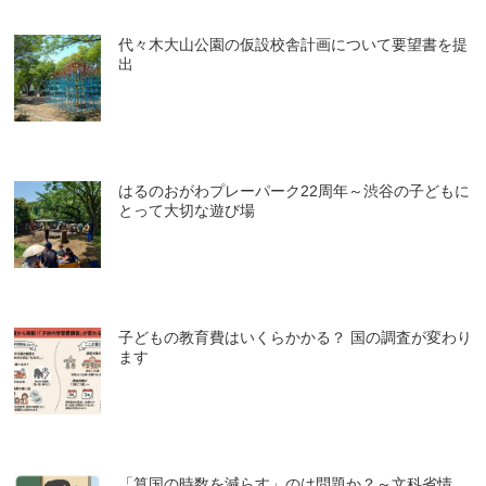
代々木大山公園の仮設校舎計画について要望書を提
出
はるのおがわプレーパーク22周年～渋谷の子どもに
とって大切な遊び場
子どもの教育費はいくらかかる？ 国の調査が変わり
ます
「算国の時数を減らす」のは問題か？～文科省情