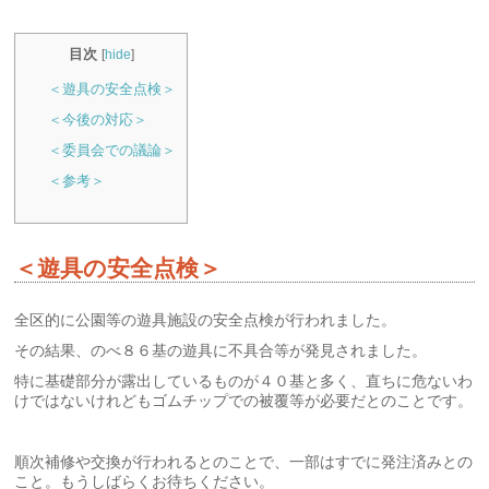
目次
[
hide
]
＜遊具の安全点検＞
＜今後の対応＞
＜委員会での議論＞
＜参考＞
＜遊具の安全点検＞
全区的に公園等の遊具施設の安全点検が行われました。
その結果、のべ８６基の遊具に不具合等が発見されました。
特に基礎部分が露出しているものが４０基と多く、直ちに危ないわ
けではないけれどもゴムチップでの被覆等が必要だとのことです。
順次補修や交換が行われるとのことで、一部はすでに発注済みとの
こと。もうしばらくお待ちください。