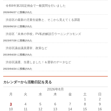
令和8年第2回定例会で一般質問を行いました
2026/06/27 に投稿された
渋谷区の最新の児童生徒数と、そこから見えてくる課題
2026/06/10 に投稿された
渋谷区「未来の学校」PV私的解説①ラーニングコモンズ
2023/07/28 に投稿された
渋谷区議会議員選挙、政策など
2019/04/20 に投稿された
渋谷区議選、当選しました！＆選挙のデータなど
2023/04/24 に投稿された
カレンダーから活動日記を見る
2026年8月
月
火
水
木
金
土
日
1
2
3
4
5
6
7
8
9
10
11
12
13
14
15
16