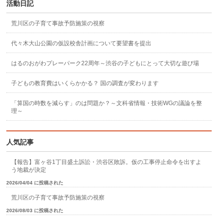
活動日記
荒川区の子育て事故予防施策の視察
代々木大山公園の仮設校舎計画について要望書を提出
はるのおがわプレーパーク22周年～渋谷の子どもにとって大切な遊び場
子どもの教育費はいくらかかる？ 国の調査が変わります
「算国の時数を減らす」のは問題か？～文科省情報・技術WGの議論を整
理～
人気記事
【報告】富ヶ谷1丁目盛土訴訟・渋谷区敗訴。仮の工事停止命令を出すよ
う地裁が決定
2026/04/04 に投稿された
荒川区の子育て事故予防施策の視察
2026/08/03 に投稿された