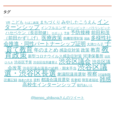
タグ
イン
こども
みやしたこうえん
まちづくり
VR
たばこ政策
ターンシップ
インフルエンザ
オリンピック・パラリンピック
予防接種
前田和茂
ハセベケン（長谷部健）
ロボット
予算
医療政策
多様性社
（前田かずしげ）
危機管理対策
国政
子
会推進・同性パートナーシップ証明
大津ひろ子
教
育て教育
教育
年のまとめ
感染症対策
政策
育政策
新型コロナウイルス感染症対策
河津保養所
浜田
渋谷区議会
渋谷区議
渋谷区予算
渋谷区役所建替え
ひろき
渋谷区議
会改革
渋谷区議会議員の給料・期末手当
選・渋谷区長選
視察
衆議院議員選挙
討論制限
雑感
都議会議員選挙
読書記録
資料
長妻昭
障害者福祉
識者の意見
高校生インターンシップ
龍円あいり
@kenpo_shibuyaさんのツイート