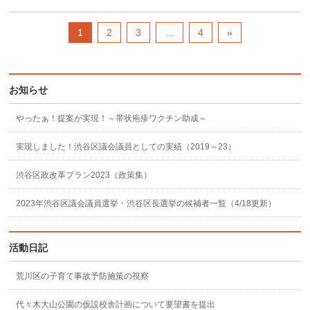
1
2
3
…
4
»
お知らせ
やったぁ！提案が実現！～帯状疱疹ワクチン助成～
実現しました！渋谷区議会議員としての実績（2019～23）
渋谷区政改革プラン2023（政策集）
2023年渋谷区議会議員選挙・渋谷区長選挙の候補者一覧（4/18更新）
活動日記
荒川区の子育て事故予防施策の視察
代々木大山公園の仮設校舎計画について要望書を提出