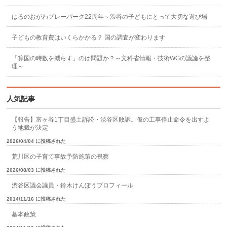
はるのおがわプレーパーク22周年～渋谷の子どもにとって大切な遊び場
子どもの教育費はいくらかかる？ 国の調査が変わります
「算国の時数を減らす」のは問題か？～文科省情報・技術WGの議論を整
理～
人気記事
【報告】富ヶ谷1丁目盛土訴訟・渋谷区敗訴。仮の工事停止命令を出すよ
う地裁が決定
2026/04/04 に投稿された
荒川区の子育て事故予防施策の視察
2026/08/03 に投稿された
渋谷区議会議員・鈴木けんぽうプロフィール
2014/11/16 に投稿された
基本政策