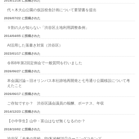
2014/11/16 に投稿された
代々木大山公園の仮設校舎計画について要望書を提出
2026/07/22 に投稿された
９割の人が知らない「渋谷区土地利用調整条例」
2014/04/05 に投稿された
AI活用した落書き対策（渋谷区）
2023/01/17 に投稿された
令和8年第2回定例会で一般質問を行いました
2026/06/27 に投稿された
本会議討論～旧オリンパス本社跡地再開発と七号通り公園移設について考
えたこと
2026/06/17 に投稿された
ご存知ですか？ 渋谷区議会議員の報酬、ボーナス、年収
2014/12/23 に投稿された
【小中学生】山中・富山はなぜ無くなるのか？
2018/10/02 に投稿された
渋谷区「未来の学校」PV私的解説①ラーニングコモンズ