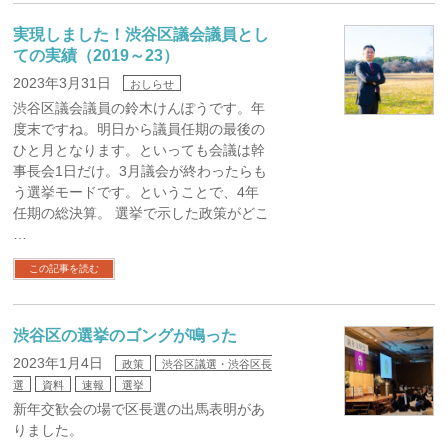
実現しました！渋谷区議会議員とし
ての実績（2019～23）
2023年3月31日
おしらせ
渋谷区議会議員の鈴木けんぽうです。年
度末ですね。明日から議員任期の最後の
ひと月となります。といっても会議は幹
事長会1日だけ。3月議会が終わったらも
う選挙モードです。ということで、4年
任期の総決算。 選挙で示した政策がどこ
…
この記事を読む
渋谷区の選挙のゴングが鳴った
2023年1月4日
政策
渋谷区議選・渋谷区長
選
資料
速報
選挙
新年交歓会の場で区長選の出馬表明があ
りました。