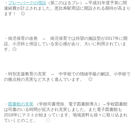
・
プレーパークの増設
（第二のはるプレ）→平成31年度予算に関
連経費が計上されました。恵比寿駅周辺に開設される期待が高まり
ます！ ◎
・病児保育の改善 → 病児保育では待望の施設型が2017年に開
設。小児科と併設している安心感があり、大いに利用されていま
す。◎
・特別支援教育の充実 → 中学校での情緒学級の解説、小学校で
の拠点校の充実など大きく進んでいます。 ◎
・
図書館の充実
（学校司書増加、電子図書館導入）→学校図書館
は司書のいる時間が拡大され充実しました。また電子図書館も
2018年にテストが始まっています。地域資料も徐々に取り込まれ
ていくとのこと。 〇