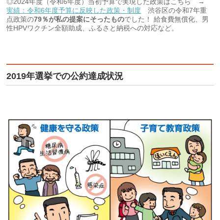
◎2024年度（令和6年度）当初予算で実現した政策はこちら →
実績：令和6年度予算に反映した政策・制度
渋谷区の令和7年重
点政策の
79％が私の提案にそったもの
でした！ 給食費無償化、男
性HPVワクチン全額助成、ふるさと納税への対応など。
2019年選挙での公約達成状況