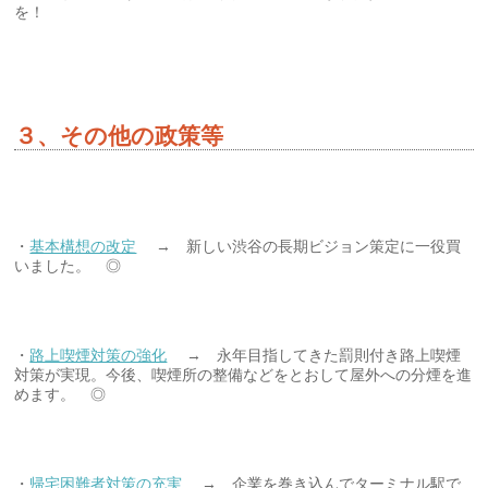
を！
３、その他の政策等
・
基本構想の改定
→ 新しい渋谷の長期ビジョン策定に一役買
いました。 ◎
・
路上喫煙対策の強化
→ 永年目指してきた罰則付き路上喫煙
対策が実現。今後、喫煙所の整備などをとおして屋外への分煙を進
めます。 ◎
・
帰宅困難者対策の充実
→ 企業を巻き込んでターミナル駅で