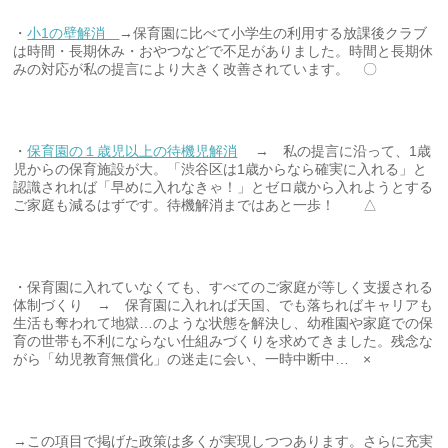
・
小1の壁解消
→保育園に比べて小学生の利用する放課後クラブ
は時間・長期休み・おやつなどで不足がありました。時間と長期休
みの対応が私の提言により大きく改善されています。 〇
・
保育園の１歳児以上の待機児解消
→ 私の提言に沿って、1歳
児からの保育施設が大。「渋谷区は1歳からなら確実に入れる」と
認識されれば「早めに入れなきゃ！」とゼロ歳から入れようとする
ご家庭も減るはずです。待機解消まではあと一歩！ △
・保育園に入れていなくても、すべてのご家庭が等しく支援される
体制づくり → 保育園に入れれば天国、でも落ちればキャリアも
生活も奪われて地獄…のような状態を解決し、幼稚園や家庭での保
育の世帯も不利にならない仕組みづくりを求めてきました。残念な
がら「幼児教育無償化」の迷走に会い、一時中断中… ×
→この項目で掲げた政策は多くが実現しつつあります。さらに充実