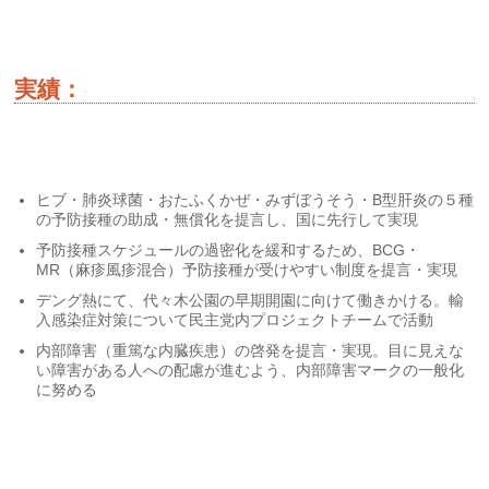
実績：
ヒブ・肺炎球菌・おたふくかぜ・みずぼうそう・B型肝炎の５種
の予防接種の助成・無償化を提言し、国に先行して実現
予防接種スケジュールの過密化を緩和するため、BCG・
MR（麻疹風疹混合）予防接種が受けやすい制度を提言・実現
デング熱にて、代々木公園の早期開園に向けて働きかける。輸
入感染症対策について民主党内プロジェクトチームで活動
内部障害（重篤な内臓疾患）の啓発を提言・実現。目に見えな
い障害がある人への配慮が進むよう、内部障害マークの一般化
に努める