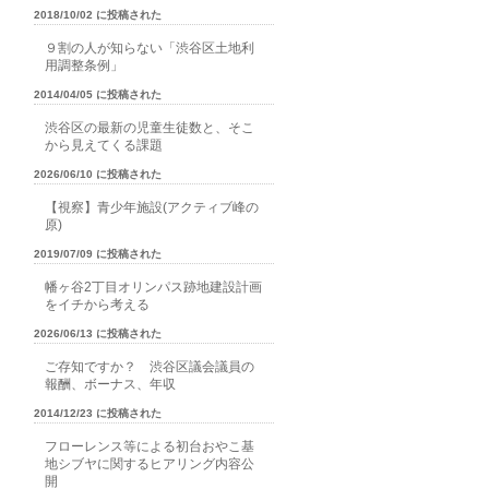
2018/10/02 に投稿された
９割の人が知らない「渋谷区土地利
用調整条例」
2014/04/05 に投稿された
渋谷区の最新の児童生徒数と、そこ
から見えてくる課題
2026/06/10 に投稿された
【視察】青少年施設(アクティブ峰の
原)
2019/07/09 に投稿された
幡ヶ谷2丁目オリンパス跡地建設計画
をイチから考える
2026/06/13 に投稿された
ご存知ですか？ 渋谷区議会議員の
報酬、ボーナス、年収
2014/12/23 に投稿された
フローレンス等による初台おやこ基
地シブヤに関するヒアリング内容公
開