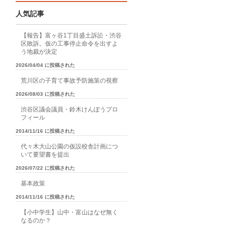
人気記事
【報告】富ヶ谷1丁目盛土訴訟・渋谷
区敗訴。仮の工事停止命令を出すよ
う地裁が決定
2026/04/04 に投稿された
荒川区の子育て事故予防施策の視察
2026/08/03 に投稿された
渋谷区議会議員・鈴木けんぽうプロ
フィール
2014/11/16 に投稿された
代々木大山公園の仮設校舎計画につ
いて要望書を提出
2026/07/22 に投稿された
基本政策
2014/11/16 に投稿された
【小中学生】山中・富山はなぜ無く
なるのか？