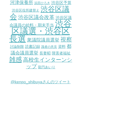
河津保養所
渋谷区予算
浜田ひろき
渋谷区議
渋谷区役所建替え
会
渋谷区議会改革
渋谷区議
渋谷
会議員の給料・期末手当
区議選・渋谷区
長選
視察
衆議院議員選挙
都
討論制限
読書記録
資料
識者の意見
議会議員選挙
長妻昭
障害者福祉
雑感
高校生インターンシ
ップ
龍円あいり
@kenpo_shibuyaさんのツイート