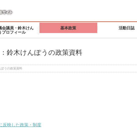
議会議員・鈴木けん
基本政策
活動日誌
うプロフィール
文：鈴木けんぽうの政策資料
んぽうの政策資料
に反映した政策・制度