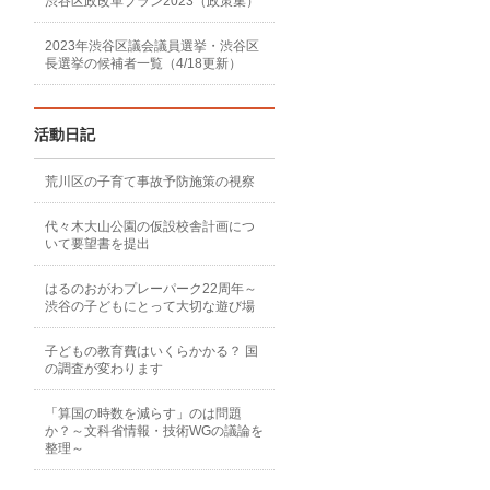
渋谷区政改革プラン2023（政策集）
2023年渋谷区議会議員選挙・渋谷区
長選挙の候補者一覧（4/18更新）
活動日記
荒川区の子育て事故予防施策の視察
代々木大山公園の仮設校舎計画につ
いて要望書を提出
はるのおがわプレーパーク22周年～
渋谷の子どもにとって大切な遊び場
子どもの教育費はいくらかかる？ 国
の調査が変わります
「算国の時数を減らす」のは問題
か？～文科省情報・技術WGの議論を
整理～