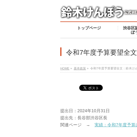
トップページ
渋谷区
ぽ
令和7年度予算要望全
HOME
»
基本政策
»
令和7年度予算要望全文：鈴木け
提出日：2024年10月31日
提出先：長谷部渋谷区長
関連ページ →
実績：令和7年度予算