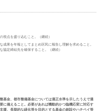
の視点を盛り込むこと。（継続）
な成果を年報としてまとめ区民に報告し理解を求めること。
な協定締結先を確保すること。（継続）
整基金、都市整備基金については適正水準を示したうえで適
要に備えること。必要があれば機動的かつ臨機応変に対応す
支援、長期的な緑化等を目的とする基金の創設やハチペイ等