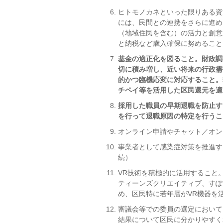
ヒトモノカネといった限りある資
には、民間との連携をさらに進め
（地域住民を含む）の活力と創意
と納税など歳入確保に努めること
基金の適正化を図ること。財政調
切に積み増し、近い将来の行政需
的かつ臨機応変に対応すること。
チペイ等を活用した区民還元を適
採用した職員の早期退職を防止す
を行って退職原因の特定を行うこ
オンライン申請やチャット／オン
事業者として感染症対策を推進す
続）
VR技術を積極的に活用すること
ティーンズクリエイティブ、すぽ
め、区民特に若年層がVR機器を
審議会等での委員の選定において
結果について区民に分かりやすく