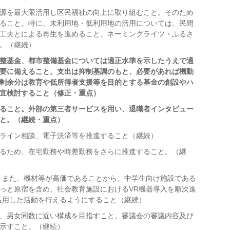
源を最大限活用し区民福祉の向上に取り組むこと。そのため
ること。特に、未利用地・低利用地の活用については、民間
工夫とによる再生を進めること。ネーミングライツ・ふるさ
。（継続）
整基金、都市整備基金については適正水準を示したうえで適
要に備えること。支出は抑制基調のもと、必要があれば機動
剰余分は教育や低所得者支援等を目的とする基金の創設やハ
宜検討すること（修正・重点）
ること。外部の第三者サービスを用い、退職者インタビュー
と。（継続・重点
）
ライン相談、電子決済等を推進すること（継続）
るため、在宅勤務や時差勤務をさらに推進すること。（継
。また、機材等が高価であることから、中学生向け施設である
っと原宿を含め、社会教育施設におけるVR機器導入を順次進
活用した活動を行えるようにすること（継続）
、男女同数に近い構成を目指すこと。審議会の審議内容及び
示すこと。（継続）