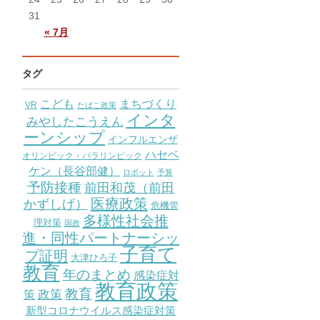
31
« 7月
タグ
こども
まちづくり
VR
たばこ政策
インタ
みやしたこうえん
ーンシップ
インフルエンザ
ハセベ
オリンピック・パラリンピック
ケン（長谷部健）
ロボット
予算
予防接種
前田和茂（前田
医療政策
かずしげ）
危機管
多様性社会推
理対策
国政
進・同性パートナーシッ
子育て
プ証明
大津ひろ子
教育
年のまとめ
感染症対
教育政策
教育
策
政策
新型コロナウイルス感染症対策