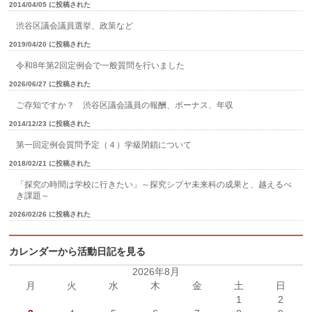
2014/04/05 に投稿された
渋谷区議会議員選挙、政策など
2019/04/20 に投稿された
令和8年第2回定例会で一般質問を行いました
2026/06/27 に投稿された
ご存知ですか？ 渋谷区議会議員の報酬、ボーナス、年収
2014/12/23 に投稿された
第一回定例会質問予定（４）学級閉鎖について
2018/02/21 に投稿された
「探究の時間は学校に行きたい」～探究シブヤ未来科の成果と、越えるべ
き課題～
2026/02/26 に投稿された
カレンダーから活動日記を見る
2026年8月
月
火
水
木
金
土
日
1
2