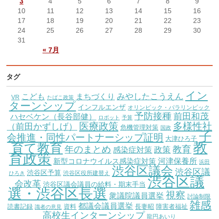
3
4
5
6
7
8
9
10
11
12
13
14
15
16
17
18
19
20
21
22
23
24
25
26
27
28
29
30
31
« 7月
タグ
イン
こども
みやしたこうえん
まちづくり
VR
たばこ政策
ターンシップ
インフルエンザ
オリンピック・パラリンピック
予防接種
前田和茂
ハセベケン（長谷部健）
ロボット
予算
医療政策
多様性社
（前田かずしげ）
危機管理対策
国政
子
会推進・同性パートナーシップ証明
大津ひろ子
教
育て教育
教育
年のまとめ
感染症対策
政策
育政策
新型コロナウイルス感染症対策
河津保養所
浜田
渋谷区議会
渋谷区議
渋谷区予算
渋谷区役所建替え
ひろき
渋谷区議
会改革
渋谷区議会議員の給料・期末手当
選・渋谷区長選
視察
衆議院議員選挙
討論制限
雑感
都議会議員選挙
読書記録
資料
長妻昭
障害者福祉
識者の意見
高校生インターンシップ
龍円あいり