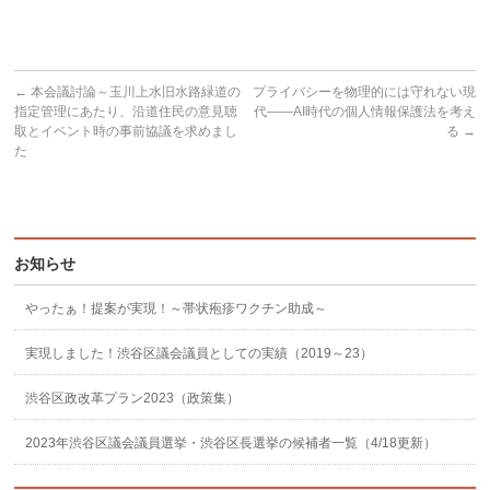
←
本会議討論～玉川上水旧水路緑道の
プライバシーを物理的には守れない現
指定管理にあたり、沿道住民の意見聴
代——AI時代の個人情報保護法を考え
取とイベント時の事前協議を求めまし
る
→
た
お知らせ
やったぁ！提案が実現！～帯状疱疹ワクチン助成～
実現しました！渋谷区議会議員としての実績（2019～23）
渋谷区政改革プラン2023（政策集）
2023年渋谷区議会議員選挙・渋谷区長選挙の候補者一覧（4/18更新）