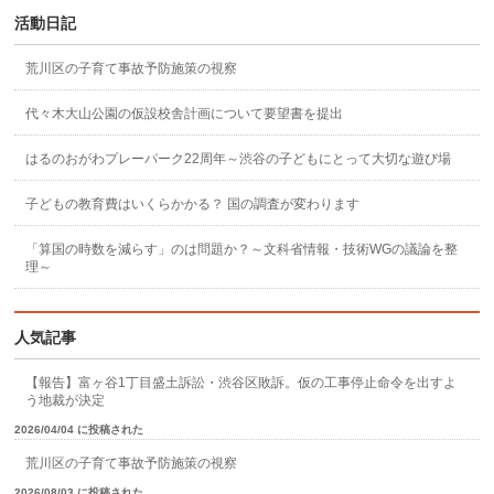
活動日記
荒川区の子育て事故予防施策の視察
代々木大山公園の仮設校舎計画について要望書を提出
はるのおがわプレーパーク22周年～渋谷の子どもにとって大切な遊び場
子どもの教育費はいくらかかる？ 国の調査が変わります
「算国の時数を減らす」のは問題か？～文科省情報・技術WGの議論を整
理～
人気記事
【報告】富ヶ谷1丁目盛土訴訟・渋谷区敗訴。仮の工事停止命令を出すよ
う地裁が決定
2026/04/04 に投稿された
荒川区の子育て事故予防施策の視察
2026/08/03 に投稿された