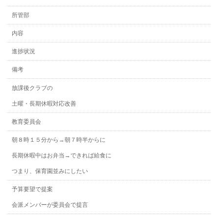
所管部
内容
進捗状況
備考
放課後クラブの
土曜・長期休暇対応改善
教育委員会
朝８時１５分から→朝７時半からに
長期休暇中はお弁当→できれば給食に
つまり、保育園並みにしたい
予算要望で提案
会派メンバーが委員会で提言