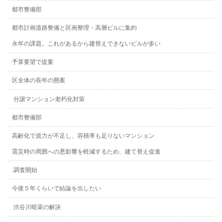
都市整備部
都市計画道路整備と区画整理・高層ビルに集約
永年の課題。これがあるから建替えできないビルが多い
予算要望で提案
区全体の長年の懸案
分譲マンション老朽化対策
都市整備部
高齢化で資力が不足し、容積率も足りないマンション
震災時の周囲への悪影響を軽減するため、建て替え促進
調査開始
今後５年くらいで結論を出したい
渋谷川暗渠の解決