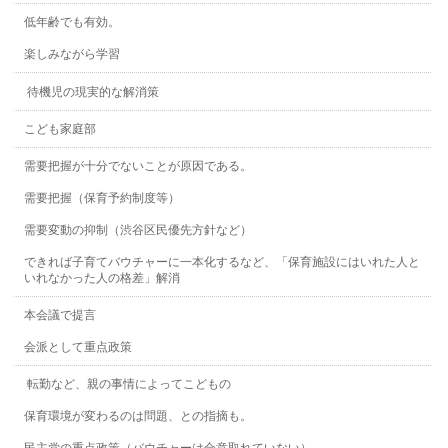
低年齢でも有効。
楽しみながら学習
待機児の現実的な解消策
こども家庭部
需要把握が十分でないことが原因である。
需要把握（保育予約制度等）
需要変動の抑制（渋谷区民優先方針など）
できれば子育てバウチャーに一本化するなど、「保育施設にはいれた人と
いれなかった人の格差」解消
本会議で提言
会派として重点政策
転勤など、親の事情によってこどもの
保育環境が変わるのは問題、との指摘も。
民主党の重点政策（バウチャーは合意取れていない）