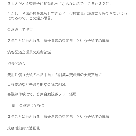
３４人だと４委員会に均等配分にならないので、２８か３２に。
ただし、区議の数を減らしすぎると、少数意見が議席に反映できないよう
になるので、この辺が限界。
会派通じて提言
２年ごとに行われる「議会運営の諸問題」という会議での協議
渋谷区議会議員の経費節減
渋谷区議会
費用弁償（会議の出席手当）の削減→交通費の実費支給に
日程協議など手続き的な会議の削減
会議録作成にて、音声自動認識ソフト活用
一部、会派通じて提言
２年ごとに行われる「議会運営の諸問題」という会議での協議
政務活動費の適正化