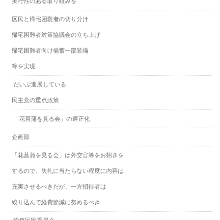
実行性のある取り組みを
区民と帰宅困難者の切り分け
帰宅困難者対策協議会の立ち上げ
帰宅困難者向け備蓄一部装備
等を実現
だいぶ進展している
民主党の重点政策
「花菖蒲を見る会」の適正化
企画部
「花菖蒲を見る会」は外交官等をお招きを
するので、失礼に当たらない程度に内容は
充実させるべきだが、一方招待者は
絞り込んで経費節減に努めるべき