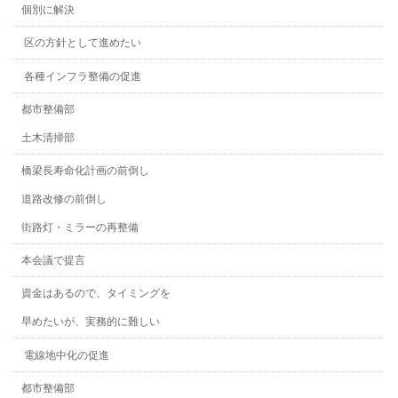
個別に解決
区の方針として進めたい
各種インフラ整備の促進
都市整備部
土木清掃部
橋梁長寿命化計画の前倒し
道路改修の前倒し
街路灯・ミラーの再整備
本会議で提言
資金はあるので、タイミングを
早めたいが、実務的に難しい
電線地中化の促進
都市整備部