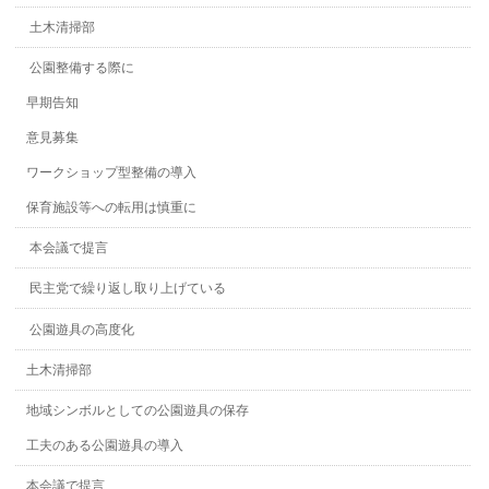
土木清掃部
公園整備する際に
早期告知
意見募集
ワークショップ型整備の導入
保育施設等への転用は慎重に
本会議で提言
民主党で繰り返し取り上げている
公園遊具の高度化
土木清掃部
地域シンボルとしての公園遊具の保存
工夫のある公園遊具の導入
本会議で提言