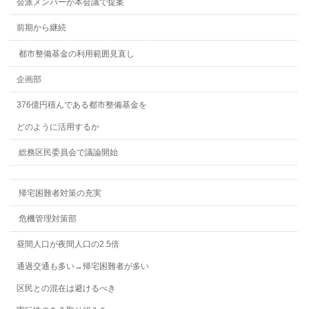
会派メンバーが本会議で提案
前期から継続
都市整備基金の利用範囲見直し
企画部
376億円積んである都市整備基金を
どのように活用するか
総務区民委員会で議論開始
帰宅困難者対策の充実
危機管理対策部
昼間人口が夜間人口の2.5倍
通過交通も多い→帰宅困難者が多い
区民との混在は避けるべき