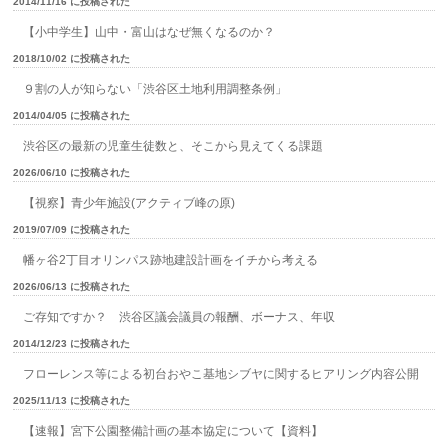
2014/11/16 に投稿された
【小中学生】山中・富山はなぜ無くなるのか？
2018/10/02 に投稿された
９割の人が知らない「渋谷区土地利用調整条例」
2014/04/05 に投稿された
渋谷区の最新の児童生徒数と、そこから見えてくる課題
2026/06/10 に投稿された
【視察】青少年施設(アクティブ峰の原)
2019/07/09 に投稿された
幡ヶ谷2丁目オリンパス跡地建設計画をイチから考える
2026/06/13 に投稿された
ご存知ですか？ 渋谷区議会議員の報酬、ボーナス、年収
2014/12/23 に投稿された
フローレンス等による初台おやこ基地シブヤに関するヒアリング内容公開
2025/11/13 に投稿された
【速報】宮下公園整備計画の基本協定について【資料】