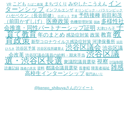
イン
こども
みやしたこうえん
まちづくり
VR
たばこ政策
ターンシップ
インフルエンザ
オリンピック・パラリンピック
予防接種
前田和茂
ハセベケン（長谷部健）
ロボット
予算
医療政策
多様性社
（前田かずしげ）
危機管理対策
国政
子
会推進・同性パートナーシップ証明
大津ひろ子
教
育て教育
教育
年のまとめ
感染症対策
政策
育政策
新型コロナウイルス感染症対策
河津保養所
浜田
渋谷区議会
渋谷区議
渋谷区予算
渋谷区役所建替え
ひろき
渋谷区議
会改革
渋谷区議会議員の給料・期末手当
選・渋谷区長選
視察
衆議院議員選挙
討論制限
雑感
都議会議員選挙
読書記録
資料
長妻昭
障害者福祉
識者の意見
高校生インターンシップ
龍円あいり
@kenpo_shibuyaさんのツイート