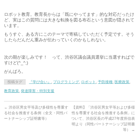
ロボット教育。教育長からは「既にやってます」的な対応だったけ
ど、実はこの質問には大きな転換を図る布石という意図が隠されて
います。
もうすぐ、ある方にこのテーマで寄稿していただく予定です。そう
したらだんだん重みが伝わっていくのかもしれない。
次の期が楽しみです！ って、渋谷区議会議員選挙に当選すればで
すけど(^_^;)
がんばろ。
投稿タグ
『学び合い』
,
プログラミング
,
ロボット
,
予防接種
,
医療政策
,
教育政策
,
発達障害・特別支援
←
渋谷区男女平等及び多様性を尊重す
【資料】「渋谷区男女平等および多様
る社会を推進する条例（全文・同性パ
性を尊重する社会を推進する条例」に
ートナーシップ証明書等）
ついて、渋谷区長の平成27年度所信表
明より（同性パートナーシップ証明書
等）
→