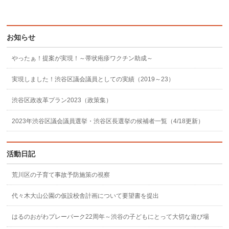
お知らせ
やったぁ！提案が実現！～帯状疱疹ワクチン助成～
実現しました！渋谷区議会議員としての実績（2019～23）
渋谷区政改革プラン2023（政策集）
2023年渋谷区議会議員選挙・渋谷区長選挙の候補者一覧（4/18更新）
活動日記
荒川区の子育て事故予防施策の視察
代々木大山公園の仮設校舎計画について要望書を提出
はるのおがわプレーパーク22周年～渋谷の子どもにとって大切な遊び場