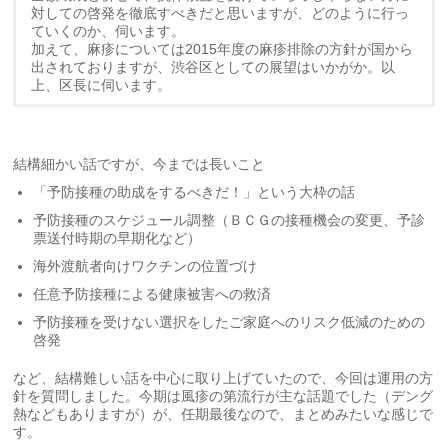
対しての啓発を徹底すべきだと思いますが、どのように行っ
ていくのか、伺います。
加えて、麻疹については2015年度の麻疹排除の方針が国から
出されておりますが、渋谷区としての展望はいかがか。以
上、区長に伺います。
結構細かい話ですが、今までは長いこと
「予防接種の助成をするべきだ！」という大枠の話
予防接種のスケジュール調整（ＢＣＧの接種機会の変更、予診
票送付時期の早期化など）
海外渡航者向けワクチンの位置づけ
任意予防接種による健康被害への救済
予防接種を受けない選択をしたご家庭へのリスク低減のための
啓発
など、結構難しい話を中心に取り上げていたので、今回は運用の方
針を質問しました。今期は風疹の第流行が主な話題でした（デング
熱などもありますが）が、任期最後なので、まとめみたいな感じで
す。