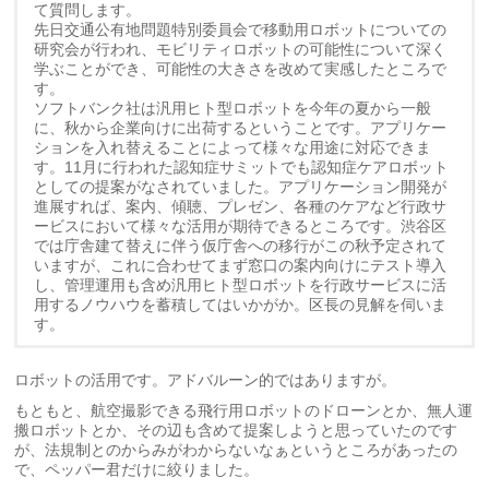
て質問します。
先日交通公有地問題特別委員会で移動用ロボットについての
研究会が行われ、モビリティロボットの可能性について深く
学ぶことができ、可能性の大きさを改めて実感したところで
す。
ソフトバンク社は汎用ヒト型ロボットを今年の夏から一般
に、秋から企業向けに出荷するということです。アプリケー
ションを入れ替えることによって様々な用途に対応できま
す。11月に行われた認知症サミットでも認知症ケアロボット
としての提案がなされていました。アプリケーション開発が
進展すれば、案内、傾聴、プレゼン、各種のケアなど行政サ
ービスにおいて様々な活用が期待できるところです。渋谷区
では庁舎建て替えに伴う仮庁舎への移行がこの秋予定されて
いますが、これに合わせてまず窓口の案内向けにテスト導入
し、管理運用も含め汎用ヒト型ロボットを行政サービスに活
用するノウハウを蓄積してはいかがか。区長の見解を伺いま
す。
ロボットの活用です。アドバルーン的ではありますが。
もともと、航空撮影できる飛行用ロボットのドローンとか、無人運
搬ロボットとか、その辺も含めて提案しようと思っていたのです
が、法規制とのからみがわからないなぁというところがあったの
で、ペッパー君だけに絞りました。