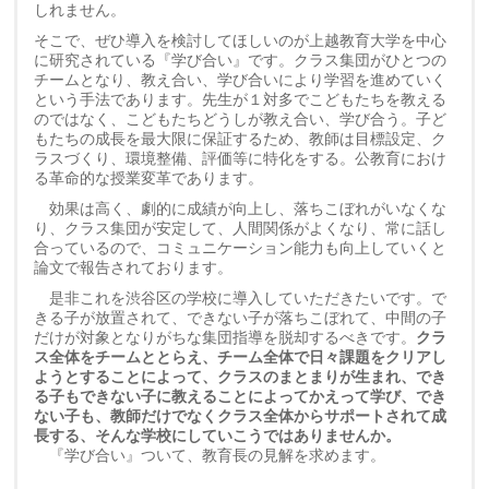
しれません。
そこで、ぜひ導入を検討してほしいのが上越教育大学を中心
に研究されている『学び合い』です。クラス集団がひとつの
チームとなり、教え合い、学び合いにより学習を進めていく
という手法であります。先生が１対多でこどもたちを教える
のではなく、こどもたちどうしが教え合い、学び合う。子ど
もたちの成長を最大限に保証するため、教師は目標設定、ク
ラスづくり、環境整備、評価等に特化をする。公教育におけ
る革命的な授業変革であります。
効果は高く、劇的に成績が向上し、落ちこぼれがいなくな
り、クラス集団が安定して、人間関係がよくなり、常に話し
合っているので、コミュニケーション能力も向上していくと
論文で報告されております。
是非これを渋谷区の学校に導入していただきたいです。で
きる子が放置されて、できない子が落ちこぼれて、中間の子
だけが対象となりがちな集団指導を脱却するべきです。
クラ
ス全体をチームととらえ、チーム全体で日々課題をクリアし
ようとすることによって、クラスのまとまりが生まれ、でき
る子もできない子に教えることによってかえって学び、でき
ない子も、教師だけでなくクラス全体からサポートされて成
長する、そんな学校にしていこうではありませんか。
『学び合い』ついて、教育長の見解を求めます。