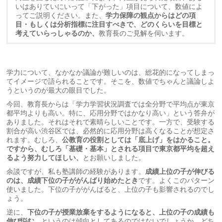
いはありていにいって「下がった」項目について、数値によ
ってご説明ください。また、
学力保障の観点からはどの項
目・もしくは分析指標に注目すべきで、どのくらいを目標と
考えていらっしゃるのか、
教育長のご見解を伺います。
学力について、なかなか議論が難しいのは、総花的になってしまっ
てイメージで語られることです。そこを、数値でちゃんと議論しよ
うというのが最大の眼目でした。
今回、教育長からは「学力学習状況調査では全分野で平均点が東京
都平均よりも高い。特に、応用分野ではかなり高い」という答弁が
ありました。それはそれで素晴らしいことです。一方で、受験する
割合が高い渋谷区では、必然的に応用分野は高くなることが想定さ
れます。むしろ、
公教育の役割としては「底上げ」をはかること。
ですから、むしろ「基礎・基本」とされる項目で東京都平均を超え
るよう努力してほしい、
とお願いしました。
余談ですが、私も塾講師の経験があります。
成績上位の子が伸びる
のは、成績下位の子ががんばり始めたとき
です。よくこのパターン
使いました。下位の子ががんばると、上位の子も影響されるのでし
ょう。
逆に、
下位の子が授業放棄をするようになると、上位の子の成績も
伸び悩む
、というのは傾向としてあるのではないでしょうか。どち