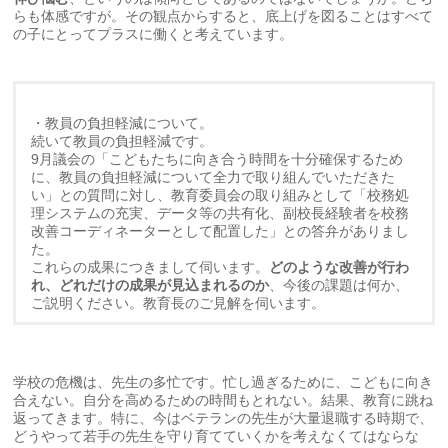
らも体感ですが。その観点からすると、底上げを図ることはすべて
の子にとってプラスに働くと考えています。
・教員の負担軽減について。
続いて教員の負担軽減です。
9月議会の「こどもたちに向き合う時間を十分確保するため
に、教員の負担軽減について全力で取り組んでいただきた
い」との質問に対し、教育委員会の取り組みとして「校務処
理システムの充実、データ等の共有化、副校長経験者を校務
改善コーディネーターとして配置した」との答弁がありまし
た。
これらの成果につきまして伺います。
どのような改善が行わ
れ、どれだけの成果が見込まれるのか
、今後の課題は何か、
ご説明ください。教育長のご見解を伺います。
学校の危機は、先生の多忙です。忙し過ぎるために、こどもに向き
合えない。自分を高めるための時間もとれない。結果、教育に跳ね
返ってきます。特に、今はベテランの先生が大量退職する時期で、
どうやって若手の先生を守り育てていくかを考えなくてはならな