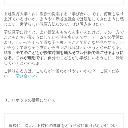
上越教育大学・西川教授の提唱する『学び合い』です。何度も取り
上げているせいか、ようやく渋谷区議会では浸透してきたように感
じます。素晴らしい教育方法なので、ぜひ導入させたい。
学校見学に行くと、よい授業ももちろん多いんだけど、その一方で
こどもたちが暇そうにしている時も多いんです。チームでの学習に
より、わかっちゃって暇な子も教えることで新たな発見をする、わ
からなくて暇な子も友達から説明されればわかろうと必死になる。
結果、
全てのこどもが授業時間を脳みそフル回転で過ごせるように
なる。これが理想です。
自分のこどもが小学校にいるうちに、浸透
していくといいなぁ。
ご興味ある方は、こちらが一番わかりやすいかな？ ご覧くださ
い。
学び合いwiki
３、ロボットの活用について
最後に、ロボット技術の進展をどう区政に取り込むかについ