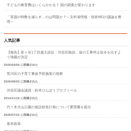
子どもの教育費はいくらかかる？ 国の調査が変わります
「算国の時数を減らす」のは問題か？～文科省情報・技術WGの議論を整
理～
人気記事
【報告】富ヶ谷1丁目盛土訴訟・渋谷区敗訴。仮の工事停止命令を出すよ
う地裁が決定
2026/04/04 に投稿された
荒川区の子育て事故予防施策の視察
2026/08/03 に投稿された
渋谷区議会議員・鈴木けんぽうプロフィール
2014/11/16 に投稿された
代々木大山公園の仮設校舎計画について要望書を提出
2026/07/22 に投稿された
基本政策