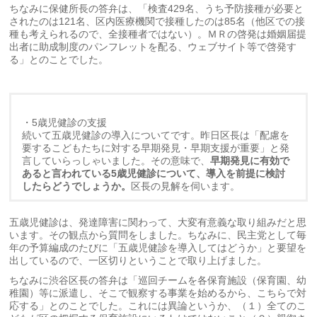
ちなみに保健所長の答弁は、「検査429名、うち予防接種が必要と
されたのは121名、区内医療機関で接種したのは85名（他区での接
種も考えられるので、全接種者ではない）。ＭＲの啓発は婚姻届提
出者に助成制度のパンフレットを配る、ウェブサイト等で啓発す
る」とのことでした。
・5歳児健診の支援
続いて五歳児健診の導入についてです。昨日区長は「配慮を
要するこどもたちに対する早期発見・早期支援が重要」と発
言していらっしゃいました。その意味で、
早期発見に有効で
あると言われている5歳児健診について、導入を前提に検討
したらどうでしょうか。
区長の見解を伺います。
五歳児健診は、発達障害に関わって、大変有意義な取り組みだと思
います。その観点から質問をしました。ちなみに、民主党として毎
年の予算編成のたびに「五歳児健診を導入してはどうか」と要望を
出しているので、一区切りということで取り上げました。
ちなみに渋谷区長の答弁は「巡回チームを各保育施設（保育園、幼
稚園）等に派遣し、そこで観察する事業を始めるから、こちらで対
応する」とのことでした。これには異論というか、（１）全てのこ