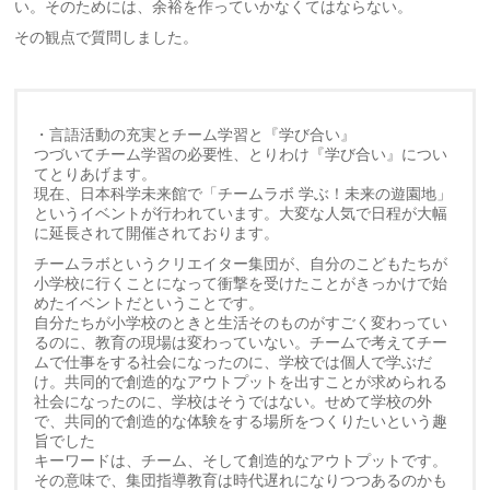
い。そのためには、余裕を作っていかなくてはならない。
その観点で質問しました。
・言語活動の充実とチーム学習と『学び合い』
つづいてチーム学習の必要性、とりわけ『学び合い』につい
てとりあげます。
現在、日本科学未来館で「チームラボ 学ぶ！未来の遊園地」
というイベントが行われています。大変な人気で日程が大幅
に延長されて開催されております。
チームラボというクリエイター集団が、自分のこどもたちが
小学校に行くことになって衝撃を受けたことがきっかけで始
めたイベントだということです。
自分たちが小学校のときと生活そのものがすごく変わってい
るのに、教育の現場は変わっていない。チームで考えてチー
ムで仕事をする社会になったのに、学校では個人で学ぶだ
け。共同的で創造的なアウトプットを出すことが求められる
社会になったのに、学校はそうではない。せめて学校の外
で、共同的で創造的な体験をする場所をつくりたいという趣
旨でした
キーワードは、チーム、そして創造的なアウトプットです。
その意味で、集団指導教育は時代遅れになりつつあるのかも