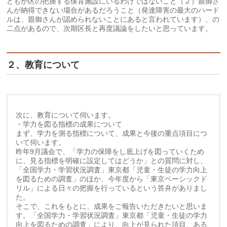
どもが区の把握する保育施設にいるわけではないこと（２）親御さ
んが納得できない場合があるだろうこと（発達障害の最大のハード
ルは、親御さんが認められないことにあると言われています）、の
二点があるので、次期区長と再度議論をしたいと思っています。
２、教育について
次に、教育について伺います。
・学力を図る指標の成果について
まず、学力を測る指標について、成果と今後の重点項目につ
いて伺います。
昨年9月議会で、「学力の保障をし底上げを図っていくため
に、見る指標を明確に設定してはどうか」との質問に対し、
「全国学力・学習状況調査」東京都「児童・生徒の学力向上
を図るための調査」のほか、今年度から「東京ベーシックド
リル」による日々の把握を行っているという答弁がありまし
た。
そこで、これをもとに、成果をご報告いただきたいと思いま
す。「全国学力・学習状況調査」東京都「児童・生徒の学力
向上を図るための調査」により、向上が見られた項目、ある