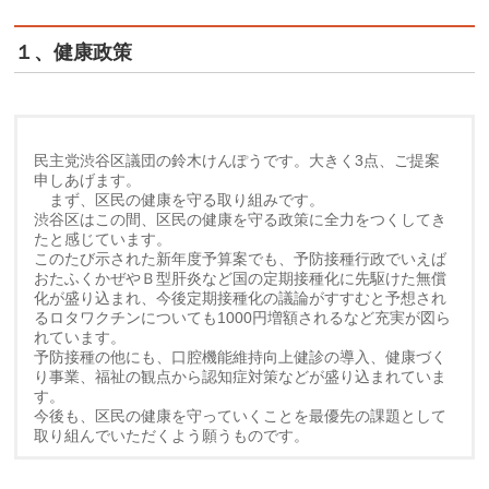
１、健康政策
民主党渋谷区議団の鈴木けんぽうです。大きく3点、ご提案
申しあげます。
まず、区民の健康を守る取り組みです。
渋谷区はこの間、区民の健康を守る政策に全力をつくしてき
たと感じています。
このたび示された新年度予算案でも、予防接種行政でいえば
おたふくかぜやＢ型肝炎など国の定期接種化に先駆けた無償
化が盛り込まれ、今後定期接種化の議論がすすむと予想され
るロタワクチンについても1000円増額されるなど充実が図ら
れています。
予防接種の他にも、口腔機能維持向上健診の導入、健康づく
り事業、福祉の観点から認知症対策などが盛り込まれていま
す。
今後も、区民の健康を守っていくことを最優先の課題として
取り組んでいただくよう願うものです。