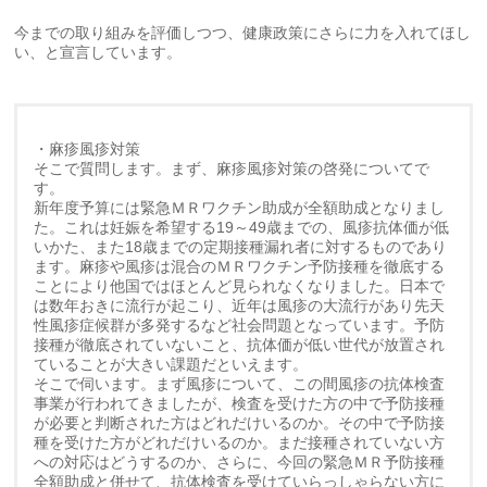
今までの取り組みを評価しつつ、健康政策にさらに力を入れてほし
い、と宣言しています。
・麻疹風疹対策
そこで質問します。まず、麻疹風疹対策の啓発についてで
す。
新年度予算には緊急ＭＲワクチン助成が全額助成となりまし
た。これは妊娠を希望する19～49歳までの、風疹抗体価が低
いかた、また18歳までの定期接種漏れ者に対するものであり
ます。麻疹や風疹は混合のＭＲワクチン予防接種を徹底する
ことにより他国ではほとんど見られなくなりました。日本で
は数年おきに流行が起こり、近年は風疹の大流行があり先天
性風疹症候群が多発するなど社会問題となっています。予防
接種が徹底されていないこと、抗体価が低い世代が放置され
ていることが大きい課題だといえます。
そこで伺います。まず風疹について、この間風疹の抗体検査
事業が行われてきましたが、検査を受けた方の中で予防接種
が必要と判断された方はどれだけいるのか。その中で予防接
種を受けた方がどれだけいるのか。まだ接種されていない方
への対応はどうするのか、さらに、今回の緊急ＭＲ予防接種
全額助成と併せて、抗体検査を受けていらっしゃらない方に