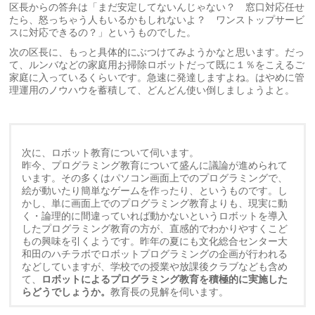
区長からの答弁は「まだ安定してないんじゃない？ 窓口対応任せ
たら、怒っちゃう人もいるかもしれないよ？ ワンストップサービ
スに対応できるの？」というものでした。
次の区長に、もっと具体的にぶつけてみようかなと思います。だっ
て、ルンバなどの家庭用お掃除ロボットだって既に１％をこえるご
家庭に入っているくらいです。急速に発達しますよね。はやめに管
理運用のノウハウを蓄積して、どんどん使い倒しましょうよと。
次に、ロボット教育について伺います。
昨今、プログラミング教育について盛んに議論が進められて
います。その多くはパソコン画面上でのプログラミングで、
絵が動いたり簡単なゲームを作ったり、というものです。し
かし、単に画面上でのプログラミング教育よりも、現実に動
く・論理的に間違っていれば動かないというロボットを導入
したプログラミング教育の方が、直感的でわかりやすくこど
もの興味を引くようです。昨年の夏にも文化総合センター大
和田のハチラボでロボットプログラミングの企画が行われる
などしていますが、学校での授業や放課後クラブなども含め
て、
ロボットによるプログラミング教育を積極的に実施した
らどうでしょうか。
教育長の見解を伺います。