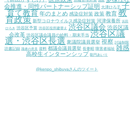
危機管理対策
国政
子
会推進・同性パートナーシップ証明
大津ひろ子
教
育て教育
教育
年のまとめ
感染症対策
政策
育政策
新型コロナウイルス感染症対策
河津保養所
浜田
渋谷区議会
渋谷区議
渋谷区予算
渋谷区役所建替え
ひろき
渋谷区議
会改革
渋谷区議会議員の給料・期末手当
選・渋谷区長選
視察
衆議院議員選挙
討論制限
雑感
都議会議員選挙
読書記録
資料
長妻昭
障害者福祉
識者の意見
高校生インターンシップ
龍円あいり
@kenpo_shibuyaさんのツイート