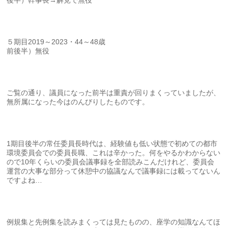
後半）幹事長→解党で無役
５期目2019～2023・44～48歳
前後半）無役
ご覧の通り、議員になった前半は重責が回りまくっていましたが、
無所属になった今はのんびりしたものです。
1期目後半の常任委員長時代は、経験値も低い状態で初めての都市
環境委員会での委員長職、これは辛かった。何をやるかわからない
ので10年くらいの委員会議事録を全部読みこんだけれど、委員会
運営の大事な部分って休憩中の協議なんで議事録には載ってないん
ですよね…
例規集と先例集を読みまくっては見たものの、座学の知識なんてほ