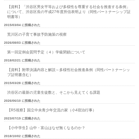
【資料】「渋谷区男女平等および多様性を尊重する社会を推進する条例」
について、渋谷区長の平成27年度所信表明より（同性パートナーシップ証
明書等）
2015/03/04 に投稿された
荒川区の子育て事故予防施策の視察
2026/08/03 に投稿された
第一回定例会質問予定（４）学級閉鎖について
2018/02/21 に投稿された
【資料】附帯決議内容と解説～多様性社会推進条例（同性パートナーシッ
プ証明書含む）
2015/03/28 に投稿された
渋谷区の最新の児童生徒数と、そこから見えてくる課題
2026/06/10 に投稿された
【R5視察】国立中央青少年交流の家（小4宿泊行事）
2023/07/19 に投稿された
【小中学生】山中・富山はなぜ無くなるのか？
2018/10/02 に投稿された