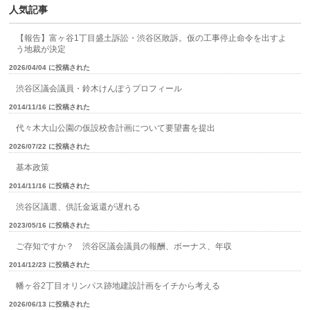
人気記事
【報告】富ヶ谷1丁目盛土訴訟・渋谷区敗訴。仮の工事停止命令を出すよ
う地裁が決定
2026/04/04 に投稿された
渋谷区議会議員・鈴木けんぽうプロフィール
2014/11/16 に投稿された
代々木大山公園の仮設校舎計画について要望書を提出
2026/07/22 に投稿された
基本政策
2014/11/16 に投稿された
渋谷区議選、供託金返還が遅れる
2023/05/16 に投稿された
ご存知ですか？ 渋谷区議会議員の報酬、ボーナス、年収
2014/12/23 に投稿された
幡ヶ谷2丁目オリンパス跡地建設計画をイチから考える
2026/06/13 に投稿された