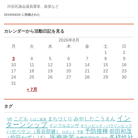
渋谷区議会議員選挙、政策など
2019/04/20 に投稿された
カレンダーから活動日記を見る
2026年8月
月
火
水
木
金
土
日
1
2
3
4
5
6
7
8
9
10
11
12
13
14
15
16
17
18
19
20
21
22
23
24
25
26
27
28
29
30
31
« 7月
タグ
イン
こども
みやしたこうえん
まちづくり
VR
たばこ政策
ターンシップ
インフルエンザ
オリンピック・パラリンピック
予防接種
前田和茂
ハセベケン（長谷部健）
ロボット
予算
医療政策
多様性社
（前田かずしげ）