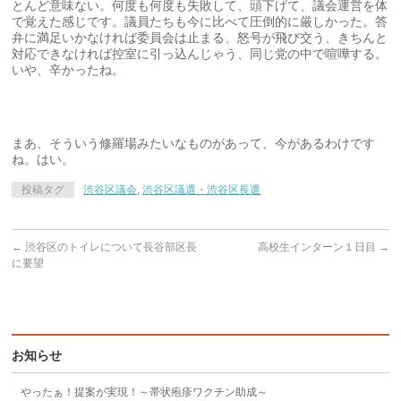
とんど意味ない。何度も何度も失敗して、頭下げて、議会運営を体
で覚えた感じです。議員たちも今に比べて圧倒的に厳しかった。答
弁に満足いかなければ委員会は止まる、怒号が飛び交う、きちんと
対応できなければ控室に引っ込んじゃう、同じ党の中で喧嘩する。
いや、辛かったね。
まあ、そういう修羅場みたいなものがあって、今があるわけです
ね。はい。
投稿タグ
渋谷区議会
,
渋谷区議選・渋谷区長選
←
渋谷区のトイレについて長谷部区長
高校生インターン１日目
→
に要望
お知らせ
やったぁ！提案が実現！～帯状疱疹ワクチン助成～