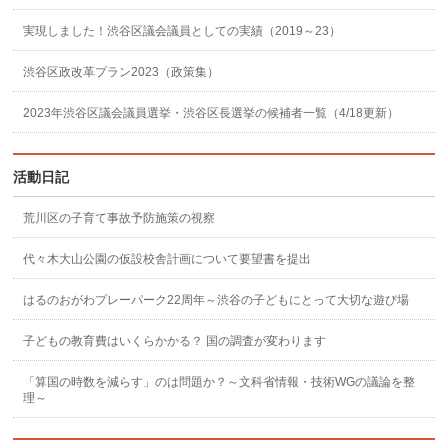
実現しました！渋谷区議会議員としての実績（2019～23）
渋谷区政改革プラン2023（政策集）
2023年渋谷区議会議員選挙・渋谷区長選挙の候補者一覧（4/18更新）
活動日記
荒川区の子育て事故予防施策の視察
代々木大山公園の仮設校舎計画について要望書を提出
はるのおがわプレーパーク22周年～渋谷の子どもにとって大切な遊び場
子どもの教育費はいくらかかる？ 国の調査が変わります
「算国の時数を減らす」のは問題か？～文科省情報・技術WGの議論を整
理～