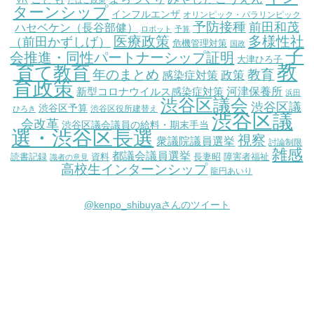
ターンシップ
インフルエンザ
オリンピック・パラリンピック
予防接種
前田和茂
ハセベケン（長谷部健）
ロボット
予算
医療政策
多様性社
（前田かずしげ）
危機管理対策
国政
子
会推進・同性パートナーシップ証明
大津ひろ子
教
育て教育
教育
年のまとめ
感染症対策
政策
育政策
新型コロナウイルス感染症対策
河津保養所
浜田
渋谷区議会
渋谷区議
渋谷区予算
渋谷区役所建替え
ひろき
渋谷区議
会改革
渋谷区議会議員の給料・期末手当
選・渋谷区長選
視察
衆議院議員選挙
討論制限
雑感
都議会議員選挙
読書記録
資料
長妻昭
障害者福祉
識者の意見
高校生インターンシップ
龍円あいり
@kenpo_shibuyaさんのツイート