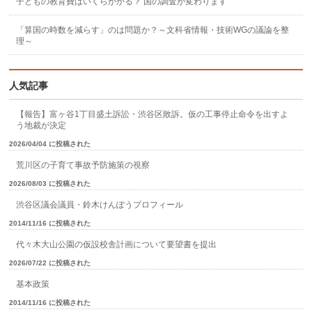
子どもの教育費はいくらかかる？ 国の調査が変わります
「算国の時数を減らす」のは問題か？～文科省情報・技術WGの議論を整
理～
人気記事
【報告】富ヶ谷1丁目盛土訴訟・渋谷区敗訴。仮の工事停止命令を出すよ
う地裁が決定
2026/04/04 に投稿された
荒川区の子育て事故予防施策の視察
2026/08/03 に投稿された
渋谷区議会議員・鈴木けんぽうプロフィール
2014/11/16 に投稿された
代々木大山公園の仮設校舎計画について要望書を提出
2026/07/22 に投稿された
基本政策
2014/11/16 に投稿された