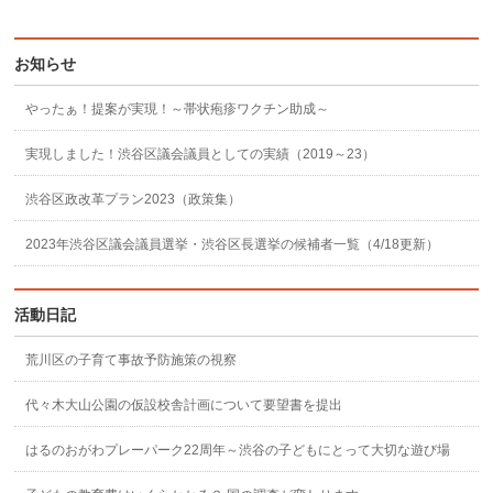
お知らせ
やったぁ！提案が実現！～帯状疱疹ワクチン助成～
実現しました！渋谷区議会議員としての実績（2019～23）
渋谷区政改革プラン2023（政策集）
2023年渋谷区議会議員選挙・渋谷区長選挙の候補者一覧（4/18更新）
活動日記
荒川区の子育て事故予防施策の視察
代々木大山公園の仮設校舎計画について要望書を提出
はるのおがわプレーパーク22周年～渋谷の子どもにとって大切な遊び場