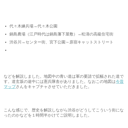
代々木練兵場→代々木公園
鍋島農場（江戸時代は鍋島藩下屋敷）→松濤の高級住宅街
渋谷川→センター街、宮下公園～原宿キャットストリート
などを解説しました。地図中の青い道は軍の要請で拡幅された道で
す。道玄坂の途中には憲兵隊舎がありました。なおこの地図は
今昔
マップ
さんをキャプチャさせていただきました。
こんな感じで、歴史を解説しながら渋谷がどうしてこういう街にな
ったのかなどを１時間半かけてご説明しました。