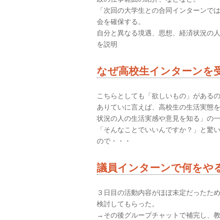
「次回の大学生との合同インターンで
会を確保する。
自分と異なる境遇、思想、経済状況の
を説明
なぜ高校生インターンを
こちらとしても「欲しいもの」がある
ありていに言えば、高校生の生活実態
状況の人の生活実感や意見を知る」の
「そんなことでいいんですか？」と驚
ので・・・
議員インターンで何をや
３日目の活動内容がほぼ未定だったた
検討してもらった。
→その後グループチャットで補完し、