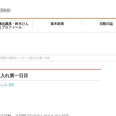
議会議員・鈴木けん
基本政策
活動日誌
うプロフィール
【資料】高校生インターン受け入れ第一日目
け入れ第一日目
シップ
,
資料
れて活動。３日間プログラムのうちの１日目。