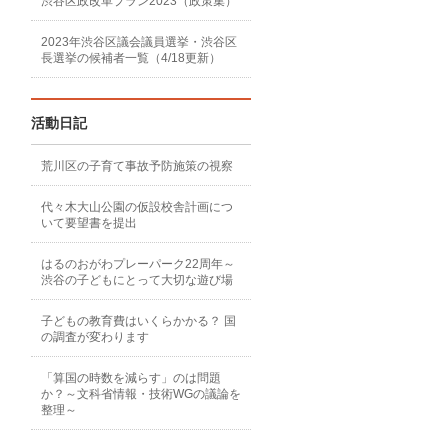
渋谷区政改革プラン2023（政策集）
2023年渋谷区議会議員選挙・渋谷区
長選挙の候補者一覧（4/18更新）
活動日記
荒川区の子育て事故予防施策の視察
代々木大山公園の仮設校舎計画につ
いて要望書を提出
はるのおがわプレーパーク22周年～
渋谷の子どもにとって大切な遊び場
子どもの教育費はいくらかかる？ 国
の調査が変わります
「算国の時数を減らす」のは問題
か？～文科省情報・技術WGの議論を
整理～