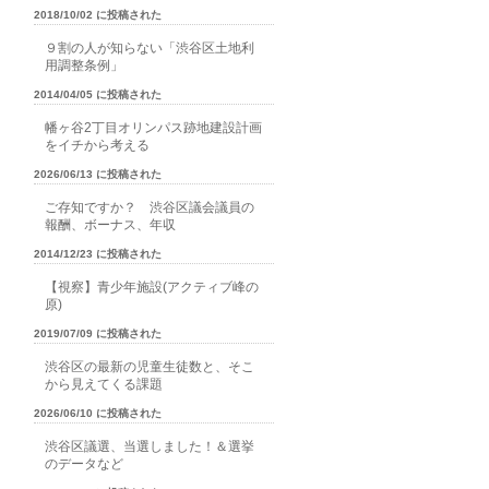
2018/10/02 に投稿された
９割の人が知らない「渋谷区土地利
用調整条例」
2014/04/05 に投稿された
幡ヶ谷2丁目オリンパス跡地建設計画
をイチから考える
2026/06/13 に投稿された
ご存知ですか？ 渋谷区議会議員の
報酬、ボーナス、年収
2014/12/23 に投稿された
【視察】青少年施設(アクティブ峰の
原)
2019/07/09 に投稿された
渋谷区の最新の児童生徒数と、そこ
から見えてくる課題
2026/06/10 に投稿された
渋谷区議選、当選しました！＆選挙
のデータなど