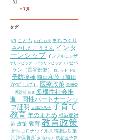
31
« 7月
タグ
こども
まちづくり
VR
たばこ政策
インタ
みやしたこうえん
ーンシップ
インフルエンザ
ハセベ
オリンピック・パラリンピック
ケン（長谷部健）
ロボット
予算
予防接種
前田和茂（前田
医療政策
かずしげ）
危機管
多様性社会推
理対策
国政
進・同性パートナーシッ
子育て
プ証明
大津ひろ子
教育
年のまとめ
感染症対
教育政策
教育
策
政策
新型コロナウイルス感染症対策
河津保養所
渋谷区予算
浜田ひろき