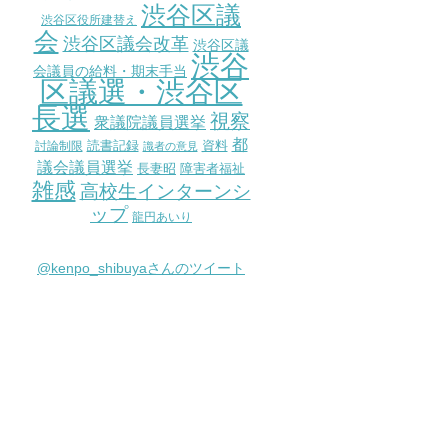
渋谷区議
渋谷区役所建替え
会
渋谷区議会改革
渋谷区議
渋谷
会議員の給料・期末手当
区議選・渋谷区
長選
視察
衆議院議員選挙
都
討論制限
読書記録
資料
識者の意見
議会議員選挙
長妻昭
障害者福祉
雑感
高校生インターンシ
ップ
龍円あいり
@kenpo_shibuyaさんのツイート