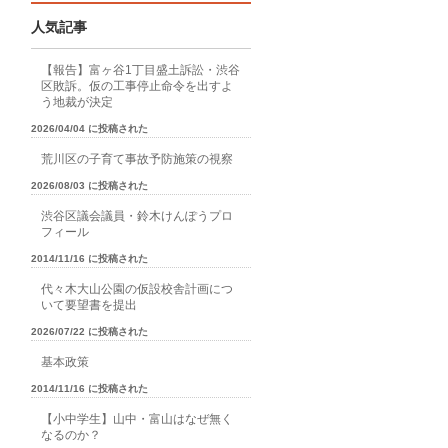
人気記事
【報告】富ヶ谷1丁目盛土訴訟・渋谷
区敗訴。仮の工事停止命令を出すよ
う地裁が決定
2026/04/04 に投稿された
荒川区の子育て事故予防施策の視察
2026/08/03 に投稿された
渋谷区議会議員・鈴木けんぽうプロ
フィール
2014/11/16 に投稿された
代々木大山公園の仮設校舎計画につ
いて要望書を提出
2026/07/22 に投稿された
基本政策
2014/11/16 に投稿された
【小中学生】山中・富山はなぜ無く
なるのか？