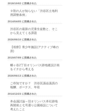
2018/10/02 に投稿された
９割の人が知らない「渋谷区土地利
用調整条例」
2014/04/05 に投稿された
渋谷区の最新の児童生徒数と、そこ
から見えてくる課題
2026/06/10 に投稿された
【視察】青少年施設(アクティブ峰の
原)
2019/07/09 に投稿された
幡ヶ谷2丁目オリンパス跡地建設計画
をイチから考える
2026/06/13 に投稿された
ご存知ですか？ 渋谷区議会議員の
報酬、ボーナス、年収
2014/12/23 に投稿された
本会議討論～旧オリンパス本社跡地
再開発と七号通り公園移設について
考えたこと