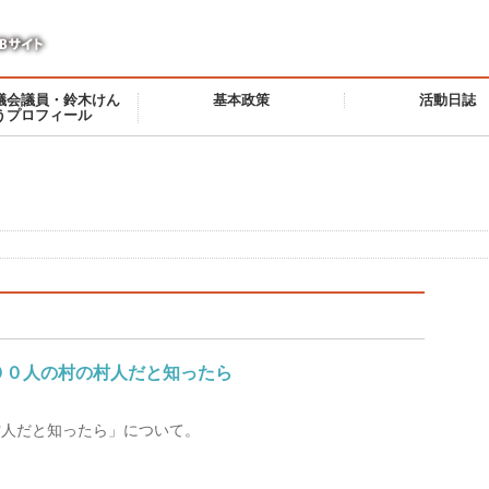
議会議員・鈴木けん
基本政策
活動日誌
うプロフィール
００人の村の村人だと知ったら
村人だと知ったら」について。