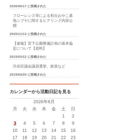
2026/06/17 に投稿された
フローレンス等による初台おやこ基
地シブヤに関するヒアリング内容公
開
2025/11/13 に投稿された
【速報】宮下公園整備計画の基本協
定について【資料】
2015/03/12 に投稿された
渋谷区議会議員選挙、政策など
2019/04/20 に投稿された
カレンダーから活動日記を見る
2026年8月
月
火
水
木
金
土
日
1
2
3
4
5
6
7
8
9
10
11
12
13
14
15
16
17
18
19
20
21
22
23