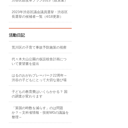
渋谷区政改革プラン2023（政策集）
2023年渋谷区議会議員選挙・渋谷区
長選挙の候補者一覧（4/18更新）
活動日記
荒川区の子育て事故予防施策の視察
代々木大山公園の仮設校舎計画につ
いて要望書を提出
はるのおがわプレーパーク22周年～
渋谷の子どもにとって大切な遊び場
子どもの教育費はいくらかかる？ 国
の調査が変わります
「算国の時数を減らす」のは問題
か？～文科省情報・技術WGの議論を
整理～