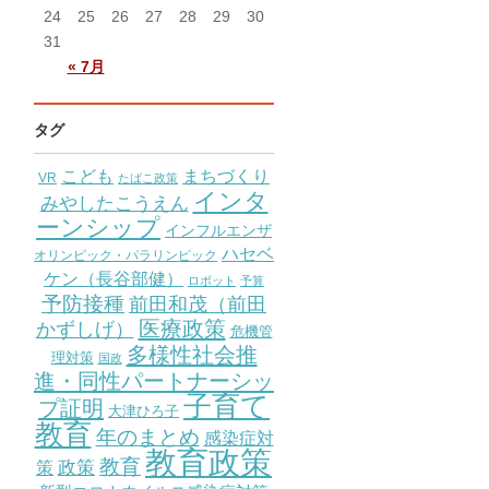
24
25
26
27
28
29
30
31
« 7月
タグ
こども
まちづくり
VR
たばこ政策
インタ
みやしたこうえん
ーンシップ
インフルエンザ
ハセベ
オリンピック・パラリンピック
ケン（長谷部健）
ロボット
予算
予防接種
前田和茂（前田
医療政策
かずしげ）
危機管
多様性社会推
理対策
国政
進・同性パートナーシッ
子育て
プ証明
大津ひろ子
教育
年のまとめ
感染症対
教育政策
教育
策
政策