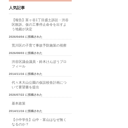
人気記事
【報告】富ヶ谷1丁目盛土訴訟・渋谷
区敗訴。仮の工事停止命令を出すよ
う地裁が決定
2026/04/04 に投稿された
荒川区の子育て事故予防施策の視察
2026/08/03 に投稿された
渋谷区議会議員・鈴木けんぽうプロ
フィール
2014/11/16 に投稿された
代々木大山公園の仮設校舎計画につ
いて要望書を提出
2026/07/22 に投稿された
基本政策
2014/11/16 に投稿された
【小中学生】山中・富山はなぜ無く
なるのか？