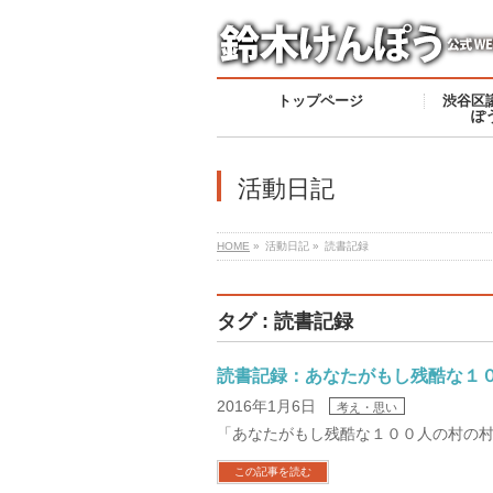
トップページ
渋谷区
ぽ
活動日記
HOME
»
活動日記 »
読書記録
タグ : 読書記録
読書記録：あなたがもし残酷な１
2016年1月6日
考え・思い
「あなたがもし残酷な１００人の村の
この記事を読む