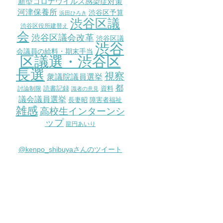
新型コロナウイルス感染症対策
河津保養所
渋谷区予算
浜田ひろき
渋谷区議
渋谷区役所建替え
会
渋谷区議会改革
渋谷区議
渋谷
会議員の給料・期末手当
区議選・渋谷区
長選
視察
衆議院議員選挙
都
討論制限
読書記録
資料
識者の意見
議会議員選挙
長妻昭
障害者福祉
雑感
高校生インターンシ
ップ
龍円あいり
@kenpo_shibuyaさんのツイート