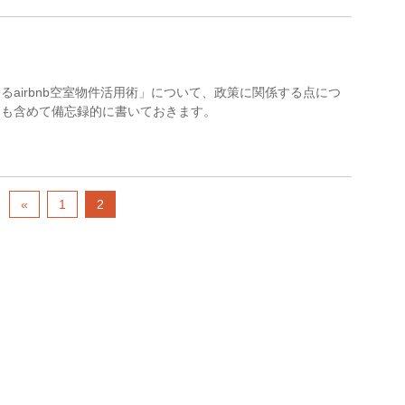
airbnb空室物件活用術」について、政策に関係する点につ
トも含めて備忘録的に書いておきます。
«
1
2