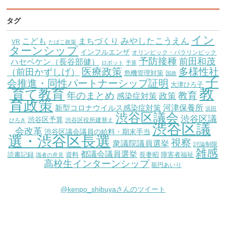
タグ
イン
こども
みやしたこうえん
まちづくり
VR
たばこ政策
ターンシップ
インフルエンザ
オリンピック・パラリンピック
予防接種
前田和茂
ハセベケン（長谷部健）
ロボット
予算
医療政策
多様性社
（前田かずしげ）
危機管理対策
国政
子
会推進・同性パートナーシップ証明
大津ひろ子
教
育て教育
教育
年のまとめ
感染症対策
政策
育政策
新型コロナウイルス感染症対策
河津保養所
浜田
渋谷区議会
渋谷区議
渋谷区予算
渋谷区役所建替え
ひろき
渋谷区議
会改革
渋谷区議会議員の給料・期末手当
選・渋谷区長選
視察
衆議院議員選挙
討論制限
雑感
都議会議員選挙
読書記録
資料
長妻昭
障害者福祉
識者の意見
高校生インターンシップ
龍円あいり
@kenpo_shibuyaさんのツイート