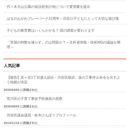
代々木大山公園の仮設校舎計画について要望書を提出
はるのおがわプレーパーク22周年～渋谷の子どもにとって大切な遊び場
子どもの教育費はいくらかかる？ 国の調査が変わります
「算国の時数を減らす」のは問題か？～文科省情報・技術WGの議論を整
理～
人気記事
【報告】富ヶ谷1丁目盛土訴訟・渋谷区敗訴。仮の工事停止命令を出すよ
う地裁が決定
2026/04/04 に投稿された
荒川区の子育て事故予防施策の視察
2026/08/03 に投稿された
渋谷区議会議員・鈴木けんぽうプロフィール
2014/11/16 に投稿された