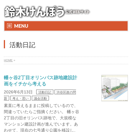
MENU
活動日記
HOME
»
幡ヶ谷2丁目オリンパス跡地建設計
画をイチから考える
2026年6月13日
活動日記
渋谷区政の問
題
考え・思い
議会活動
素直に考えるままに投稿しているので、
間違っていたらご指摘ください。 幡ヶ谷
2丁目の旧オリンパス跡地で、大規模な
マンション建設計画が進んでいます。あ
わせて、現在の七号通り公園を移設し、