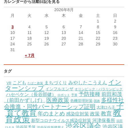
カレンダーから活動日記を見る
2026年8月
月
火
水
木
金
土
日
1
2
3
4
5
6
7
8
9
10
11
12
13
14
15
16
17
18
19
20
21
22
23
24
25
26
27
28
29
30
31
« 7月
タグ
イン
こども
みやしたこうえん
まちづくり
VR
たばこ政策
ターンシップ
インフルエンザ
オリンピック・パラリンピック
予防接種
前田和茂
ハセベケン（長谷部健）
ロボット
予算
医療政策
多様性社
（前田かずしげ）
危機管理対策
国政
子
会推進・同性パートナーシップ証明
大津ひろ子
教
育て教育
教育
年のまとめ
感染症対策
政策
育政策
新型コロナウイルス感染症対策
河津保養所
浜田
渋谷区議会
渋谷区議
渋谷区予算
渋谷区役所建替え
ひろき