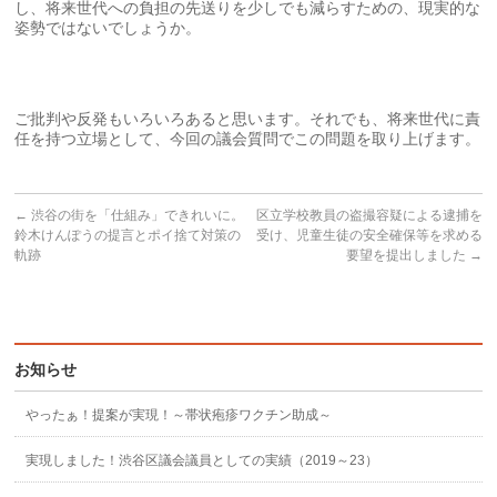
し、将来世代への負担の先送りを少しでも減らすための、現実的な
姿勢ではないでしょうか。
ご批判や反発もいろいろあると思います。それでも、将来世代に責
任を持つ立場として、今回の議会質問でこの問題を取り上げます。
←
渋谷の街を「仕組み」できれいに。
区立学校教員の盗撮容疑による逮捕を
鈴木けんぽうの提言とポイ捨て対策の
受け、児童生徒の安全確保等を求める
軌跡
要望を提出しました
→
お知らせ
やったぁ！提案が実現！～帯状疱疹ワクチン助成～
実現しました！渋谷区議会議員としての実績（2019～23）