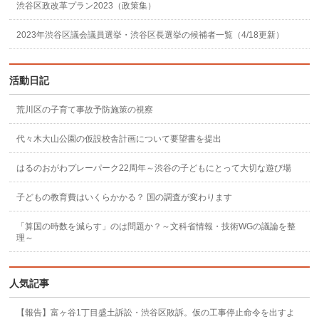
渋谷区政改革プラン2023（政策集）
2023年渋谷区議会議員選挙・渋谷区長選挙の候補者一覧（4/18更新）
活動日記
荒川区の子育て事故予防施策の視察
代々木大山公園の仮設校舎計画について要望書を提出
はるのおがわプレーパーク22周年～渋谷の子どもにとって大切な遊び場
子どもの教育費はいくらかかる？ 国の調査が変わります
「算国の時数を減らす」のは問題か？～文科省情報・技術WGの議論を整
理～
人気記事
【報告】富ヶ谷1丁目盛土訴訟・渋谷区敗訴。仮の工事停止命令を出すよ