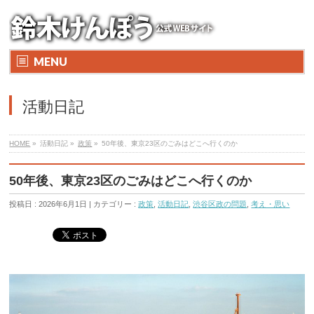
MENU
活動日記
HOME
»
活動日記 »
政策
»
50年後、東京23区のごみはどこへ行くのか
50年後、東京23区のごみはどこへ行くのか
投稿日 : 2026年6月1日 | カテゴリー :
政策
,
活動日記
,
渋谷区政の問題
,
考え・思い