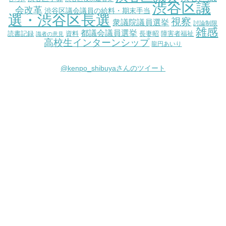
渋谷区議
会改革
渋谷区議会議員の給料・期末手当
選・渋谷区長選
視察
衆議院議員選挙
討論制限
雑感
都議会議員選挙
読書記録
資料
長妻昭
障害者福祉
識者の意見
高校生インターンシップ
龍円あいり
@kenpo_shibuyaさんのツイート