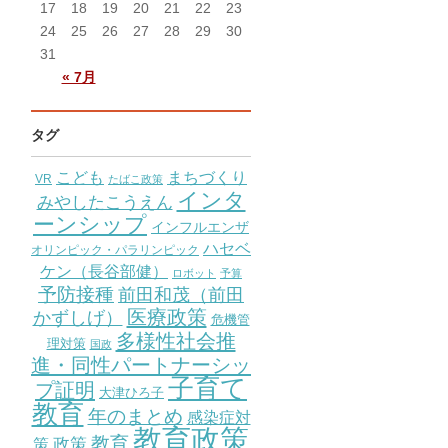
17
18
19
20
21
22
23
24
25
26
27
28
29
30
31
« 7月
タグ
こども
まちづくり
VR
たばこ政策
インタ
みやしたこうえん
ーンシップ
インフルエンザ
ハセベ
オリンピック・パラリンピック
ケン（長谷部健）
ロボット
予算
予防接種
前田和茂（前田
医療政策
かずしげ）
危機管
多様性社会推
理対策
国政
進・同性パートナーシッ
子育て
プ証明
大津ひろ子
教育
年のまとめ
感染症対
教育政策
教育
策
政策