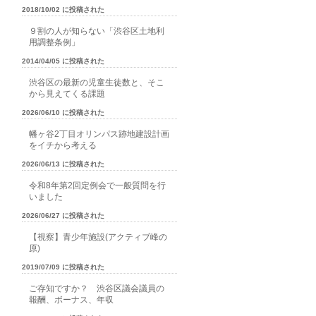
2018/10/02 に投稿された
９割の人が知らない「渋谷区土地利
用調整条例」
2014/04/05 に投稿された
渋谷区の最新の児童生徒数と、そこ
から見えてくる課題
2026/06/10 に投稿された
幡ヶ谷2丁目オリンパス跡地建設計画
をイチから考える
2026/06/13 に投稿された
令和8年第2回定例会で一般質問を行
いました
2026/06/27 に投稿された
【視察】青少年施設(アクティブ峰の
原)
2019/07/09 に投稿された
ご存知ですか？ 渋谷区議会議員の
報酬、ボーナス、年収