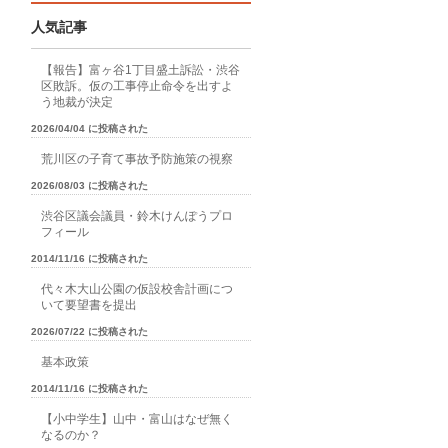
人気記事
【報告】富ヶ谷1丁目盛土訴訟・渋谷
区敗訴。仮の工事停止命令を出すよ
う地裁が決定
2026/04/04 に投稿された
荒川区の子育て事故予防施策の視察
2026/08/03 に投稿された
渋谷区議会議員・鈴木けんぽうプロ
フィール
2014/11/16 に投稿された
代々木大山公園の仮設校舎計画につ
いて要望書を提出
2026/07/22 に投稿された
基本政策
2014/11/16 に投稿された
【小中学生】山中・富山はなぜ無く
なるのか？