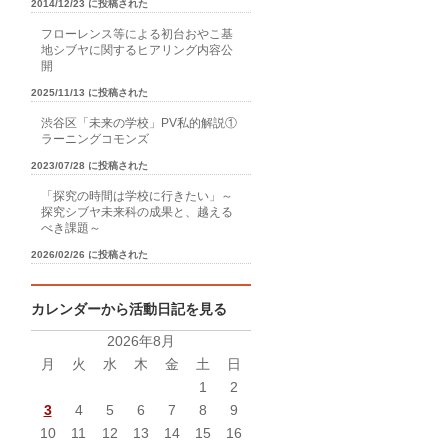
2014/12/23 に投稿された
フローレンス等による初台おやこ基
地シブヤに関するヒアリング内容公
開
2025/11/13 に投稿された
渋谷区「未来の学校」PV私的解説①
ラーニングコモンズ
2023/07/28 に投稿された
「探究の時間は学校に行きたい」～
探究シブヤ未来科の成果と、越える
べき課題～
2026/02/26 に投稿された
カレンダーから活動日記を見る
2026年8月
月
火
水
木
金
土
日
1
2
3
4
5
6
7
8
9
10
11
12
13
14
15
16