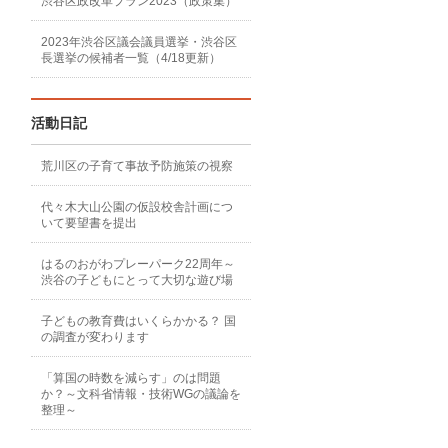
渋谷区政改革プラン2023（政策集）
2023年渋谷区議会議員選挙・渋谷区
長選挙の候補者一覧（4/18更新）
活動日記
荒川区の子育て事故予防施策の視察
代々木大山公園の仮設校舎計画につ
いて要望書を提出
はるのおがわプレーパーク22周年～
渋谷の子どもにとって大切な遊び場
子どもの教育費はいくらかかる？ 国
の調査が変わります
「算国の時数を減らす」のは問題
か？～文科省情報・技術WGの議論を
整理～