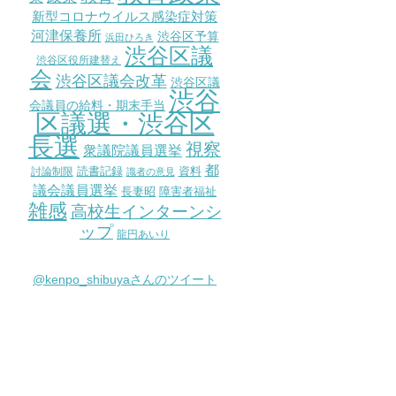
新型コロナウイルス感染症対策
河津保養所
渋谷区予算
浜田ひろき
渋谷区議
渋谷区役所建替え
会
渋谷区議会改革
渋谷区議
渋谷
会議員の給料・期末手当
区議選・渋谷区
長選
視察
衆議院議員選挙
都
討論制限
読書記録
資料
識者の意見
議会議員選挙
長妻昭
障害者福祉
雑感
高校生インターンシ
ップ
龍円あいり
@kenpo_shibuyaさんのツイート