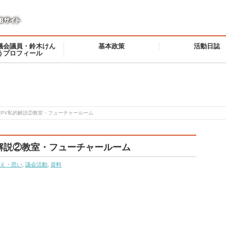
議会議員・鈴木けん
基本政策
活動日誌
うプロフィール
PV私的解説②教室・フューチャールーム
解説②教室・フューチャールーム
え・思い
,
議会活動
,
資料