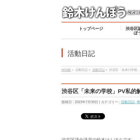
トップページ
渋谷区
ぽ
活動日記
HOME
»
活動日記 »
活動日記
»
渋谷区「未来の学校」
渋谷区「未来の学校」PV私的
投稿日 : 2023年7月30日 | カテゴリー :
活動日記
,
考
渋谷区議会議員の鈴木けんぽうです。