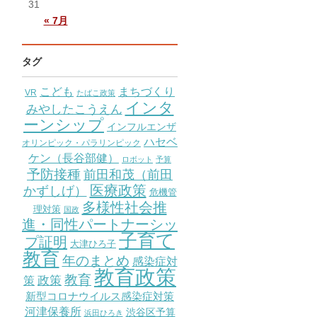
31
« 7月
タグ
こども
まちづくり
VR
たばこ政策
インタ
みやしたこうえん
ーンシップ
インフルエンザ
ハセベ
オリンピック・パラリンピック
ケン（長谷部健）
ロボット
予算
予防接種
前田和茂（前田
医療政策
かずしげ）
危機管
多様性社会推
理対策
国政
進・同性パートナーシッ
子育て
プ証明
大津ひろ子
教育
年のまとめ
感染症対
教育政策
教育
策
政策
新型コロナウイルス感染症対策
河津保養所
渋谷区予算
浜田ひろき