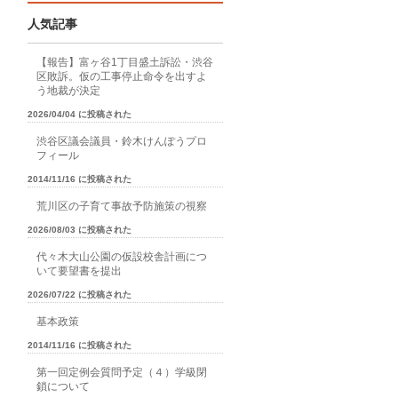
人気記事
【報告】富ヶ谷1丁目盛土訴訟・渋谷
区敗訴。仮の工事停止命令を出すよ
う地裁が決定
2026/04/04 に投稿された
渋谷区議会議員・鈴木けんぽうプロ
フィール
2014/11/16 に投稿された
荒川区の子育て事故予防施策の視察
2026/08/03 に投稿された
代々木大山公園の仮設校舎計画につ
いて要望書を提出
2026/07/22 に投稿された
基本政策
2014/11/16 に投稿された
第一回定例会質問予定（４）学級閉
鎖について