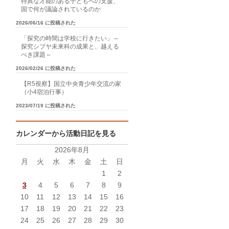
特異な才能のある子どもへの支援、
国で何が議論されているのか
2026/06/16 に投稿された
「探究の時間は学校に行きたい」～
探究シブヤ未来科の成果と、越える
べき課題～
2026/02/26 に投稿された
【R5視察】国立中央青少年交流の家
（小4宿泊行事）
2023/07/19 に投稿された
カレンダーから活動日記を見る
2026年8月
月
火
水
木
金
土
日
1
2
3
4
5
6
7
8
9
10
11
12
13
14
15
16
17
18
19
20
21
22
23
24
25
26
27
28
29
30