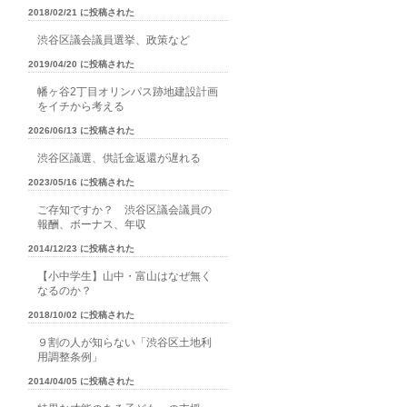
2018/02/21 に投稿された
渋谷区議会議員選挙、政策など
2019/04/20 に投稿された
幡ヶ谷2丁目オリンパス跡地建設計画
をイチから考える
2026/06/13 に投稿された
渋谷区議選、供託金返還が遅れる
2023/05/16 に投稿された
ご存知ですか？ 渋谷区議会議員の
報酬、ボーナス、年収
2014/12/23 に投稿された
【小中学生】山中・富山はなぜ無く
なるのか？
2018/10/02 に投稿された
９割の人が知らない「渋谷区土地利
用調整条例」
2014/04/05 に投稿された