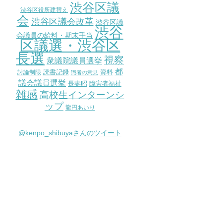
渋谷区議
渋谷区役所建替え
会
渋谷区議会改革
渋谷区議
渋谷
会議員の給料・期末手当
区議選・渋谷区
長選
視察
衆議院議員選挙
都
討論制限
読書記録
資料
識者の意見
議会議員選挙
長妻昭
障害者福祉
雑感
高校生インターンシ
ップ
龍円あいり
@kenpo_shibuyaさんのツイート