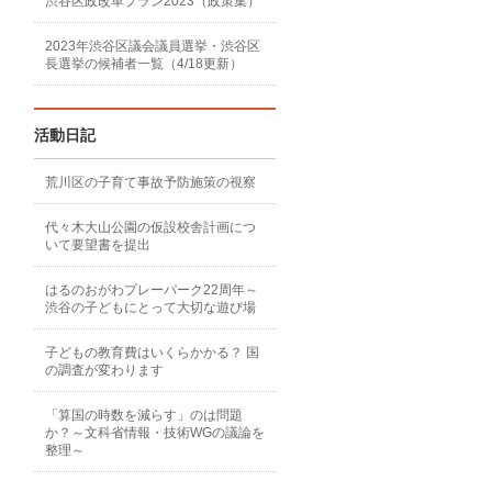
渋谷区政改革プラン2023（政策集）
2023年渋谷区議会議員選挙・渋谷区
長選挙の候補者一覧（4/18更新）
活動日記
荒川区の子育て事故予防施策の視察
代々木大山公園の仮設校舎計画につ
いて要望書を提出
はるのおがわプレーパーク22周年～
渋谷の子どもにとって大切な遊び場
子どもの教育費はいくらかかる？ 国
の調査が変わります
「算国の時数を減らす」のは問題
か？～文科省情報・技術WGの議論を
整理～