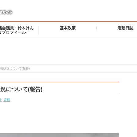
議会議員・鈴木けん
基本政策
活動日誌
うプロフィール
種状況について(報告)
況について(報告)
動
,
資料