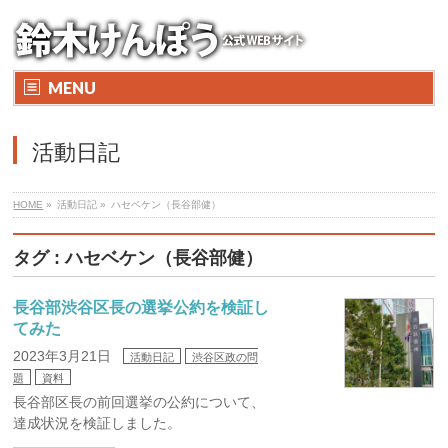
MENU
活動日記
HOME
»
活動日記 »
ハセベケン（長谷部健）
タグ : ハセベケン（長谷部健）
長谷部渋谷区長の選挙公約を検証し
てみた
2023年3月21日
活動日記
渋谷区政の問
題
資料
長谷部区長の前回選挙の公約について、
達成状況を検証しました。