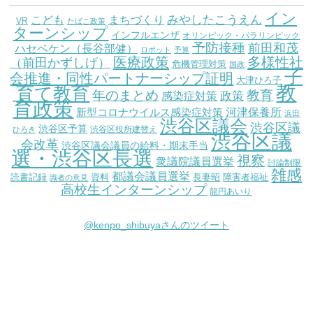
イン
こども
みやしたこうえん
まちづくり
VR
たばこ政策
ターンシップ
インフルエンザ
オリンピック・パラリンピック
予防接種
前田和茂
ハセベケン（長谷部健）
ロボット
予算
医療政策
多様性社
（前田かずしげ）
危機管理対策
国政
子
会推進・同性パートナーシップ証明
大津ひろ子
教
育て教育
教育
年のまとめ
感染症対策
政策
育政策
新型コロナウイルス感染症対策
河津保養所
浜田
渋谷区議会
渋谷区議
渋谷区予算
渋谷区役所建替え
ひろき
渋谷区議
会改革
渋谷区議会議員の給料・期末手当
選・渋谷区長選
視察
衆議院議員選挙
討論制限
雑感
都議会議員選挙
読書記録
資料
長妻昭
障害者福祉
識者の意見
高校生インターンシップ
龍円あいり
@kenpo_shibuyaさんのツイート