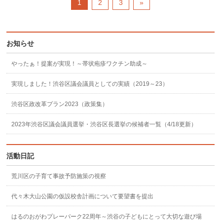
1
2
3
»
お知らせ
やったぁ！提案が実現！～帯状疱疹ワクチン助成～
実現しました！渋谷区議会議員としての実績（2019～23）
渋谷区政改革プラン2023（政策集）
2023年渋谷区議会議員選挙・渋谷区長選挙の候補者一覧（4/18更新）
活動日記
荒川区の子育て事故予防施策の視察
代々木大山公園の仮設校舎計画について要望書を提出
はるのおがわプレーパーク22周年～渋谷の子どもにとって大切な遊び場