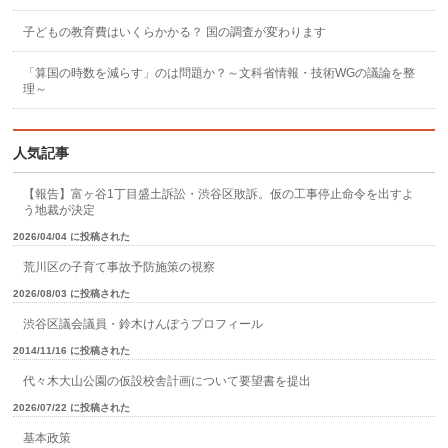
子どもの教育費はいくらかかる？ 国の調査が変わります
「算国の時数を減らす」のは問題か？～文科省情報・技術WGの議論を整
理～
人気記事
【報告】富ヶ谷1丁目盛土訴訟・渋谷区敗訴。仮の工事停止命令を出すよ
う地裁が決定
2026/04/04 に投稿された
荒川区の子育て事故予防施策の視察
2026/08/03 に投稿された
渋谷区議会議員・鈴木けんぽうプロフィール
2014/11/16 に投稿された
代々木大山公園の仮設校舎計画について要望書を提出
2026/07/22 に投稿された
基本政策