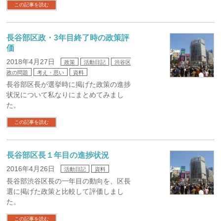
この記事を読む
長谷部区政・3年目終了時の政策評
価
2018年4月27日
政策
活動日記
渋谷区
政の問題
考え・思い
資料
長谷部区長が選挙時に掲げた政策の進捗
状況について私なりにまとめてみまし
た。
この記事を読む
長谷部区長１年目の進捗状況
2016年4月26日
活動日記
資料
長谷部渋谷区長の一年目の動向を、区長
選に掲げた政策と比較して評価しまし
た。
この記事を読む