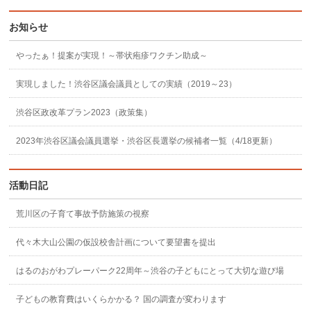
お知らせ
やったぁ！提案が実現！～帯状疱疹ワクチン助成～
実現しました！渋谷区議会議員としての実績（2019～23）
渋谷区政改革プラン2023（政策集）
2023年渋谷区議会議員選挙・渋谷区長選挙の候補者一覧（4/18更新）
活動日記
荒川区の子育て事故予防施策の視察
代々木大山公園の仮設校舎計画について要望書を提出
はるのおがわプレーパーク22周年～渋谷の子どもにとって大切な遊び場
子どもの教育費はいくらかかる？ 国の調査が変わります