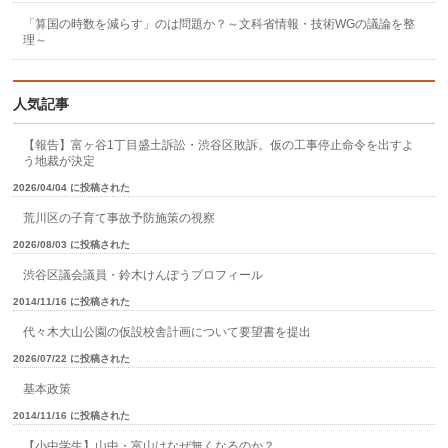
「算国の時数を減らす」のは問題か？～文科省情報・技術WGの議論を整
理～
人気記事
【報告】富ヶ谷1丁目盛土訴訟・渋谷区敗訴。仮の工事停止命令を出すよ
う地裁が決定
2026/04/04 に投稿された
荒川区の子育て事故予防施策の視察
2026/08/03 に投稿された
渋谷区議会議員・鈴木けんぽうプロフィール
2014/11/16 に投稿された
代々木大山公園の仮設校舎計画について要望書を提出
2026/07/22 に投稿された
基本政策
2014/11/16 に投稿された
【小中学生】山中・富山はなぜ無くなるのか？