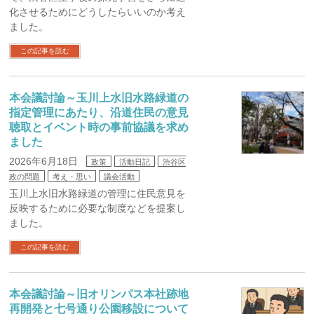
化させるためにどうしたらいいのか考え
ました。
この記事を読む
本会議討論～玉川上水旧水路緑道の
指定管理にあたり、沿道住民の意見
聴取とイベント時の事前協議を求め
ました
2026年6月18日
政策
活動日記
渋谷区
政の問題
考え・思い
議会活動
玉川上水旧水路緑道の管理に住民意見を
反映するために必要な制度などを提案し
ました。
この記事を読む
本会議討論～旧オリンパス本社跡地
再開発と七号通り公園移設について