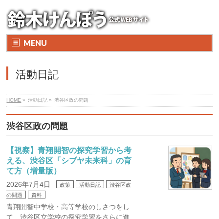
MENU
活動日記
HOME
»
活動日記 »
渋谷区政の問題
渋谷区政の問題
【視察】青翔開智の探究学習から考
える、渋谷区「シブヤ未来科」の育
て方（増量版）
2026年7月4日
政策
活動日記
渋谷区政
の問題
資料
青翔開智中学校・高等学校のしさつをし
て、渋谷区立学校の探究学習をさらに進