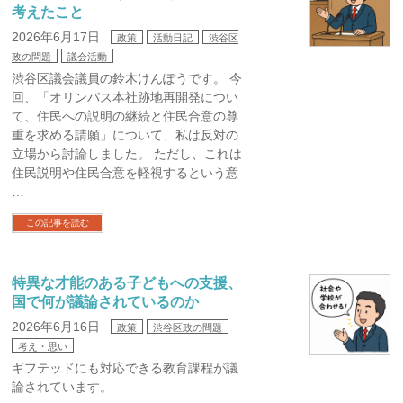
考えたこと
2026年6月17日
政策
活動日記
渋谷区
政の問題
議会活動
渋谷区議会議員の鈴木けんぽうです。 今
回、「オリンパス本社跡地再開発につい
て、住民への説明の継続と住民合意の尊
重を求める請願」について、私は反対の
立場から討論しました。 ただし、これは
住民説明や住民合意を軽視するという意
…
この記事を読む
特異な才能のある子どもへの支援、
国で何が議論されているのか
2026年6月16日
政策
渋谷区政の問題
考え・思い
ギフテッドにも対応できる教育課程が議
論されています。