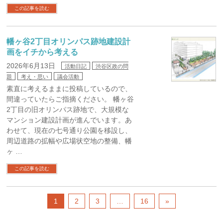
この記事を読む
幡ヶ谷2丁目オリンパス跡地建設計
画をイチから考える
2026年6月13日
活動日記
渋谷区政の問
題
考え・思い
議会活動
素直に考えるままに投稿しているので、
間違っていたらご指摘ください。 幡ヶ谷
2丁目の旧オリンパス跡地で、大規模な
マンション建設計画が進んでいます。あ
わせて、現在の七号通り公園を移設し、
周辺道路の拡幅や広場状空地の整備、幡
ヶ …
この記事を読む
1
2
3
…
16
»