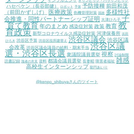
インフルエンザ
オリンピック・パラリンピック
予防接種
前田和茂
ハセベケン（長谷部健）
ロボット
予算
医療政策
多様性社
（前田かずしげ）
危機管理対策
国政
子
会推進・同性パートナーシップ証明
大津ひろ子
教
育て教育
教育
年のまとめ
感染症対策
政策
育政策
新型コロナウイルス感染症対策
河津保養所
浜田
渋谷区議会
渋谷区議
渋谷区予算
渋谷区役所建替え
ひろき
渋谷区議
会改革
渋谷区議会議員の給料・期末手当
選・渋谷区長選
視察
衆議院議員選挙
討論制限
雑感
都議会議員選挙
読書記録
資料
長妻昭
障害者福祉
識者の意見
高校生インターンシップ
龍円あいり
@kenpo_shibuyaさんのツイート