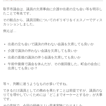
取手市議会は、議員の欠席事由に介護や出産の立ち会い等を明示し
たことで有名です。
その観点から、議員活動についてのギリギリをイエスノーでディス
カッションしました。
例えば…
出産の立ち会いで議決の伴わない会議を欠席しても良いか
介護で議決の伴わない会議を欠席しても良いか
出産の直後の議決の伴う会議を欠席しても良いか
午前中腹痛で議会を休んだが、その後回復した。町会の会合に
出席しても良いか？
等々、判断に迷うようなものが多いですね。
できるだけ議員としての務めを果たすことは前提ですが、議員のな
りてを増やしていくためには「どこまでオーケーとするか」が大事
です。
その意味で、今回の研修はよい思考実験になりました。