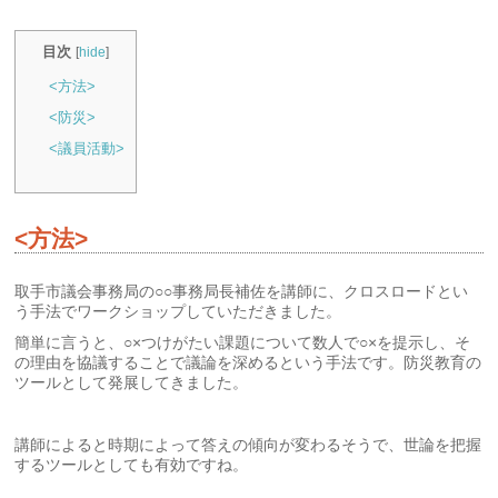
目次
[
hide
]
<方法>
<防災>
<議員活動>
<方法>
取手市議会事務局の○○事務局長補佐を講師に、クロスロードとい
う手法でワークショップしていただきました。
簡単に言うと、○×つけがたい課題について数人で○×を提示し、そ
の理由を協議することで議論を深めるという手法です。防災教育の
ツールとして発展してきました。
講師によると時期によって答えの傾向が変わるそうで、世論を把握
するツールとしても有効ですね。