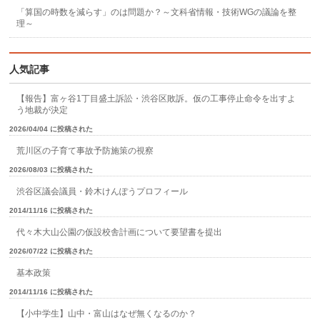
「算国の時数を減らす」のは問題か？～文科省情報・技術WGの議論を整
理～
人気記事
【報告】富ヶ谷1丁目盛土訴訟・渋谷区敗訴。仮の工事停止命令を出すよ
う地裁が決定
2026/04/04 に投稿された
荒川区の子育て事故予防施策の視察
2026/08/03 に投稿された
渋谷区議会議員・鈴木けんぽうプロフィール
2014/11/16 に投稿された
代々木大山公園の仮設校舎計画について要望書を提出
2026/07/22 に投稿された
基本政策
2014/11/16 に投稿された
【小中学生】山中・富山はなぜ無くなるのか？