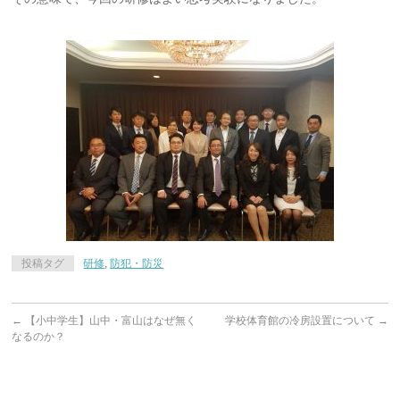
投稿タグ
研修
,
防犯・防災
←
【小中学生】山中・富山はなぜ無く
学校体育館の冷房設置について
→
なるのか？