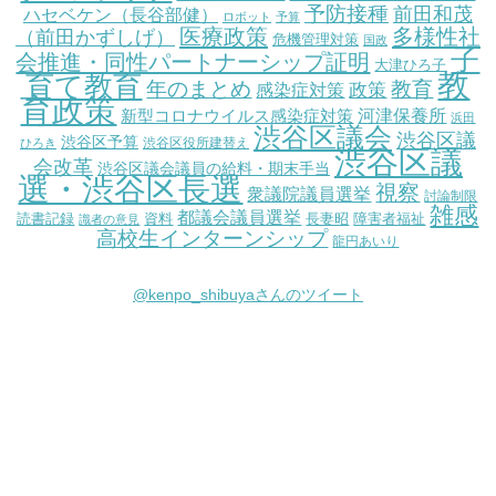
予防接種
前田和茂
ハセベケン（長谷部健）
ロボット
予算
医療政策
多様性社
（前田かずしげ）
危機管理対策
国政
子
会推進・同性パートナーシップ証明
大津ひろ子
教
育て教育
教育
年のまとめ
感染症対策
政策
育政策
新型コロナウイルス感染症対策
河津保養所
浜田
渋谷区議会
渋谷区議
渋谷区予算
渋谷区役所建替え
ひろき
渋谷区議
会改革
渋谷区議会議員の給料・期末手当
選・渋谷区長選
視察
衆議院議員選挙
討論制限
雑感
都議会議員選挙
読書記録
資料
長妻昭
障害者福祉
識者の意見
高校生インターンシップ
龍円あいり
@kenpo_shibuyaさんのツイート