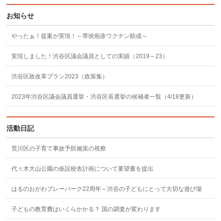
お知らせ
やったぁ！提案が実現！～帯状疱疹ワクチン助成～
実現しました！渋谷区議会議員としての実績（2019～23）
渋谷区政改革プラン2023（政策集）
2023年渋谷区議会議員選挙・渋谷区長選挙の候補者一覧（4/18更新）
活動日記
荒川区の子育て事故予防施策の視察
代々木大山公園の仮設校舎計画について要望書を提出
はるのおがわプレーパーク22周年～渋谷の子どもにとって大切な遊び場
子どもの教育費はいくらかかる？ 国の調査が変わります