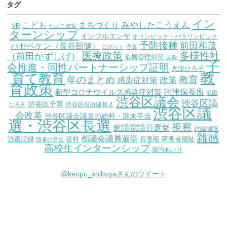
タグ
イン
こども
みやしたこうえん
まちづくり
VR
たばこ政策
ターンシップ
インフルエンザ
オリンピック・パラリンピック
予防接種
前田和茂
ハセベケン（長谷部健）
ロボット
予算
医療政策
多様性社
（前田かずしげ）
危機管理対策
国政
子
会推進・同性パートナーシップ証明
大津ひろ子
教
育て教育
教育
年のまとめ
感染症対策
政策
育政策
新型コロナウイルス感染症対策
河津保養所
浜田
渋谷区議会
渋谷区議
渋谷区予算
渋谷区役所建替え
ひろき
渋谷区議
会改革
渋谷区議会議員の給料・期末手当
選・渋谷区長選
視察
衆議院議員選挙
討論制限
雑感
都議会議員選挙
読書記録
資料
長妻昭
障害者福祉
識者の意見
高校生インターンシップ
龍円あいり
@kenpo_shibuyaさんのツイート