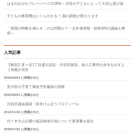
はるのおがわプレーパーク22周年～渋谷の子どもにとって大切な遊び場
子どもの教育費はいくらかかる？ 国の調査が変わります
「算国の時数を減らす」のは問題か？～文科省情報・技術WGの議論を整
理～
人気記事
【報告】富ヶ谷1丁目盛土訴訟・渋谷区敗訴。仮の工事停止命令を出すよ
う地裁が決定
2026/04/04 に投稿された
荒川区の子育て事故予防施策の視察
2026/08/03 に投稿された
渋谷区議会議員・鈴木けんぽうプロフィール
2014/11/16 に投稿された
代々木大山公園の仮設校舎計画について要望書を提出
2026/07/22 に投稿された