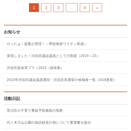
1
2
3
…
4
»
お知らせ
やったぁ！提案が実現！～帯状疱疹ワクチン助成～
実現しました！渋谷区議会議員としての実績（2019～23）
渋谷区政改革プラン2023（政策集）
2023年渋谷区議会議員選挙・渋谷区長選挙の候補者一覧（4/18更新）
活動日記
荒川区の子育て事故予防施策の視察
代々木大山公園の仮設校舎計画について要望書を提出