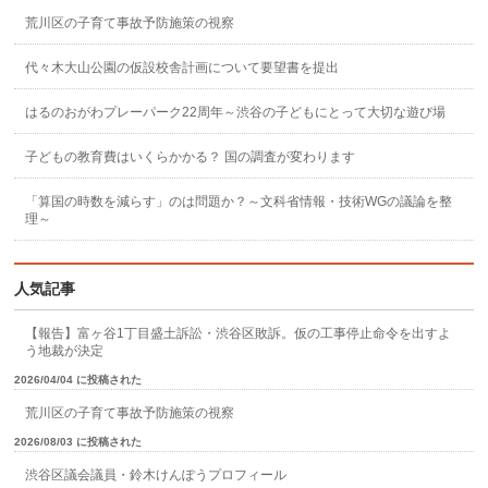
荒川区の子育て事故予防施策の視察
代々木大山公園の仮設校舎計画について要望書を提出
はるのおがわプレーパーク22周年～渋谷の子どもにとって大切な遊び場
子どもの教育費はいくらかかる？ 国の調査が変わります
「算国の時数を減らす」のは問題か？～文科省情報・技術WGの議論を整
理～
人気記事
【報告】富ヶ谷1丁目盛土訴訟・渋谷区敗訴。仮の工事停止命令を出すよ
う地裁が決定
2026/04/04 に投稿された
荒川区の子育て事故予防施策の視察
2026/08/03 に投稿された
渋谷区議会議員・鈴木けんぽうプロフィール