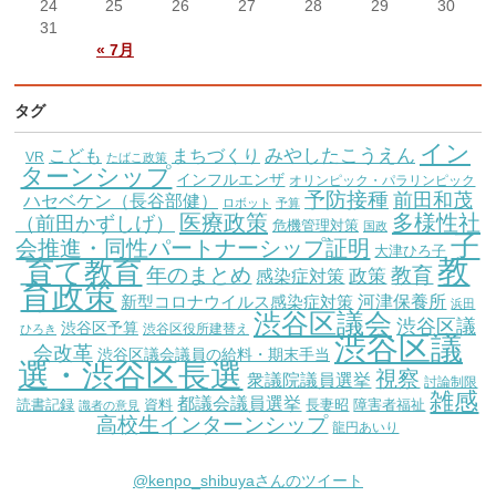
24
25
26
27
28
29
30
31
« 7月
タグ
イン
こども
みやしたこうえん
まちづくり
VR
たばこ政策
ターンシップ
インフルエンザ
オリンピック・パラリンピック
予防接種
前田和茂
ハセベケン（長谷部健）
ロボット
予算
医療政策
多様性社
（前田かずしげ）
危機管理対策
国政
子
会推進・同性パートナーシップ証明
大津ひろ子
教
育て教育
教育
年のまとめ
感染症対策
政策
育政策
新型コロナウイルス感染症対策
河津保養所
浜田
渋谷区議会
渋谷区議
渋谷区予算
渋谷区役所建替え
ひろき
渋谷区議
会改革
渋谷区議会議員の給料・期末手当
選・渋谷区長選
視察
衆議院議員選挙
討論制限
雑感
都議会議員選挙
読書記録
資料
長妻昭
障害者福祉
識者の意見
高校生インターンシップ
龍円あいり
@kenpo_shibuyaさんのツイート