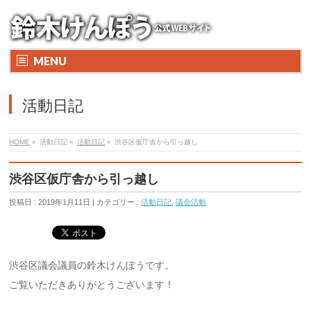
MENU
活動日記
HOME
»
活動日記 »
活動日記
»
渋谷区仮庁舎から引っ越し
渋谷区仮庁舎から引っ越し
投稿日 : 2019年1月11日 | カテゴリー :
活動日記
,
議会活動
渋谷区議会議員の鈴木けんぽうです。
ご覧いただきありがとうございます！