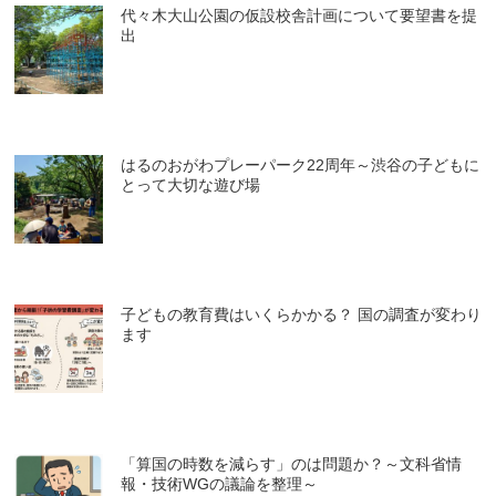
代々木大山公園の仮設校舎計画について要望書を提
出
はるのおがわプレーパーク22周年～渋谷の子どもに
とって大切な遊び場
子どもの教育費はいくらかかる？ 国の調査が変わり
ます
「算国の時数を減らす」のは問題か？～文科省情
報・技術WGの議論を整理～