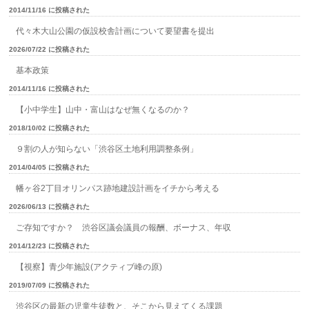
2014/11/16 に投稿された
代々木大山公園の仮設校舎計画について要望書を提出
2026/07/22 に投稿された
基本政策
2014/11/16 に投稿された
【小中学生】山中・富山はなぜ無くなるのか？
2018/10/02 に投稿された
９割の人が知らない「渋谷区土地利用調整条例」
2014/04/05 に投稿された
幡ヶ谷2丁目オリンパス跡地建設計画をイチから考える
2026/06/13 に投稿された
ご存知ですか？ 渋谷区議会議員の報酬、ボーナス、年収
2014/12/23 に投稿された
【視察】青少年施設(アクティブ峰の原)
2019/07/09 に投稿された
渋谷区の最新の児童生徒数と、そこから見えてくる課題