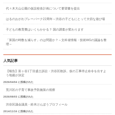
代々木大山公園の仮設校舎計画について要望書を提出
はるのおがわプレーパーク22周年～渋谷の子どもにとって大切な遊び場
子どもの教育費はいくらかかる？ 国の調査が変わります
「算国の時数を減らす」のは問題か？～文科省情報・技術WGの議論を整
理～
人気記事
【報告】富ヶ谷1丁目盛土訴訟・渋谷区敗訴。仮の工事停止命令を出すよ
う地裁が決定
2026/04/04 に投稿された
荒川区の子育て事故予防施策の視察
2026/08/03 に投稿された
渋谷区議会議員・鈴木けんぽうプロフィール
2014/11/16 に投稿された