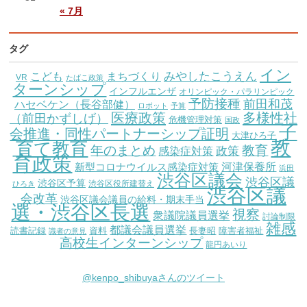
« 7月
タグ
イン
こども
みやしたこうえん
まちづくり
VR
たばこ政策
ターンシップ
インフルエンザ
オリンピック・パラリンピック
予防接種
前田和茂
ハセベケン（長谷部健）
ロボット
予算
医療政策
多様性社
（前田かずしげ）
危機管理対策
国政
子
会推進・同性パートナーシップ証明
大津ひろ子
教
育て教育
教育
年のまとめ
感染症対策
政策
育政策
新型コロナウイルス感染症対策
河津保養所
浜田
渋谷区議会
渋谷区議
渋谷区予算
渋谷区役所建替え
ひろき
渋谷区議
会改革
渋谷区議会議員の給料・期末手当
選・渋谷区長選
視察
衆議院議員選挙
討論制限
雑感
都議会議員選挙
読書記録
資料
長妻昭
障害者福祉
識者の意見
高校生インターンシップ
龍円あいり
@kenpo_shibuyaさんのツイート