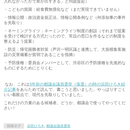
入れなかったかで差が出すぎる」と問題提起）
・こどもの貧困：給食費無償化など（まだ実現できていません）
・情報公開：政治資金規正法、情報公開条例など（舛添知事の事件
を先取り）
・ネーミングライツ：ネーミングライツ制度の創設（それまで提案
を受けて検討する方式だったので、常設の窓口を作るなどの制度を
整えるよう提案）
・防災：帰宅困難者対策（芦沢一明区議と連携して、大規模集客施
設の災害備蓄が貧弱であることを指摘）
・予防接種：委員会メンバーとして、渋谷区の予防接種を先進的な
ものにするためにとりくむ
なお、これは
3年前の都議会議員選挙（落選）の時の浜田ひろき紹
介記事
をあらためて読んで、書こうと思いました。やっぱりすごく
いい着眼点で、現代を先取りしていました。
これだけの力量のある候補者。どうか、都議会で使ってやってくだ
さい！
投稿タグ
浜田ひろき
,
都議会議員選挙