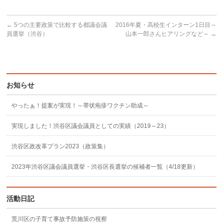
←
5つの主要政策で比較する都議会議
2016年夏・高校生インターン1日目～
員選挙（渋谷）
山本一郎さんヒアリングなど～
→
お知らせ
やったぁ！提案が実現！～帯状疱疹ワクチン助成～
実現しました！渋谷区議会議員としての実績（2019～23）
渋谷区政改革プラン2023（政策集）
2023年渋谷区議会議員選挙・渋谷区長選挙の候補者一覧（4/18更新）
活動日記
荒川区の子育て事故予防施策の視察