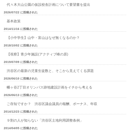
代々木大山公園の仮設校舎計画について要望書を提出
2026/07/22 に投稿された
基本政策
2014/11/16 に投稿された
【小中学生】山中・富山はなぜ無くなるのか？
2018/10/02 に投稿された
【視察】青少年施設(アクティブ峰の原)
2019/07/09 に投稿された
渋谷区の最新の児童生徒数と、そこから見えてくる課題
2026/06/10 に投稿された
幡ヶ谷2丁目オリンパス跡地建設計画をイチから考える
2026/06/13 に投稿された
ご存知ですか？ 渋谷区議会議員の報酬、ボーナス、年収
2014/12/23 に投稿された
９割の人が知らない「渋谷区土地利用調整条例」
2014/04/05 に投稿された