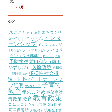
31
« 7月
タグ
こども
まちづくり
VR
たばこ政策
インタ
みやしたこうえん
ーンシップ
インフルエンザ
ハセベ
オリンピック・パラリンピック
ケン（長谷部健）
ロボット
予算
予防接種
前田和茂（前田
医療政策
かずしげ）
危機管
多様性社会推
理対策
国政
進・同性パートナーシッ
子育て
プ証明
大津ひろ子
教育
年のまとめ
感染症対
教育政策
教育
策
政策
新型コロナウイルス感染症対策
河津保養所
渋谷区予算
浜田ひろき