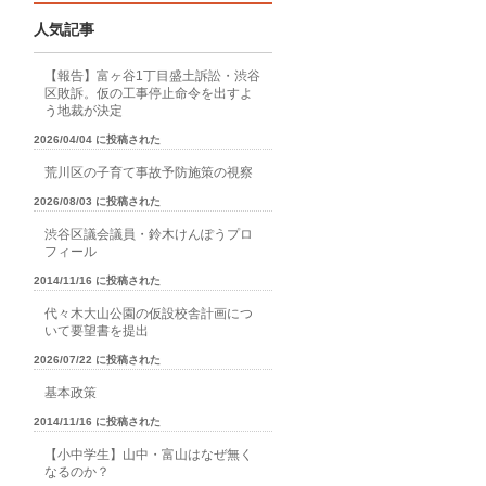
人気記事
【報告】富ヶ谷1丁目盛土訴訟・渋谷
区敗訴。仮の工事停止命令を出すよ
う地裁が決定
2026/04/04 に投稿された
荒川区の子育て事故予防施策の視察
2026/08/03 に投稿された
渋谷区議会議員・鈴木けんぽうプロ
フィール
2014/11/16 に投稿された
代々木大山公園の仮設校舎計画につ
いて要望書を提出
2026/07/22 に投稿された
基本政策
2014/11/16 に投稿された
【小中学生】山中・富山はなぜ無く
なるのか？