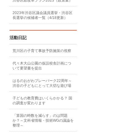
渋谷区政改革プラン2023（政策集）
2023年渋谷区議会議員選挙・渋谷区
長選挙の候補者一覧（4/18更新）
活動日記
荒川区の子育て事故予防施策の視察
代々木大山公園の仮設校舎計画につ
いて要望書を提出
はるのおがわプレーパーク22周年～
渋谷の子どもにとって大切な遊び場
子どもの教育費はいくらかかる？ 国
の調査が変わります
「算国の時数を減らす」のは問題
か？～文科省情報・技術WGの議論を
整理～