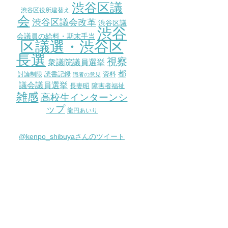
渋谷区議
渋谷区役所建替え
会
渋谷区議会改革
渋谷区議
渋谷
会議員の給料・期末手当
区議選・渋谷区
長選
視察
衆議院議員選挙
都
討論制限
読書記録
資料
識者の意見
議会議員選挙
長妻昭
障害者福祉
雑感
高校生インターンシ
ップ
龍円あいり
@kenpo_shibuyaさんのツイート