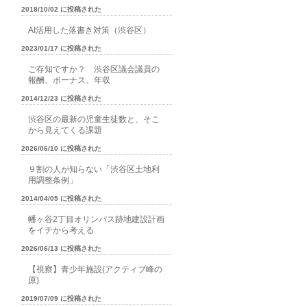
2018/10/02 に投稿された
AI活用した落書き対策（渋谷区）
2023/01/17 に投稿された
ご存知ですか？ 渋谷区議会議員の
報酬、ボーナス、年収
2014/12/23 に投稿された
渋谷区の最新の児童生徒数と、そこ
から見えてくる課題
2026/06/10 に投稿された
９割の人が知らない「渋谷区土地利
用調整条例」
2014/04/05 に投稿された
幡ヶ谷2丁目オリンパス跡地建設計画
をイチから考える
2026/06/13 に投稿された
【視察】青少年施設(アクティブ峰の
原)
2019/07/09 に投稿された