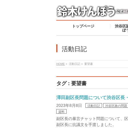
トップページ
渋谷区
ぽ
活動日記
HOME
»
活動日記 »
要望書
タグ : 要望書
澤田副区長問題について渋谷区長
2023年8月8日
活動日記
渋谷区政の問題
資料
副区長の暴言チャット問題について、
副区長に抗議文を手渡しました。