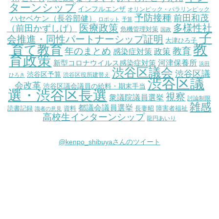
ターンシップ
インフルエンザ
オリンピック・パラリンピック
予防接種
前田和茂
ハセベケン（長谷部健）
ロボット
予算
医療政策
多様性社
（前田かずしげ）
危機管理対策
国政
子
会推進・同性パートナーシップ証明
大津ひろ子
教
育て教育
教育
年のまとめ
感染症対策
政策
育政策
新型コロナウイルス感染症対策
河津保養所
浜田
渋谷区議会
渋谷区議
渋谷区予算
渋谷区役所建替え
ひろき
渋谷区議
会改革
渋谷区議会議員の給料・期末手当
選・渋谷区長選
視察
衆議院議員選挙
討論制限
雑感
都議会議員選挙
読書記録
資料
長妻昭
障害者福祉
識者の意見
高校生インターンシップ
龍円あいり
@kenpo_shibuyaさんのツイート