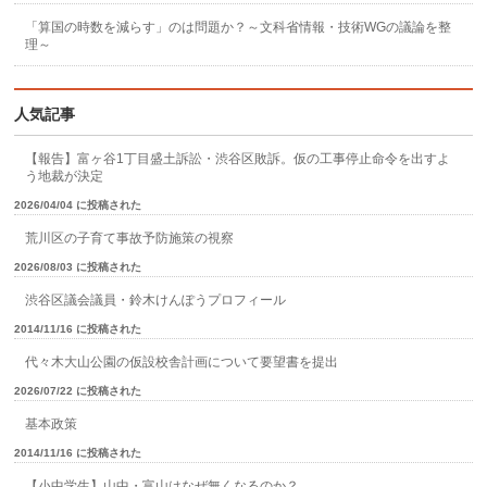
「算国の時数を減らす」のは問題か？～文科省情報・技術WGの議論を整
理～
人気記事
【報告】富ヶ谷1丁目盛土訴訟・渋谷区敗訴。仮の工事停止命令を出すよ
う地裁が決定
2026/04/04 に投稿された
荒川区の子育て事故予防施策の視察
2026/08/03 に投稿された
渋谷区議会議員・鈴木けんぽうプロフィール
2014/11/16 に投稿された
代々木大山公園の仮設校舎計画について要望書を提出
2026/07/22 に投稿された
基本政策
2014/11/16 に投稿された
【小中学生】山中・富山はなぜ無くなるのか？