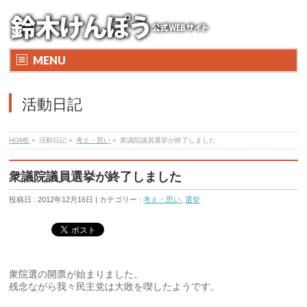
MENU
活動日記
HOME
»
活動日記 »
考え・思い
»
衆議院議員選挙が終了しました
衆議院議員選挙が終了しました
投稿日 : 2012年12月16日 | カテゴリー :
考え・思い
,
選挙
衆院選の開票が始まりました。
残念ながら我々民主党は大敗を喫したようです。