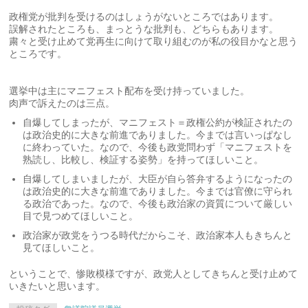
政権党が批判を受けるのはしょうがないところではあります。
誤解されたところも、まっとうな批判も、どちらもあります。
粛々と受け止めて党再生に向けて取り組むのが私の役目かなと思う
ところです。
選挙中は主にマニフェスト配布を受け持っていました。
肉声で訴えたのは三点。
自爆してしまったが、マニフェスト＝政権公約が検証されたの
は政治史的に大きな前進でありました。今までは言いっぱなし
に終わっていた。なので、今後も政党問わず「マニフェストを
熟読し、比較し、検証する姿勢」を持ってほしいこと。
自爆してしまいましたが、大臣が自ら答弁するようになったの
は政治史的に大きな前進でありました。今までは官僚に守られ
る政治であった。なので、今後も政治家の資質について厳しい
目で見つめてほしいこと。
政治家が政党をうつる時代だからこそ、政治家本人もきちんと
見てほしいこと。
ということで、惨敗模様ですが、政党人としてきちんと受け止めて
いきたいと思います。