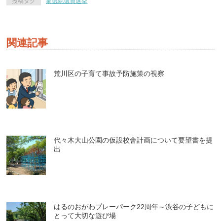
投稿タグ
衆議院議員選挙
関連記事
荒川区の子育て事故予防施策の視察
代々木大山公園の仮設校舎計画について要望書を提
出
はるのおがわプレーパーク22周年～渋谷の子どもに
とって大切な遊び場