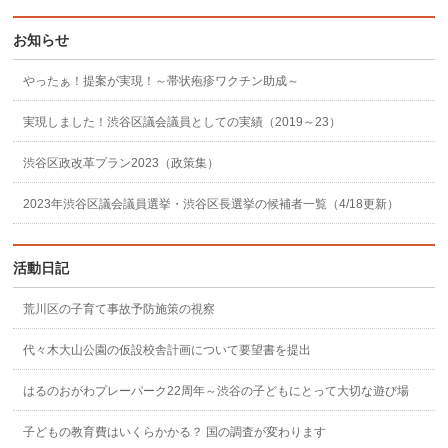
お知らせ
やったぁ！提案が実現！～帯状疱疹ワクチン助成～
実現しました！渋谷区議会議員としての実績（2019～23）
渋谷区政改革プラン2023（政策集）
2023年渋谷区議会議員選挙・渋谷区長選挙の候補者一覧（4/18更新）
活動日記
荒川区の子育て事故予防施策の視察
代々木大山公園の仮設校舎計画について要望書を提出
はるのおがわプレーパーク22周年～渋谷の子どもにとって大切な遊び場
子どもの教育費はいくらかかる？ 国の調査が変わります