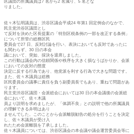
区議団の所属議員は7 名から2 名減り、5 名とな
りました。
佐々木弘明議員は、渋谷区議会平成24 年第1 回定例会のなかで、
民主党渋谷区議団とし
て反対を決めた区長提案の「特別区税条例の一部を改正する条例」
について所管の総務区民
委員会で27 日、反対討論を行い、表決においても反対であったに
も関わらず、30 日の本会
議において、突如、採決を退席しました。
この行動は議会内の信頼関係や秩序を大きく損なうばかりか、会派
においての反対の態度
決定に反する行為であり、他党派を利する行為で大きな問題です。
また、佐々木議員は総務
区民委員会の議事に責任を負う副委員長でもあり、重ねて問題があ
ります。
民主党渋谷区議団・会派総会においては30 日の本会議後の会派総
会において、佐々木議
員より説明を求めましたが、「体調不良」との説明で他の所属議員
の理解できる弁明はあり
ませんでした。このことから会派離脱勧告の処分を行うことを決定
し、佐々木議員が受け入
れたため会派離脱を了承しました。
佐々木議員については、渋谷区議会の本会議や議会運営委員会等に