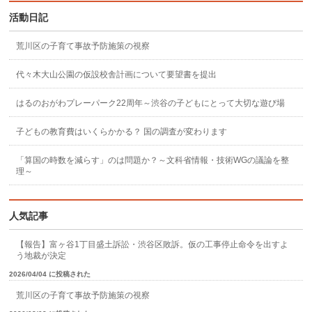
活動日記
荒川区の子育て事故予防施策の視察
代々木大山公園の仮設校舎計画について要望書を提出
はるのおがわプレーパーク22周年～渋谷の子どもにとって大切な遊び場
子どもの教育費はいくらかかる？ 国の調査が変わります
「算国の時数を減らす」のは問題か？～文科省情報・技術WGの議論を整
理～
人気記事
【報告】富ヶ谷1丁目盛土訴訟・渋谷区敗訴。仮の工事停止命令を出すよ
う地裁が決定
2026/04/04 に投稿された
荒川区の子育て事故予防施策の視察