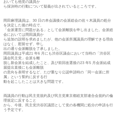
おいても他党の議員か
ら採決時の行動について疑義が出されているところです。
岡田麻理議員は、30 日の本会議後の会派総会の佐々木議員の処分
を決定した後の時点で、
「会派運営に問題がある」として会派離脱を申し出ました。会派総
会においては岡田議員か
ら追加の説明を求めましたが、他の会派所属議員の理解できる理由
はなく、慰留せず、申し
出の通り会派離脱を了承しました。
岡田議員は平成21 年6 月にも渋谷区議会において当時の「渋谷区
議会民主党」会派を離
脱し新会派を結成したこと、及び前回改選後の23 年5 月会派結成
届提出直後にも会派離脱
の意向を表明するなど、たび重なり公認申請時の「同一会派に所
属」という誓約に反する行
動を起こしたことは大きな問題です。
両議員の行動は民主党規約及び民主党東京都総支部連合会規約の倫
理規定に反すること
から、今後、民主党渋谷区議団として党の各機関に処分の申請を行
う予定です。