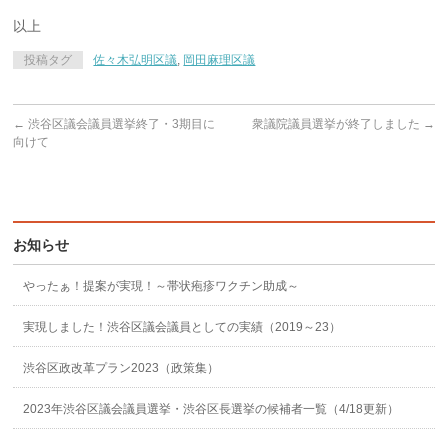
以上
投稿タグ
佐々木弘明区議
,
岡田麻理区議
←
渋谷区議会議員選挙終了・3期目に
衆議院議員選挙が終了しました
→
向けて
お知らせ
やったぁ！提案が実現！～帯状疱疹ワクチン助成～
実現しました！渋谷区議会議員としての実績（2019～23）
渋谷区政改革プラン2023（政策集）
2023年渋谷区議会議員選挙・渋谷区長選挙の候補者一覧（4/18更新）