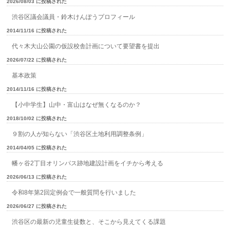
2026/08/03 に投稿された
渋谷区議会議員・鈴木けんぽうプロフィール
2014/11/16 に投稿された
代々木大山公園の仮設校舎計画について要望書を提出
2026/07/22 に投稿された
基本政策
2014/11/16 に投稿された
【小中学生】山中・富山はなぜ無くなるのか？
2018/10/02 に投稿された
９割の人が知らない「渋谷区土地利用調整条例」
2014/04/05 に投稿された
幡ヶ谷2丁目オリンパス跡地建設計画をイチから考える
2026/06/13 に投稿された
令和8年第2回定例会で一般質問を行いました
2026/06/27 に投稿された
渋谷区の最新の児童生徒数と、そこから見えてくる課題