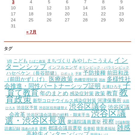
3
4
5
6
7
8
9
10
11
12
13
14
15
16
17
18
19
20
21
22
23
24
25
26
27
28
29
30
31
« 7月
タグ
イン
こども
みやしたこうえん
まちづくり
VR
たばこ政策
ターンシップ
インフルエンザ
オリンピック・パラリンピック
予防接種
前田和茂
ハセベケン（長谷部健）
ロボット
予算
医療政策
多様性社
（前田かずしげ）
危機管理対策
国政
子
会推進・同性パートナーシップ証明
大津ひろ子
教
育て教育
教育
年のまとめ
感染症対策
政策
育政策
新型コロナウイルス感染症対策
河津保養所
浜田
渋谷区議会
渋谷区議
渋谷区予算
渋谷区役所建替え
ひろき
渋谷区議
会改革
渋谷区議会議員の給料・期末手当
選・渋谷区長選
視察
衆議院議員選挙
討論制限
雑感
都議会議員選挙
読書記録
資料
長妻昭
障害者福祉
識者の意見
高校生インターンシップ
龍円あいり