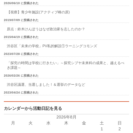
2026/06/10 に投稿された
【視察】青少年施設(アクティブ峰の原)
2019/07/09 に投稿された
原点：鈴木けんぽうはなぜ政治家を志したのか？
2015/04/19 に投稿された
渋谷区「未来の学校」PV私的解説①ラーニングコモンズ
2023/07/28 に投稿された
「探究の時間は学校に行きたい」～探究シブヤ未来科の成果と、越えるべ
き課題～
2026/02/26 に投稿された
渋谷区議選、当選しました！＆選挙のデータなど
2023/04/24 に投稿された
カレンダーから活動日記を見る
2026年8月
月
火
水
木
金
土
日
1
2