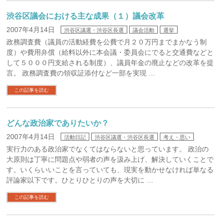
渋谷区議会における主な成果（１）議会改革
2007年4月14日
渋谷区議選・渋谷区長選
議会活動
選挙
政務調査費（議員の活動経費を公費で月２０万円までまかなう制
度）や費用弁償（給料以外に本会議・委員会にでると交通費などと
して５０００円支給される制度）、議員年金の廃止などの改革を提
言。 政務調査費の領収証添付など一部を実現 …
この記事を読む
どんな政治家でありたいか？
2007年4月14日
活動日記
渋谷区議選・渋谷区長選
考え・思い
実行力のある政治家でなくてはならないと思っています。 政治の
大原則は丁寧に問題点や弱者の声を汲み上げ、解決していくことで
す。いくらいいことを言っていても、現実を動かせなければ単なる
評論家以下です。ひとりひとりの声を大切に …
この記事を読む