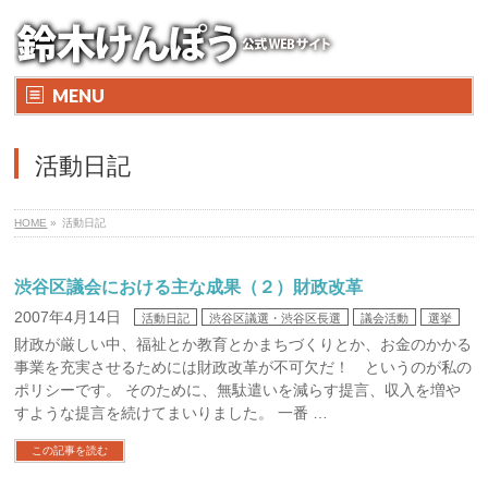
MENU
活動日記
HOME
»
活動日記
渋谷区議会における主な成果（２）財政改革
2007年4月14日
活動日記
渋谷区議選・渋谷区長選
議会活動
選挙
財政が厳しい中、福祉とか教育とかまちづくりとか、お金のかかる
事業を充実させるためには財政改革が不可欠だ！ というのが私の
ポリシーです。 そのために、無駄遣いを減らす提言、収入を増や
すような提言を続けてまいりました。 一番 …
この記事を読む