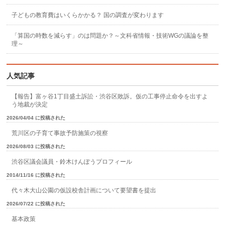
子どもの教育費はいくらかかる？ 国の調査が変わります
「算国の時数を減らす」のは問題か？～文科省情報・技術WGの議論を整
理～
人気記事
【報告】富ヶ谷1丁目盛土訴訟・渋谷区敗訴。仮の工事停止命令を出すよ
う地裁が決定
2026/04/04 に投稿された
荒川区の子育て事故予防施策の視察
2026/08/03 に投稿された
渋谷区議会議員・鈴木けんぽうプロフィール
2014/11/16 に投稿された
代々木大山公園の仮設校舎計画について要望書を提出
2026/07/22 に投稿された
基本政策