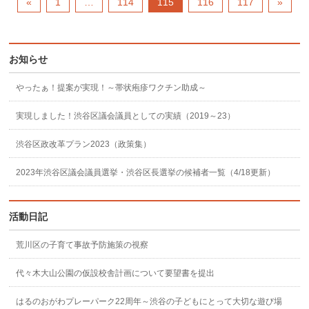
«
1
…
114
115
116
117
»
お知らせ
やったぁ！提案が実現！～帯状疱疹ワクチン助成～
実現しました！渋谷区議会議員としての実績（2019～23）
渋谷区政改革プラン2023（政策集）
2023年渋谷区議会議員選挙・渋谷区長選挙の候補者一覧（4/18更新）
活動日記
荒川区の子育て事故予防施策の視察
代々木大山公園の仮設校舎計画について要望書を提出
はるのおがわプレーパーク22周年～渋谷の子どもにとって大切な遊び場