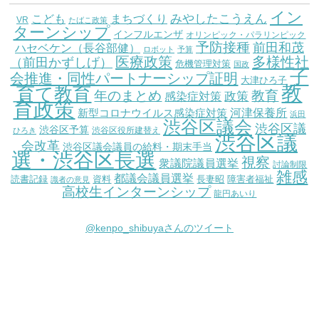
イン
こども
みやしたこうえん
まちづくり
VR
たばこ政策
ターンシップ
インフルエンザ
オリンピック・パラリンピック
予防接種
前田和茂
ハセベケン（長谷部健）
ロボット
予算
医療政策
多様性社
（前田かずしげ）
危機管理対策
国政
子
会推進・同性パートナーシップ証明
大津ひろ子
教
育て教育
教育
年のまとめ
感染症対策
政策
育政策
新型コロナウイルス感染症対策
河津保養所
浜田
渋谷区議会
渋谷区議
渋谷区予算
渋谷区役所建替え
ひろき
渋谷区議
会改革
渋谷区議会議員の給料・期末手当
選・渋谷区長選
視察
衆議院議員選挙
討論制限
雑感
都議会議員選挙
読書記録
資料
長妻昭
障害者福祉
識者の意見
高校生インターンシップ
龍円あいり
@kenpo_shibuyaさんのツイート