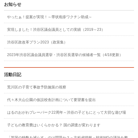
お知らせ
やったぁ！提案が実現！～帯状疱疹ワクチン助成～
実現しました！渋谷区議会議員としての実績（2019～23）
渋谷区政改革プラン2023（政策集）
2023年渋谷区議会議員選挙・渋谷区長選挙の候補者一覧（4/18更新）
活動日記
荒川区の子育て事故予防施策の視察
代々木大山公園の仮設校舎計画について要望書を提出
はるのおがわプレーパーク22周年～渋谷の子どもにとって大切な遊び場
子どもの教育費はいくらかかる？ 国の調査が変わります
「算国の時数を減らす」のは問題か？～文科省情報・技術WGの議論を整