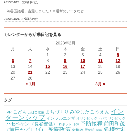
2019/04/20 に投稿された
渋谷区議選、当選しました！＆選挙のデータなど
2023/04/24 に投稿された
カレンダーから活動日記を見る
2023年2月
月
火
水
木
金
土
日
1
2
3
4
5
6
7
8
9
10
11
12
13
14
15
16
17
18
19
20
21
22
23
24
25
26
27
28
« 1月
3月 »
タグ
イン
こども
みやしたこうえん
まちづくり
VR
たばこ政策
ターンシップ
インフルエンザ
オリンピック・パラリンピック
予防接種
前田和茂
ハセベケン（長谷部健）
ロボット
予算
医療政策
多様性社
（前田かずしげ）
危機管理対策
国政