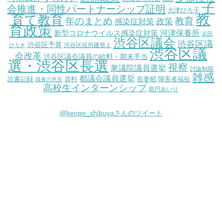
子
会推進・同性パートナーシップ証明
大津ひろ子
教
育て教育
教育
年のまとめ
感染症対策
政策
育政策
新型コロナウイルス感染症対策
河津保養所
浜田
渋谷区議会
渋谷区議
渋谷区予算
渋谷区役所建替え
ひろき
渋谷区議
会改革
渋谷区議会議員の給料・期末手当
選・渋谷区長選
視察
衆議院議員選挙
討論制限
雑感
都議会議員選挙
読書記録
資料
長妻昭
障害者福祉
識者の意見
高校生インターンシップ
龍円あいり
@kenpo_shibuyaさんのツイート