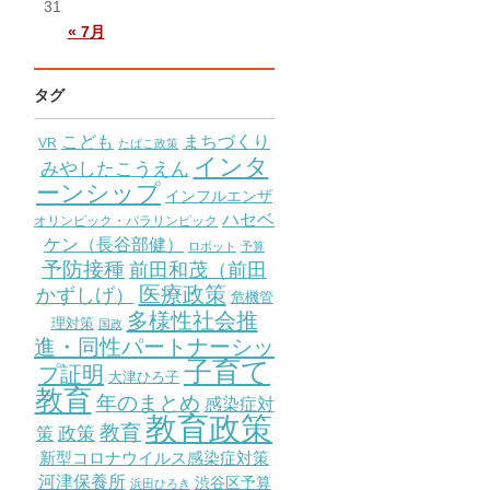
31
« 7月
タグ
こども
まちづくり
VR
たばこ政策
インタ
みやしたこうえん
ーンシップ
インフルエンザ
ハセベ
オリンピック・パラリンピック
ケン（長谷部健）
ロボット
予算
予防接種
前田和茂（前田
医療政策
かずしげ）
危機管
多様性社会推
理対策
国政
進・同性パートナーシッ
子育て
プ証明
大津ひろ子
教育
年のまとめ
感染症対
教育政策
教育
策
政策
新型コロナウイルス感染症対策
河津保養所
渋谷区予算
浜田ひろき