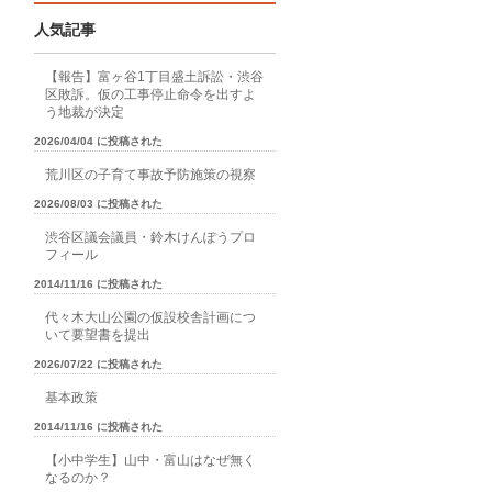
人気記事
【報告】富ヶ谷1丁目盛土訴訟・渋谷
区敗訴。仮の工事停止命令を出すよ
う地裁が決定
2026/04/04 に投稿された
荒川区の子育て事故予防施策の視察
2026/08/03 に投稿された
渋谷区議会議員・鈴木けんぽうプロ
フィール
2014/11/16 に投稿された
代々木大山公園の仮設校舎計画につ
いて要望書を提出
2026/07/22 に投稿された
基本政策
2014/11/16 に投稿された
【小中学生】山中・富山はなぜ無く
なるのか？