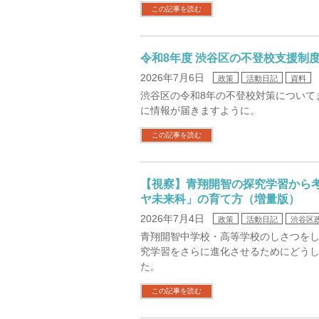
この記事を読む
令和8年度 渋谷区の不登校支援制
2026年7月6日
政策
活動日記
資料
渋谷区の令和8年の不登校対策について
に情報が届きますように。
この記事を読む
【視察】青翔開智の探究学習から
ヤ未来科」の育て方（増量版）
2026年7月4日
政策
活動日記
渋谷区
青翔開智中学校・高等学校のしさつを
究学習をさらに進化させるためにどう
た。
この記事を読む