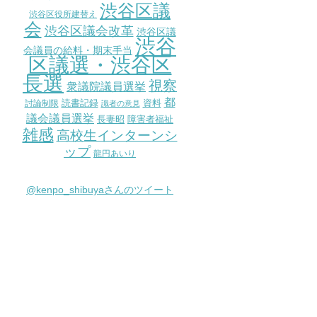
渋谷区議
渋谷区役所建替え
会
渋谷区議会改革
渋谷区議
渋谷
会議員の給料・期末手当
区議選・渋谷区
長選
視察
衆議院議員選挙
都
討論制限
読書記録
資料
識者の意見
議会議員選挙
長妻昭
障害者福祉
雑感
高校生インターンシ
ップ
龍円あいり
@kenpo_shibuyaさんのツイート