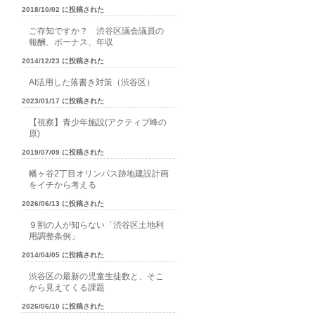
2018/10/02 に投稿された
ご存知ですか？ 渋谷区議会議員の
報酬、ボーナス、年収
2014/12/23 に投稿された
AI活用した落書き対策（渋谷区）
2023/01/17 に投稿された
【視察】青少年施設(アクティブ峰の
原)
2019/07/09 に投稿された
幡ヶ谷2丁目オリンパス跡地建設計画
をイチから考える
2026/06/13 に投稿された
９割の人が知らない「渋谷区土地利
用調整条例」
2014/04/05 に投稿された
渋谷区の最新の児童生徒数と、そこ
から見えてくる課題
2026/06/10 に投稿された