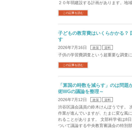
２０年弱建設する計画があります。地域
この記事を読む
子どもの教育費はいくらかかる？ 
す
2026年7月16日
政策
資料
子供の学習費調査という超重要な調査
この記事を読む
「算国の時数を減らす」のは問題
術WGの議論を整理～
2026年7月12日
政策
資料
渋谷区議会議員の鈴木けんぽうです。 
作業が進んでいますが、たまに変な風
れることがあります。 文部科学省は8
ついて議論する中央教育審議会の特別部