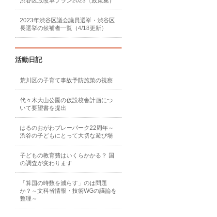
渋谷区政改革プラン2023（政策集）
2023年渋谷区議会議員選挙・渋谷区
長選挙の候補者一覧（4/18更新）
活動日記
荒川区の子育て事故予防施策の視察
代々木大山公園の仮設校舎計画につ
いて要望書を提出
はるのおがわプレーパーク22周年～
渋谷の子どもにとって大切な遊び場
子どもの教育費はいくらかかる？ 国
の調査が変わります
「算国の時数を減らす」のは問題
か？～文科省情報・技術WGの議論を
整理～