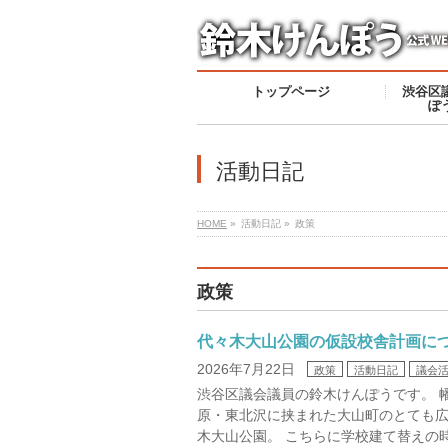
トップページ
渋谷区
ぽ
活動日記
HOME
»
活動日記 »
政策
政策
代々木大山公園の仮設校舎計画に
2026年7月22日
政策
活動日記
議会
渋谷区議会議員の鈴木けんぽうです。 
原・東北沢に挟まれた大山町のとても
木大山公園。 こちらに学校建て替えの