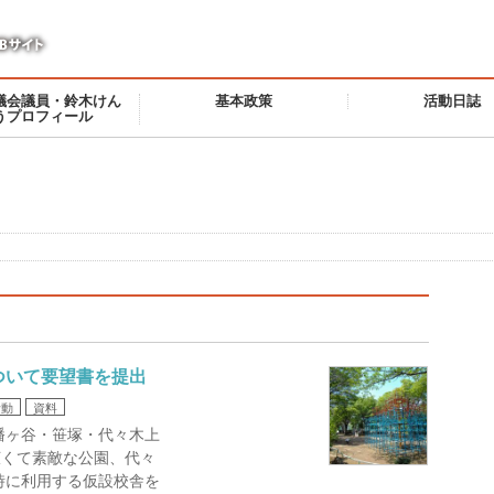
議会議員・鈴木けん
基本政策
活動日誌
うプロフィール
ついて要望書を提出
活動
資料
幡ヶ谷・笹塚・代々木上
広くて素敵な公園、代々
時に利用する仮設校舎を