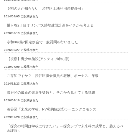
９割の人が知らない「渋谷区土地利用調整条例」
2014/04/05 に投稿された
幡ヶ谷2丁目オリンパス跡地建設計画をイチから考える
2026/06/13 に投稿された
令和8年第2回定例会で一般質問を行いました
2026/06/27 に投稿された
【視察】青少年施設(アクティブ峰の原)
2019/07/09 に投稿された
ご存知ですか？ 渋谷区議会議員の報酬、ボーナス、年収
2014/12/23 に投稿された
渋谷区の最新の児童生徒数と、そこから見えてくる課題
2026/06/10 に投稿された
渋谷区「未来の学校」PV私的解説①ラーニングコモンズ
2023/07/28 に投稿された
「探究の時間は学校に行きたい」～探究シブヤ未来科の成果と、越えるべ
き課題～