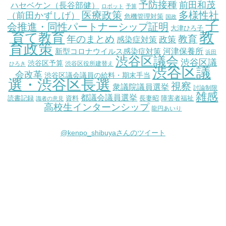
予防接種
前田和茂
ハセベケン（長谷部健）
ロボット
予算
医療政策
多様性社
（前田かずしげ）
危機管理対策
国政
子
会推進・同性パートナーシップ証明
大津ひろ子
教
育て教育
教育
年のまとめ
感染症対策
政策
育政策
新型コロナウイルス感染症対策
河津保養所
浜田
渋谷区議会
渋谷区議
渋谷区予算
渋谷区役所建替え
ひろき
渋谷区議
会改革
渋谷区議会議員の給料・期末手当
選・渋谷区長選
視察
衆議院議員選挙
討論制限
雑感
都議会議員選挙
読書記録
資料
長妻昭
障害者福祉
識者の意見
高校生インターンシップ
龍円あいり
@kenpo_shibuyaさんのツイート