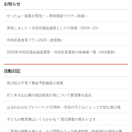
お知らせ
やったぁ！提案が実現！～帯状疱疹ワクチン助成～
実現しました！渋谷区議会議員としての実績（2019～23）
渋谷区政改革プラン2023（政策集）
2023年渋谷区議会議員選挙・渋谷区長選挙の候補者一覧（4/18更新）
活動日記
荒川区の子育て事故予防施策の視察
代々木大山公園の仮設校舎計画について要望書を提出
はるのおがわプレーパーク22周年～渋谷の子どもにとって大切な遊び場
子どもの教育費はいくらかかる？ 国の調査が変わります
「算国の時数を減らす」のは問題か？～文科省情報・技術WGの議論を整