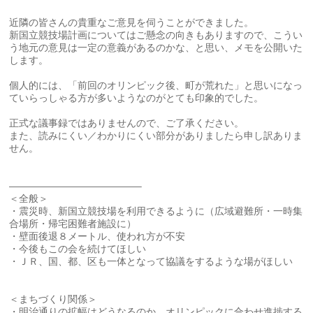
近隣の皆さんの貴重なご意見を伺うことができました。
新国立競技場計画についてはご懸念の向きもありますので、こうい
う地元の意見は一定の意義があるのかな、と思い、メモを公開いた
します。
個人的には、「前回のオリンピック後、町が荒れた」と思いになっ
ていらっしゃる方が多いようなのがとても印象的でした。
正式な議事録ではありませんので、ご了承ください。
また、読みにくい／わかりにくい部分がありましたら申し訳ありま
せん。
—————————————–
＜全般＞
・震災時、新国立競技場を利用できるように（広域避難所・一時集
合場所・帰宅困難者施設に）
・壁面後退８メートル、使われ方が不安
・今後もこの会を続けてほしい
・ＪＲ、国、都、区も一体となって協議をするような場がほしい
＜まちづくり関係＞
・明治通りの拡幅はどうなるのか。オリンピックに合わせ進捗する