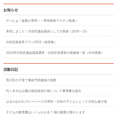
お知らせ
やったぁ！提案が実現！～帯状疱疹ワクチン助成～
実現しました！渋谷区議会議員としての実績（2019～23）
渋谷区政改革プラン2023（政策集）
2023年渋谷区議会議員選挙・渋谷区長選挙の候補者一覧（4/18更新）
活動日記
荒川区の子育て事故予防施策の視察
代々木大山公園の仮設校舎計画について要望書を提出
はるのおがわプレーパーク22周年～渋谷の子どもにとって大切な遊び場
子どもの教育費はいくらかかる？ 国の調査が変わります