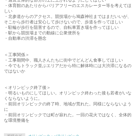
・適宜立体的な部分の上に上がれるようにしてほしい
・体育館のあたりからバリアフリーのエスカレーター等を考えてほ
しい
・北参道からのアクセス。競技場から鳩森神社まではまだいいが、
そこから歩行者は安心して歩けないので、歩道を作ってほしい
・駐輪が歩行を阻害するので、自転車置き場を作ってほしい
・駅から競技場までの動線に公衆便所を
・自動車の渋滞を懸念
＜工事関係＞
・工事期間中、職人さんたちに街中でどんどん食事してほしい
・今でもトラック並ぶエリアだから特に解体時には大渋滞になるの
ではないか
＜オリンピック終了後＞
・明るいものにしてほしい。オリンピック終わった後も若者がいな
くならないように。
・前回オリンピックの終了時、地域が荒れた。同様にならないよう
に
・前回オリンピックでは町が寂れた。一回の花火ではなく、全体的
な環境整備を