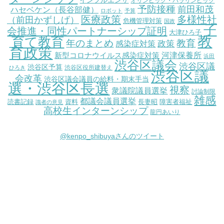
インフルエンザ
オリンピック・パラリンピック
予防接種
前田和茂
ハセベケン（長谷部健）
ロボット
予算
医療政策
多様性社
（前田かずしげ）
危機管理対策
国政
子
会推進・同性パートナーシップ証明
大津ひろ子
教
育て教育
教育
年のまとめ
感染症対策
政策
育政策
新型コロナウイルス感染症対策
河津保養所
浜田
渋谷区議会
渋谷区議
渋谷区予算
渋谷区役所建替え
ひろき
渋谷区議
会改革
渋谷区議会議員の給料・期末手当
選・渋谷区長選
視察
衆議院議員選挙
討論制限
雑感
都議会議員選挙
読書記録
資料
長妻昭
障害者福祉
識者の意見
高校生インターンシップ
龍円あいり
@kenpo_shibuyaさんのツイート