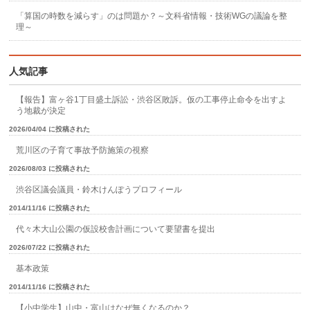
「算国の時数を減らす」のは問題か？～文科省情報・技術WGの議論を整
理～
人気記事
【報告】富ヶ谷1丁目盛土訴訟・渋谷区敗訴。仮の工事停止命令を出すよ
う地裁が決定
2026/04/04 に投稿された
荒川区の子育て事故予防施策の視察
2026/08/03 に投稿された
渋谷区議会議員・鈴木けんぽうプロフィール
2014/11/16 に投稿された
代々木大山公園の仮設校舎計画について要望書を提出
2026/07/22 に投稿された
基本政策
2014/11/16 に投稿された
【小中学生】山中・富山はなぜ無くなるのか？