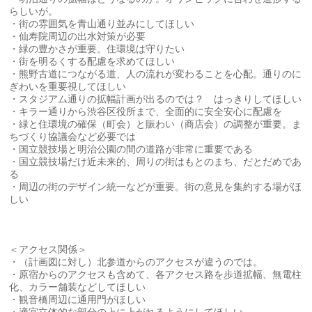
らしいが。
・街の雰囲気を青山通り並みにしてほしい
・仙寿院周辺の出水対策が必要
・緑の豊かさが重要。住環境は守りたい
・街を明るくする配慮を求めてほしい
・熊野古道につながる道、人の流れが変わることを心配。通りのに
ぎわいを重要視してほしい
・スタジアム通りの拡幅計画が出るのでは？ はっきりしてほしい
・キラー通りから渋谷区役所まで、全面的に安全安心に配慮を
・緑と住環境の確保（町会）と賑わい（商店会）の調整が重要。ま
ちづくり協議会など必要では
・国立競技場と明治公園の間の道路が非常に重要である
・国立競技場だけ近未来的、周りの街はもとのまち、だとだめであ
る
・周辺の街のデザイン統一などが重要。街の意見を集約する場がほ
しい
＜アクセス関係＞
・（計画図に対し）北参道からのアクセスが違うのでは。
・原宿からのアクセスも含めて、各アクセス路を歩道拡幅、無電柱
化、カラー舗装などしてほしい
・観音橋周辺に通用門がほしい