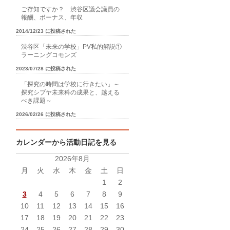
ご存知ですか？ 渋谷区議会議員の
報酬、ボーナス、年収
2014/12/23 に投稿された
渋谷区「未来の学校」PV私的解説①
ラーニングコモンズ
2023/07/28 に投稿された
「探究の時間は学校に行きたい」～
探究シブヤ未来科の成果と、越える
べき課題～
2026/02/26 に投稿された
カレンダーから活動日記を見る
2026年8月
月
火
水
木
金
土
日
1
2
3
4
5
6
7
8
9
10
11
12
13
14
15
16
17
18
19
20
21
22
23
24
25
26
27
28
29
30