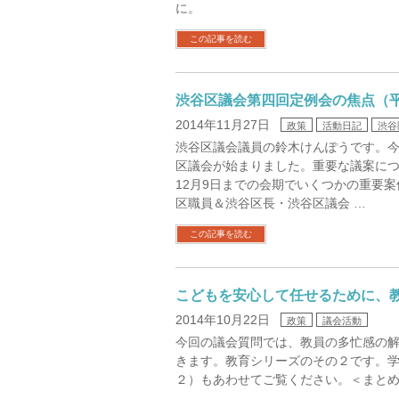
に。
この記事を読む
渋谷区議会第四回定例会の焦点（平
2014年11月27日
政策
活動日記
渋谷
渋谷区議会議員の鈴木けんぽうです。今日
区議会が始まりました。重要な議案に
12月9日までの会期でいくつかの重要案
区職員＆渋谷区長・渋谷区議会 …
この記事を読む
こどもを安心して任せるために、
2014年10月22日
政策
議会活動
今回の議会質問では、教員の多忙感の
きます。教育シリーズのその２です。
２）もあわせてご覧ください。＜まとめ