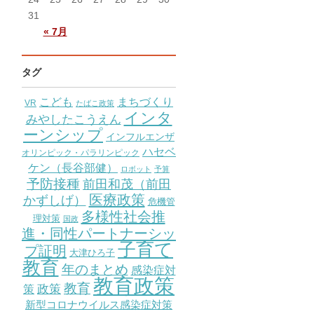
31
« 7月
タグ
こども
まちづくり
VR
たばこ政策
インタ
みやしたこうえん
ーンシップ
インフルエンザ
ハセベ
オリンピック・パラリンピック
ケン（長谷部健）
ロボット
予算
予防接種
前田和茂（前田
医療政策
かずしげ）
危機管
多様性社会推
理対策
国政
進・同性パートナーシッ
子育て
プ証明
大津ひろ子
教育
年のまとめ
感染症対
教育政策
教育
策
政策
新型コロナウイルス感染症対策