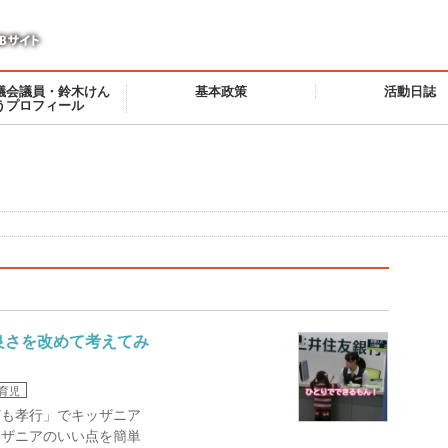
議会議員・鈴木けん
基本政策
活動日誌
うプロフィール
良さを改めて考えてみ
育児
ども孝行」でキッザニア
ッザニアのいい点を簡単