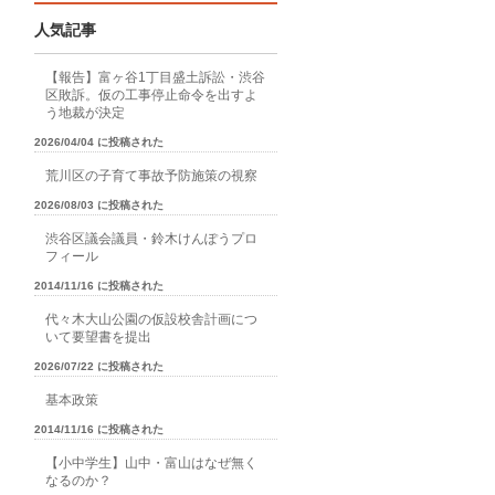
人気記事
【報告】富ヶ谷1丁目盛土訴訟・渋谷
区敗訴。仮の工事停止命令を出すよ
う地裁が決定
2026/04/04 に投稿された
荒川区の子育て事故予防施策の視察
2026/08/03 に投稿された
渋谷区議会議員・鈴木けんぽうプロ
フィール
2014/11/16 に投稿された
代々木大山公園の仮設校舎計画につ
いて要望書を提出
2026/07/22 に投稿された
基本政策
2014/11/16 に投稿された
【小中学生】山中・富山はなぜ無く
なるのか？