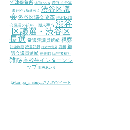
河津保養所
渋谷区予算
浜田ひろき
渋谷区議
渋谷区役所建替え
会
渋谷区議会改革
渋谷区議
渋谷
会議員の給料・期末手当
区議選・渋谷区
長選
視察
衆議院議員選挙
都
討論制限
読書記録
資料
識者の意見
議会議員選挙
長妻昭
障害者福祉
雑感
高校生インターンシ
ップ
龍円あいり
@kenpo_shibuyaさんのツイート