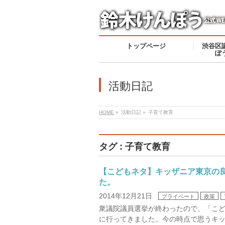
トップページ
渋谷区
ぽ
活動日記
HOME
»
活動日記 »
子育て教育
タグ : 子育て教育
【こどもネタ】キッザニア東京の
た。
2014年12月21日
プライベート
政策
衆議院議員選挙が終わったので、「こ
に行ってきました。今の時点で思うキ