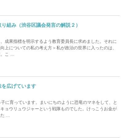
取り組み（渋谷区議会発言の解説２）
て、成果指標を明示するよう教育委員長に求めました。それに
力向上についての私の考え方＞私が政治の世界に入ったのは、
。こ …
味を広げています
っ子に育っています。まいにちのように恐竜のマネをして、と
はキョウリュウジャーという戦隊ものでした。けっこうお金が
た …