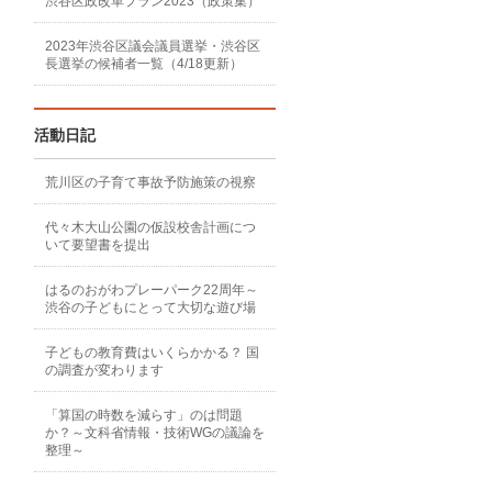
渋谷区政改革プラン2023（政策集）
2023年渋谷区議会議員選挙・渋谷区
長選挙の候補者一覧（4/18更新）
活動日記
荒川区の子育て事故予防施策の視察
代々木大山公園の仮設校舎計画につ
いて要望書を提出
はるのおがわプレーパーク22周年～
渋谷の子どもにとって大切な遊び場
子どもの教育費はいくらかかる？ 国
の調査が変わります
「算国の時数を減らす」のは問題
か？～文科省情報・技術WGの議論を
整理～