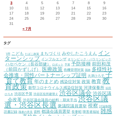
3
4
5
6
7
8
9
10
11
12
13
14
15
16
17
18
19
20
21
22
23
24
25
26
27
28
29
30
31
« 7月
タグ
イン
こども
みやしたこうえん
まちづくり
VR
たばこ政策
ターンシップ
インフルエンザ
オリンピック・パラリンピック
予防接種
前田和茂
ハセベケン（長谷部健）
ロボット
予算
医療政策
多様性社
（前田かずしげ）
危機管理対策
国政
子
会推進・同性パートナーシップ証明
大津ひろ子
教
育て教育
教育
年のまとめ
感染症対策
政策
育政策
新型コロナウイルス感染症対策
河津保養所
浜田
渋谷区議会
渋谷区議
渋谷区予算
渋谷区役所建替え
ひろき
渋谷区議
会改革
渋谷区議会議員の給料・期末手当
選・渋谷区長選
視察
衆議院議員選挙
討論制限
雑感
都議会議員選挙
読書記録
資料
長妻昭
障害者福祉
識者の意見