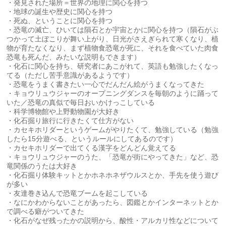
・発見された場所＝世界の地理に関心を持つ
・地球の誕生や歴史に関心を持つ
・死ぬ、ということに関心を持つ
・恐竜の滅亡、ひいては隕石とか宇宙とかに関心を持つ（隕石がぶ
つかって土ぼこりが舞い上がり、日光がさえぎられて寒くなり、植
物が育たなくなり、まず植物食恐竜が死に、それを食べていた肉食
恐竜も死んだ、みたいな説明もできます）
・化石に関心を持ち、研究者にあこがれて、英語も勉強したくなっ
てる（ただし苦手意識があるようです）
・恐竜をうまく書きたい一心でだんだん絵がうまくなってきた
・キョウリュウジャーのオープニングダンスを毎朝のように踊って
いた／恐竜の真似で毎日おいかけっこしている
・科学博物館や上野動物園が大好き
・化石掘り旅行に行きたくて仕方がない
・カセキホリダーというゲームがやりたくて、勉強している（勉強
したら15分遊べる、というルールにしてあるのです）
・カセキホリダーで出てくる漢字をどんどん覚えてる
・キョウリュウジャーのうた、「恐竜が街にやってきた」など、恐
竜関係のうたは大好き
・化石掘り体験キットとかホネホネザウルスとか、手先を使う遊び
が多い
・友達巻き込んで恐竜ブームを起こしている
・なにかわからないことがあったら、図鑑とかインターネットとか
で調べる癖がついてきた
・化石がなぜ残ったかの説明から、酸性・アルカリ性などについて