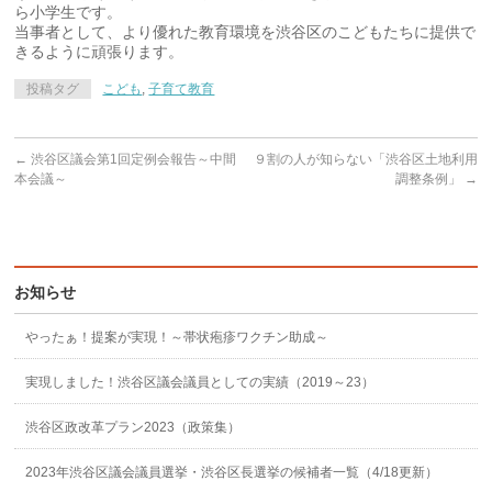
ら小学生です。
当事者として、より優れた教育環境を渋谷区のこどもたちに提供で
きるように頑張ります。
投稿タグ
こども
,
子育て教育
←
渋谷区議会第1回定例会報告～中間
９割の人が知らない「渋谷区土地利用
本会議～
調整条例」
→
お知らせ
やったぁ！提案が実現！～帯状疱疹ワクチン助成～
実現しました！渋谷区議会議員としての実績（2019～23）
渋谷区政改革プラン2023（政策集）
2023年渋谷区議会議員選挙・渋谷区長選挙の候補者一覧（4/18更新）