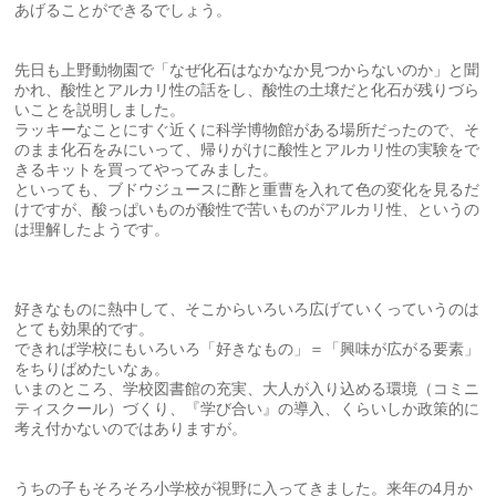
あげることができるでしょう。
先日も上野動物園で「なぜ化石はなかなか見つからないのか」と聞
かれ、酸性とアルカリ性の話をし、酸性の土壌だと化石が残りづら
いことを説明しました。
ラッキーなことにすぐ近くに科学博物館がある場所だったので、そ
のまま化石をみにいって、帰りがけに酸性とアルカリ性の実験をで
きるキットを買ってやってみました。
といっても、ブドウジュースに酢と重曹を入れて色の変化を見るだ
けですが、酸っぱいものが酸性で苦いものがアルカリ性、というの
は理解したようです。
好きなものに熱中して、そこからいろいろ広げていくっていうのは
とても効果的です。
できれば学校にもいろいろ「好きなもの」＝「興味が広がる要素」
をちりばめたいなぁ。
いまのところ、学校図書館の充実、大人が入り込める環境（コミニ
ティスクール）づくり、『学び合い』の導入、くらいしか政策的に
考え付かないのではありますが。
うちの子もそろそろ小学校が視野に入ってきました。来年の4月か