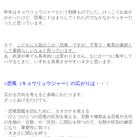
昨年はキョウリュウジャーという戦隊ものでした。けっこうお金が
かかったけど、恐竜にドはまりしてくれたのでなかなかラッキーだ
ったと思っています。
さて、
こどもに人気のこの「恐竜」ですが、子育て・教育の素材と
して素晴らしいなぁと思っています。
あ、鉄道や車でも基本的には変わりません。なにか一つに集中して
ハマるときに、いずれも発展させやすいネタと思います。
○恐竜（キョウリュウジャー）の広がりは・・・
広がる方向を考えると多岐にわたります。
ざっとあげるだけでも、
・恐竜図鑑を読むために、カタカナを覚える
・ひとつひとつの恐竜の区別を覚える。百数十種類ある恐竜や古代
の生物の「分類」や「区別」に関心を持つので、分類や区別の練習
になり、重要性に気づく
・大きさに関心を持つ