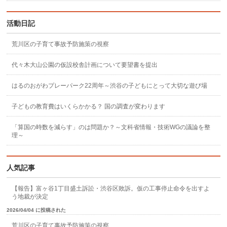
活動日記
荒川区の子育て事故予防施策の視察
代々木大山公園の仮設校舎計画について要望書を提出
はるのおがわプレーパーク22周年～渋谷の子どもにとって大切な遊び場
子どもの教育費はいくらかかる？ 国の調査が変わります
「算国の時数を減らす」のは問題か？～文科省情報・技術WGの議論を整
理～
人気記事
【報告】富ヶ谷1丁目盛土訴訟・渋谷区敗訴。仮の工事停止命令を出すよ
う地裁が決定
2026/04/04 に投稿された
荒川区の子育て事故予防施策の視察