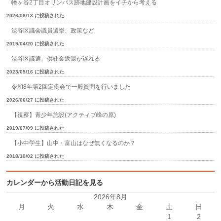
幡ヶ谷2丁目オリンパス跡地建設計画をイチから考える
2026/06/13 に投稿された
渋谷区議会議員選挙、政策など
2019/04/20 に投稿された
渋谷区議選、供託金返還が遅れる
2023/05/16 に投稿された
令和8年第2回定例会で一般質問を行いました
2026/06/27 に投稿された
【視察】青少年施設(アクティブ峰の原)
2019/07/09 に投稿された
【小中学生】山中・富山はなぜ無くなるのか？
2018/10/02 に投稿された
カレンダーから活動日記を見る
2026年8月
月
火
水
木
金
土
日
1
2