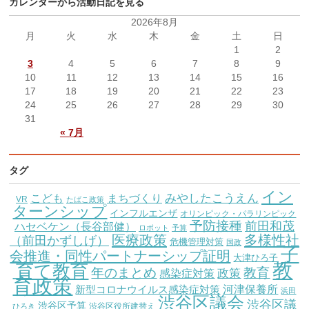
カレンダーから活動日記を見る
2026年8月
月
火
水
木
金
土
日
1
2
3
4
5
6
7
8
9
10
11
12
13
14
15
16
17
18
19
20
21
22
23
24
25
26
27
28
29
30
31
« 7月
タグ
イン
こども
みやしたこうえん
まちづくり
VR
たばこ政策
ターンシップ
インフルエンザ
オリンピック・パラリンピック
予防接種
前田和茂
ハセベケン（長谷部健）
ロボット
予算
医療政策
多様性社
（前田かずしげ）
危機管理対策
国政
子
会推進・同性パートナーシップ証明
大津ひろ子
教
育て教育
教育
年のまとめ
感染症対策
政策
育政策
新型コロナウイルス感染症対策
河津保養所
浜田
渋谷区議会
渋谷区議
渋谷区予算
渋谷区役所建替え
ひろき