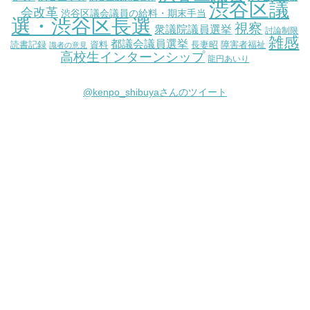
渋谷区議
会改革
渋谷区議会議員の給料・期末手当
選・渋谷区長選
視察
衆議院議員選挙
討論制限
雑感
都議会議員選挙
読書記録
資料
長妻昭
障害者福祉
識者の意見
高校生インターンシップ
龍円あいり
@kenpo_shibuyaさんのツイート