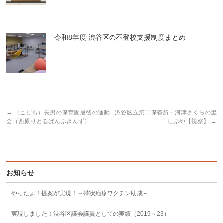
令和8年度 渋谷区の不登校支援制度まとめ
←
（こども）長男の保育園最後の運動
渋谷区立第二保養所・河津さくらの里
会（西原りとるぱんぷきんず）
しぶや【視察】
→
お知らせ
やったぁ！提案が実現！～帯状疱疹ワクチン助成～
実現しました！渋谷区議会議員としての実績（2019～23）