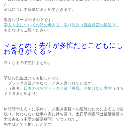
た。
それについて簡単にまとめておきます。
教育シリーズのその２です。
学力向上についての私の考え方・取り組み（議会発言の解説２）
もあわせてご覧ください。
＜まとめ：先生が多忙だとこどもにし
わ寄せがくる＞
長くなるので先にまとめ。
学校の先生はとても忙しいです。
「ブラック企業とおなじ」とさえ言われています。
→（参考）
日本の公的ブラック企業『教職』の情けない実態
（ＮＡ
ＶＥＲまとめより）
休憩時間もろくに取れず、共働き家庭への連絡のためによるまで居
残り、終わらない仕事を家に持ち帰り、土日早朝夜間は部活練習＆
大会参加（中学の部活顧問）でつぶれて…
先生はとても忙しいんです。