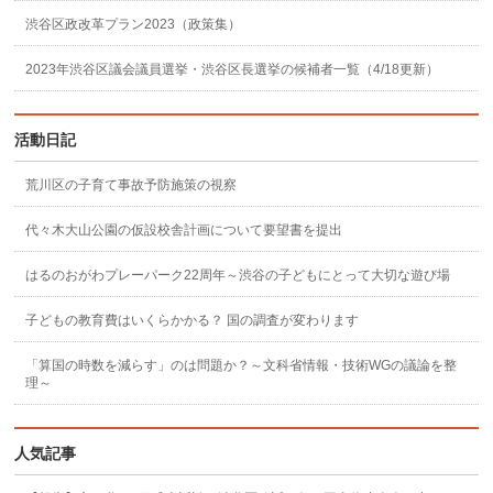
渋谷区政改革プラン2023（政策集）
2023年渋谷区議会議員選挙・渋谷区長選挙の候補者一覧（4/18更新）
活動日記
荒川区の子育て事故予防施策の視察
代々木大山公園の仮設校舎計画について要望書を提出
はるのおがわプレーパーク22周年～渋谷の子どもにとって大切な遊び場
子どもの教育費はいくらかかる？ 国の調査が変わります
「算国の時数を減らす」のは問題か？～文科省情報・技術WGの議論を整
理～
人気記事