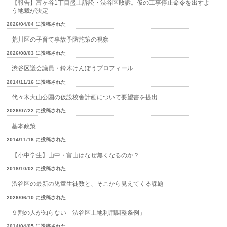
【報告】富ヶ谷1丁目盛土訴訟・渋谷区敗訴。仮の工事停止命令を出すよ
う地裁が決定
2026/04/04 に投稿された
荒川区の子育て事故予防施策の視察
2026/08/03 に投稿された
渋谷区議会議員・鈴木けんぽうプロフィール
2014/11/16 に投稿された
代々木大山公園の仮設校舎計画について要望書を提出
2026/07/22 に投稿された
基本政策
2014/11/16 に投稿された
【小中学生】山中・富山はなぜ無くなるのか？
2018/10/02 に投稿された
渋谷区の最新の児童生徒数と、そこから見えてくる課題
2026/06/10 に投稿された
９割の人が知らない「渋谷区土地利用調整条例」
2014/04/05 に投稿された