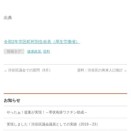
出典
令和2年市区町村別生命表（厚生労働省）
投稿タグ
健康政策
,
資料
←
渋谷区議会での質問（9月）
資料：渋谷区の将来人口推計
→
お知らせ
やったぁ！提案が実現！～帯状疱疹ワクチン助成～
実現しました！渋谷区議会議員としての実績（2019～23）