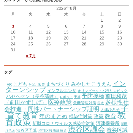
2026年8月
月
火
水
木
金
土
日
1
2
3
4
5
6
7
8
9
10
11
12
13
14
15
16
17
18
19
20
21
22
23
24
25
26
27
28
29
30
31
« 7月
タグ
イン
こども
みやしたこうえん
まちづくり
VR
たばこ政策
ターンシップ
インフルエンザ
オリンピック・パラリンピック
予防接種
前田和茂
ハセベケン（長谷部健）
ロボット
予算
医療政策
多様性社
（前田かずしげ）
危機管理対策
国政
子
会推進・同性パートナーシップ証明
大津ひろ子
教
育て教育
教育
年のまとめ
感染症対策
政策
育政策
新型コロナウイルス感染症対策
河津保養所
浜田
渋谷区議会
渋谷区議
渋谷区予算
渋谷区役所建替え
ひろき