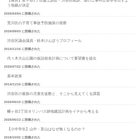
【報告】富ヶ谷1丁目盛土訴訟・渋谷区敗訴。仮の工事停止命令を出すよ
う地裁が決定
2026/04/04 に投稿された
荒川区の子育て事故予防施策の視察
2026/08/03 に投稿された
渋谷区議会議員・鈴木けんぽうプロフィール
2014/11/16 に投稿された
代々木大山公園の仮設校舎計画について要望書を提出
2026/07/22 に投稿された
基本政策
2014/11/16 に投稿された
渋谷区の最新の児童生徒数と、そこから見えてくる課題
2026/06/10 に投稿された
幡ヶ谷2丁目オリンパス跡地建設計画をイチから考える
2026/06/13 に投稿された
【小中学生】山中・富山はなぜ無くなるのか？
2018/10/02 に投稿された