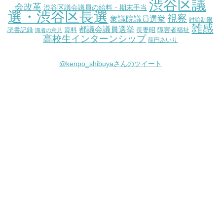
渋谷区議
会改革
渋谷区議会議員の給料・期末手当
選・渋谷区長選
視察
衆議院議員選挙
討論制限
雑感
都議会議員選挙
読書記録
資料
長妻昭
障害者福祉
識者の意見
高校生インターンシップ
龍円あいり
@kenpo_shibuyaさんのツイート