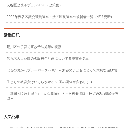
渋谷区政改革プラン2023（政策集）
2023年渋谷区議会議員選挙・渋谷区長選挙の候補者一覧（4/18更新）
活動日記
荒川区の子育て事故予防施策の視察
代々木大山公園の仮設校舎計画について要望書を提出
はるのおがわプレーパーク22周年～渋谷の子どもにとって大切な遊び場
子どもの教育費はいくらかかる？ 国の調査が変わります
「算国の時数を減らす」のは問題か？～文科省情報・技術WGの議論を整
理～
人気記事