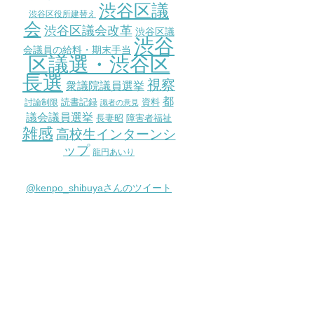
渋谷区議
渋谷区役所建替え
会
渋谷区議会改革
渋谷区議
渋谷
会議員の給料・期末手当
区議選・渋谷区
長選
視察
衆議院議員選挙
都
討論制限
読書記録
資料
識者の意見
議会議員選挙
長妻昭
障害者福祉
雑感
高校生インターンシ
ップ
龍円あいり
@kenpo_shibuyaさんのツイート