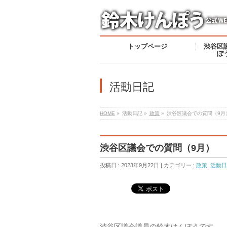
トップページ
渋谷区
ぽ
活動日記
HOME
»
活動日記 »
政策
»
渋谷区議会での質問（9月
渋谷区議会での質問（9月）
投稿日 : 2023年9月22日 | カテゴリー :
政策
,
活動日
渋谷区議会議員の鈴木けんぽうです。