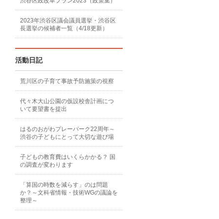
渋谷区政改革プラン2023（政策集）
2023年渋谷区議会議員選挙・渋谷区
長選挙の候補者一覧（4/18更新）
活動日記
荒川区の子育て事故予防施策の視察
代々木大山公園の仮設校舎計画につ
いて要望書を提出
はるのおがわプレーパーク22周年～
渋谷の子どもにとって大切な遊び場
子どもの教育費はいくらかかる？ 国
の調査が変わります
「算国の時数を減らす」のは問題
か？～文科省情報・技術WGの議論を
整理～