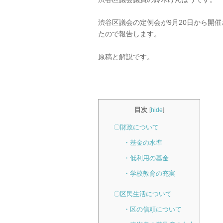
渋谷区議会の定例会が9月20日から開
たので報告します。
原稿と解説です。
目次
[
hide
]
〇財政について
・基金の水準
・低利用の基金
・学校教育の充実
〇区民生活について
・区の信頼について