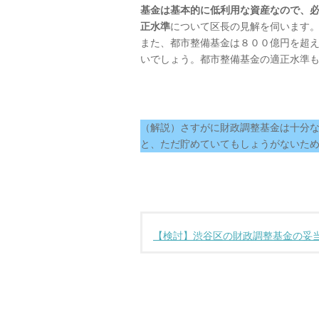
基金は基本的に低利用な資産なので、
正水準
について区長の見解を伺います
また、都市整備基金は８００億円を超
いでしょう。都市整備基金の適正水準
（解説）さすがに財政調整基金は十分
と、ただ貯めていてもしょうがないた
【検討】渋谷区の財政調整基金の妥