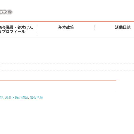
議会議員・鈴木けん
基本政策
活動日誌
うプロフィール
）
記
,
渋谷区政の問題
,
議会活動