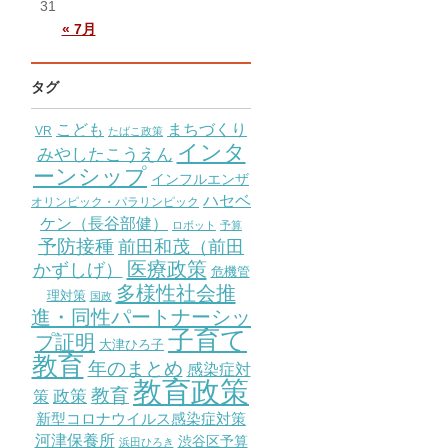
31
« 7月
タグ
こども
まちづくり
VR
たばこ政策
インタ
みやしたこうえん
ーンシップ
インフルエンザ
ハセベ
オリンピック・パラリンピック
ケン（長谷部健）
ロボット
予算
予防接種
前田和茂（前田
医療政策
かずしげ）
危機管
多様性社会推
理対策
国政
進・同性パートナーシッ
子育て
プ証明
大津ひろ子
教育
年のまとめ
感染症対
教育政策
教育
策
政策
新型コロナウイルス感染症対策
河津保養所
渋谷区予算
浜田ひろき