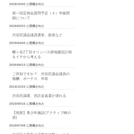
2018/10/02 に投稿された
第一回定例会質問予定（４）学級閉
鎖について
2018/02/21 に投稿された
渋谷区議会議員選挙、政策など
2019/04/20 に投稿された
幡ヶ谷2丁目オリンパス跡地建設計画
をイチから考える
2026/06/13 に投稿された
ご存知ですか？ 渋谷区議会議員の
報酬、ボーナス、年収
2014/12/23 に投稿された
渋谷区議選、供託金返還が遅れる
2023/05/16 に投稿された
【視察】青少年施設(アクティブ峰の
原)
2019/07/09 に投稿された