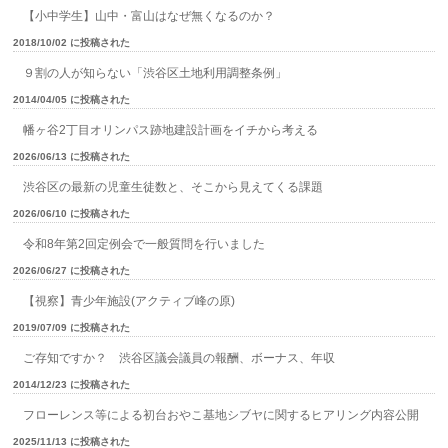
【小中学生】山中・富山はなぜ無くなるのか？
2018/10/02 に投稿された
９割の人が知らない「渋谷区土地利用調整条例」
2014/04/05 に投稿された
幡ヶ谷2丁目オリンパス跡地建設計画をイチから考える
2026/06/13 に投稿された
渋谷区の最新の児童生徒数と、そこから見えてくる課題
2026/06/10 に投稿された
令和8年第2回定例会で一般質問を行いました
2026/06/27 に投稿された
【視察】青少年施設(アクティブ峰の原)
2019/07/09 に投稿された
ご存知ですか？ 渋谷区議会議員の報酬、ボーナス、年収
2014/12/23 に投稿された
フローレンス等による初台おやこ基地シブヤに関するヒアリング内容公開
2025/11/13 に投稿された