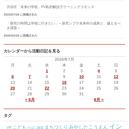
渋谷区「未来の学校」PV私的解説①ラーニングコモンズ
2023/07/28 に投稿された
「探究の時間は学校に行きたい」～探究シブヤ未来科の成果と、越えるべ
き課題～
2026/02/26 に投稿された
カレンダーから活動日記を見る
2026年7月
月
火
水
木
金
土
日
1
2
3
4
5
6
7
8
9
10
11
12
13
14
15
16
17
18
19
20
21
22
23
24
25
26
27
28
29
30
31
« 6月
8月 »
タグ
イン
こども
みやしたこうえん
まちづくり
VR
たばこ政策