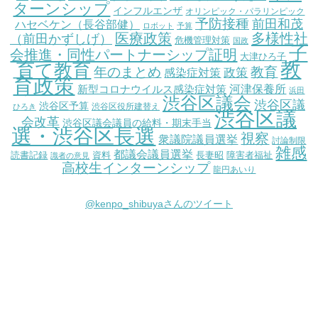
ターンシップ
インフルエンザ
オリンピック・パラリンピック
予防接種
前田和茂
ハセベケン（長谷部健）
ロボット
予算
医療政策
多様性社
（前田かずしげ）
危機管理対策
国政
子
会推進・同性パートナーシップ証明
大津ひろ子
教
育て教育
教育
年のまとめ
感染症対策
政策
育政策
新型コロナウイルス感染症対策
河津保養所
浜田
渋谷区議会
渋谷区議
渋谷区予算
渋谷区役所建替え
ひろき
渋谷区議
会改革
渋谷区議会議員の給料・期末手当
選・渋谷区長選
視察
衆議院議員選挙
討論制限
雑感
都議会議員選挙
読書記録
資料
長妻昭
障害者福祉
識者の意見
高校生インターンシップ
龍円あいり
@kenpo_shibuyaさんのツイート