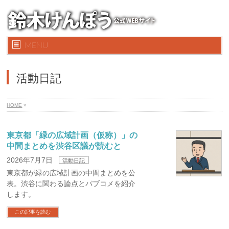
MENU
活動日記
HOME
»
東京都「緑の広域計画（仮称）」の
中間まとめを渋谷区議が読むと
2026年7月7日
活動日記
東京都が緑の広域計画の中間まとめを公
表。渋谷に関わる論点とパブコメを紹介
します。
この記事を読む