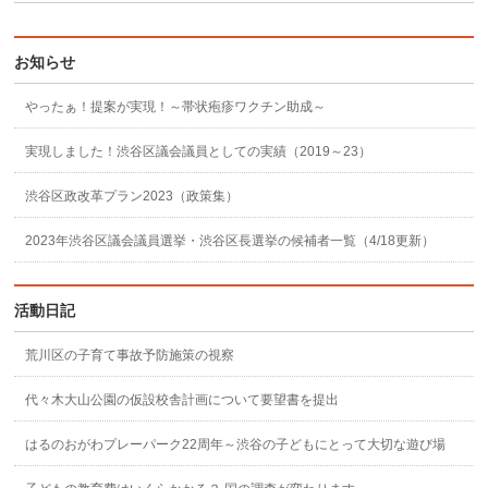
お知らせ
やったぁ！提案が実現！～帯状疱疹ワクチン助成～
実現しました！渋谷区議会議員としての実績（2019～23）
渋谷区政改革プラン2023（政策集）
2023年渋谷区議会議員選挙・渋谷区長選挙の候補者一覧（4/18更新）
活動日記
荒川区の子育て事故予防施策の視察
代々木大山公園の仮設校舎計画について要望書を提出
はるのおがわプレーパーク22周年～渋谷の子どもにとって大切な遊び場