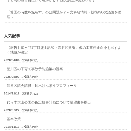
子どもの教育費はいくらかかる？ 国の調査が変わります
「算国の時数を減らす」のは問題か？～文科省情報・技術WGの議論を整
理～
人気記事
【報告】富ヶ谷1丁目盛土訴訟・渋谷区敗訴。仮の工事停止命令を出すよ
う地裁が決定
2026/04/04 に投稿された
荒川区の子育て事故予防施策の視察
2026/08/03 に投稿された
渋谷区議会議員・鈴木けんぽうプロフィール
2014/11/16 に投稿された
代々木大山公園の仮設校舎計画について要望書を提出
2026/07/22 に投稿された
基本政策
2014/11/16 に投稿された