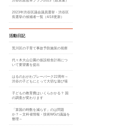
渋谷区政改革プラン2023（政策集）
2023年渋谷区議会議員選挙・渋谷区
長選挙の候補者一覧（4/18更新）
活動日記
荒川区の子育て事故予防施策の視察
代々木大山公園の仮設校舎計画につ
いて要望書を提出
はるのおがわプレーパーク22周年～
渋谷の子どもにとって大切な遊び場
子どもの教育費はいくらかかる？ 国
の調査が変わります
「算国の時数を減らす」のは問題
か？～文科省情報・技術WGの議論を
整理～