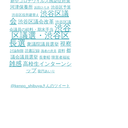
新型コロナウイルス感染症対策
河津保養所
渋谷区予算
浜田ひろき
渋谷区議
渋谷区役所建替え
会
渋谷区議会改革
渋谷区議
渋谷
会議員の給料・期末手当
区議選・渋谷区
長選
視察
衆議院議員選挙
都
討論制限
読書記録
資料
識者の意見
議会議員選挙
長妻昭
障害者福祉
雑感
高校生インターンシ
ップ
龍円あいり
@kenpo_shibuyaさんのツイート