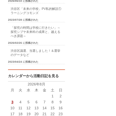
2026/06/10 に投稿された
渋谷区「未来の学校」PV私的解説①
ラーニングコモンズ
2023/07/28 に投稿された
「探究の時間は学校に行きたい」～
探究シブヤ未来科の成果と、越える
べき課題～
2026/02/26 に投稿された
渋谷区議選、当選しました！＆選挙
のデータなど
2023/04/24 に投稿された
カレンダーから活動日記を見る
2026年8月
月
火
水
木
金
土
日
1
2
3
4
5
6
7
8
9
10
11
12
13
14
15
16
17
18
19
20
21
22
23