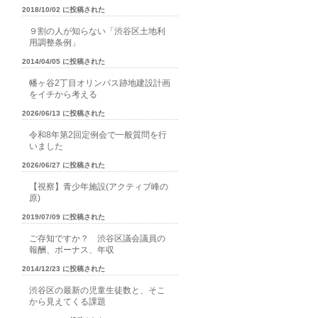
2018/10/02 に投稿された
９割の人が知らない「渋谷区土地利
用調整条例」
2014/04/05 に投稿された
幡ヶ谷2丁目オリンパス跡地建設計画
をイチから考える
2026/06/13 に投稿された
令和8年第2回定例会で一般質問を行
いました
2026/06/27 に投稿された
【視察】青少年施設(アクティブ峰の
原)
2019/07/09 に投稿された
ご存知ですか？ 渋谷区議会議員の
報酬、ボーナス、年収
2014/12/23 に投稿された
渋谷区の最新の児童生徒数と、そこ
から見えてくる課題