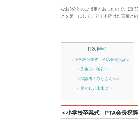
なお3分とのご指定があったので、ほぼ
とを第一にして、とても砕けた言葉と
目次
[
hide
]
＜小学校卒業式 PTA会長祝辞＞
＜先生方へ御礼＞
＜保護者のみなさんへ＞
＜輝かしい未来に＞
＜小学校卒業式 PTA会長祝