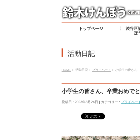
トップページ
渋谷区
ぽ
活動日記
HOME
»
活動日記 »
プライベート
»
小学生の皆さん
小学生の皆さん、卒業おめで
投稿日 : 2023年3月24日 | カテゴリー :
プライベー