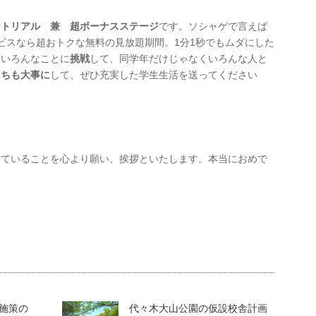
ートリアル 兼 超ボーナスステージ
です。ソシャゲで言えば
ビスなら超おトクな無料の見放題期間。1分1秒でもムダにした
くいろんなことに
挑戦
して、同学年だけじゃなくいろんな人と
たちも大事に
して、ぜひ充実した学生生活を送ってください
っていることを心より願い、挨拶といたします。本当におめで
施策の
代々木大山公園の仮設校舎計画