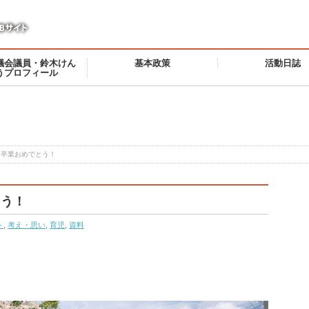
議会議員・鈴木けん
基本政策
活動日誌
うプロフィール
、卒業おめでとう！
とう！
ト
,
考え・思い
,
育児
,
資料