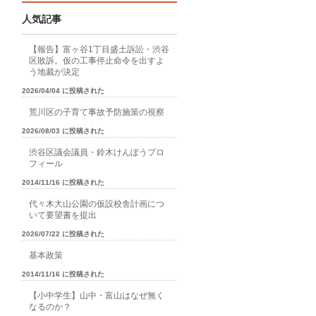
人気記事
【報告】富ヶ谷1丁目盛土訴訟・渋谷
区敗訴。仮の工事停止命令を出すよ
う地裁が決定
2026/04/04 に投稿された
荒川区の子育て事故予防施策の視察
2026/08/03 に投稿された
渋谷区議会議員・鈴木けんぽうプロ
フィール
2014/11/16 に投稿された
代々木大山公園の仮設校舎計画につ
いて要望書を提出
2026/07/22 に投稿された
基本政策
2014/11/16 に投稿された
【小中学生】山中・富山はなぜ無く
なるのか？