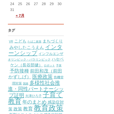
24
25
26
27
28
29
30
31
« 7月
タグ
こども
まちづくり
VR
たばこ政策
インタ
みやしたこうえん
ーンシップ
インフルエンザ
ハセベ
オリンピック・パラリンピック
ケン（長谷部健）
ロボット
予算
予防接種
前田和茂（前田
医療政策
かずしげ）
危機管
多様性社会推
理対策
国政
進・同性パートナーシッ
子育て
プ証明
大津ひろ子
教育
年のまとめ
感染症対
教育政策
教育
策
政策