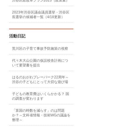
渋谷区政改革プラン2023（政策集）
2023年渋谷区議会議員選挙・渋谷区
長選挙の候補者一覧（4/18更新）
活動日記
荒川区の子育て事故予防施策の視察
代々木大山公園の仮設校舎計画につ
いて要望書を提出
はるのおがわプレーパーク22周年～
渋谷の子どもにとって大切な遊び場
子どもの教育費はいくらかかる？ 国
の調査が変わります
「算国の時数を減らす」のは問題
か？～文科省情報・技術WGの議論を
整理～