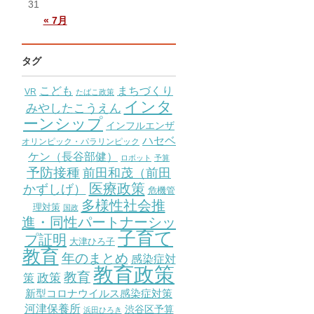
31
« 7月
タグ
こども
まちづくり
VR
たばこ政策
インタ
みやしたこうえん
ーンシップ
インフルエンザ
ハセベ
オリンピック・パラリンピック
ケン（長谷部健）
ロボット
予算
予防接種
前田和茂（前田
医療政策
かずしげ）
危機管
多様性社会推
理対策
国政
進・同性パートナーシッ
子育て
プ証明
大津ひろ子
教育
年のまとめ
感染症対
教育政策
教育
策
政策
新型コロナウイルス感染症対策
河津保養所
渋谷区予算
浜田ひろき