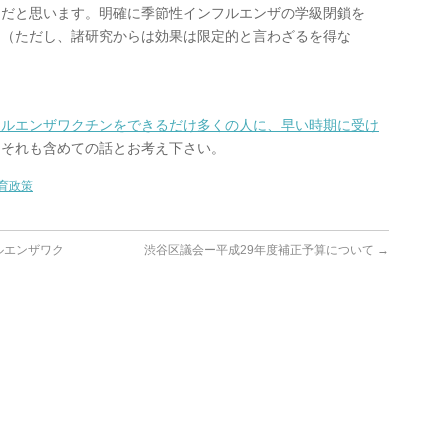
題だと思います。明確に季節性インフルエンザの学級閉鎖を
く（ただし、諸研究からは効果は限定的と言わざるを得な
フルエンザワクチンをできるだけ多くの人に、早い時期に受け
、それも含めての話とお考え下さい。
育政策
ルエンザワク
渋谷区議会ー平成29年度補正予算について
→