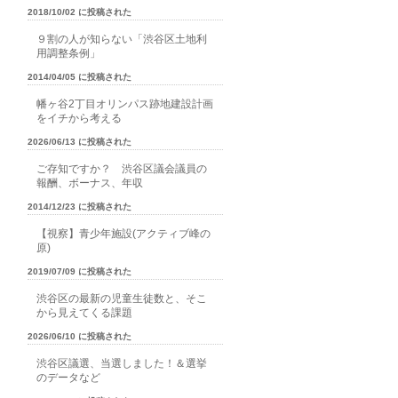
2018/10/02 に投稿された
９割の人が知らない「渋谷区土地利
用調整条例」
2014/04/05 に投稿された
幡ヶ谷2丁目オリンパス跡地建設計画
をイチから考える
2026/06/13 に投稿された
ご存知ですか？ 渋谷区議会議員の
報酬、ボーナス、年収
2014/12/23 に投稿された
【視察】青少年施設(アクティブ峰の
原)
2019/07/09 に投稿された
渋谷区の最新の児童生徒数と、そこ
から見えてくる課題
2026/06/10 に投稿された
渋谷区議選、当選しました！＆選挙
のデータなど