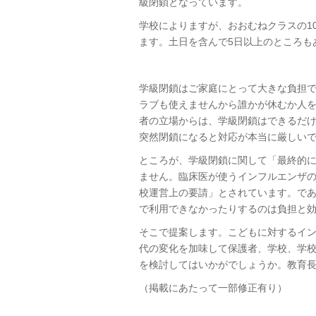
級閉鎖となっています。
学校によりますが、おおむねクラスの1
ます。土日を含んで5日以上のところも
学級閉鎖はご家庭にとって大きな負担
ラブも使えませんから誰かが休むか人
者の立場からは、学級閉鎖はできるだ
突然閉鎖になると対応が本当に厳しい
ところが、学級閉鎖に関して「最終的
ません。臨床医が使うインフルエンザ
校運営上の要請」とされています。で
で利用できなかったりするのは負担と
そこで提案します。こどもに対するイ
代の変化を加味して保護者、学校、学
を検討してはいかがでしょうか。教育
（掲載にあたって一部修正有り）