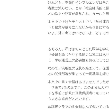
けれども、季節性インフルエンザはそ
者数は減らない」とか「社会経済的に
どの論文や記事が散見され、うーむと
本文中で上げたテキストでも「学校運
うと授業が成り立たないから休みにす
いよ、外に出てはいけないよ、とする
もちろん、私はきちんとした医学を学
り優越を論じたりする能力は私にはあ
し、学校運営上の必要性も無視はして
なので、渋谷区の現状を踏まえて、保
どの関係部署が集まって一度基準を練
本文中に書く余裕はありませんでしたが
「学級で3名欠席です。このまま拡大す
トを事前に頻繁に直接保護者に送って
も大きな進歩だと思います。
放課後クラブのＢ会員なんて働いてい