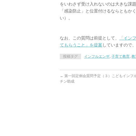
をいわさず受け入れないのは大きな課
「感染防止」と位置付けるならともか
い）。
なお、この質問は前提として、
「イン
てもらうこと」を提案
していますので
投稿タグ
インフルエンザ
,
子育て教育
,
教
←
第一回定例会質問予定（３）こどもインフ
チン助成