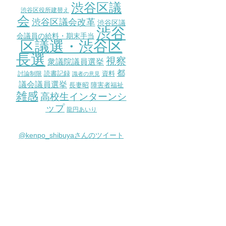
渋谷区議
渋谷区役所建替え
会
渋谷区議会改革
渋谷区議
渋谷
会議員の給料・期末手当
区議選・渋谷区
長選
視察
衆議院議員選挙
都
討論制限
読書記録
資料
識者の意見
議会議員選挙
長妻昭
障害者福祉
雑感
高校生インターンシ
ップ
龍円あいり
@kenpo_shibuyaさんのツイート