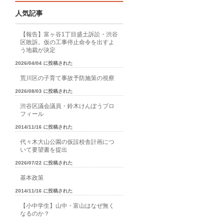
人気記事
【報告】富ヶ谷1丁目盛土訴訟・渋谷
区敗訴。仮の工事停止命令を出すよ
う地裁が決定
2026/04/04 に投稿された
荒川区の子育て事故予防施策の視察
2026/08/03 に投稿された
渋谷区議会議員・鈴木けんぽうプロ
フィール
2014/11/16 に投稿された
代々木大山公園の仮設校舎計画につ
いて要望書を提出
2026/07/22 に投稿された
基本政策
2014/11/16 に投稿された
【小中学生】山中・富山はなぜ無く
なるのか？