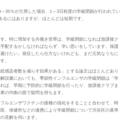
0～30％が欠席した場合、1～3日程度の学級閉鎖が行われてい
あるにはありますが、ほとんどは短期です。
です。特に増加する共働き世帯は、学級閉鎖になれば放課後ク
を手配するかしなければならず、辛い思いをしています。保護
け避けたい。発症したら仕方ないけれども、まだ元気なうちに
です。
に総感染者数を減らす効果がある」とする論文はほとんどあり
の解説書においても、季節性インフルエンザの学級閉鎖は「学
あれば、早期に予防的に学級閉鎖を行ったり、放課後クラブま
効果の均衡の面で疑問を持ちます。
ンフルエンザワクチンの接種の強化をすることと合わせて、時
校医、保健所などの連携により学級閉鎖について渋谷区の基準
長の見解を伺います。