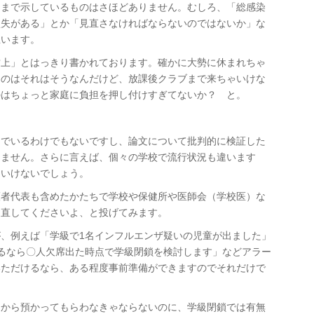
こまで示しているものはさほどありません。むしろ、「総感染
損失がある」とか「見直さなければならないのではないか」な
思います。
営上」とはっきり書かれております。確かに大勢に休まれちゃ
るのはそれはそうなんだけど、放課後クラブまで来ちゃいけな
のはちょっと家庭に負担を押し付けすぎてないか？ と。
んでいるわけでもないですし、論文について批判的に検証した
りません。さらに言えば、個々の学校で流行状況も違います
はいけないでしょう。
護者代表も含めたかたちで学校や保健所や医師会（学校医）な
り直してくださいよ、と投げてみます。
、例えば「学級で1名インフルエンザ疑いの児童が出ました」
るなら〇人欠席出た時点で学級閉鎖を検討します」などアラー
いただけるなら、ある程度事前準備ができますのでそれだけで
るから預かってもらわなきゃならないのに、学級閉鎖では有無