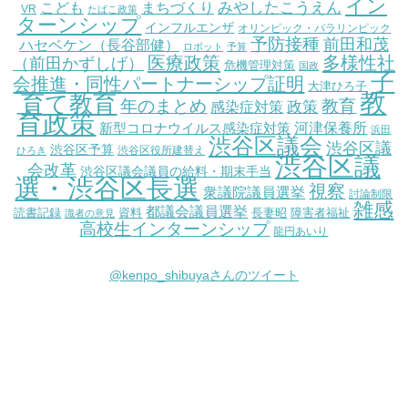
イン
こども
みやしたこうえん
まちづくり
VR
たばこ政策
ターンシップ
インフルエンザ
オリンピック・パラリンピック
予防接種
前田和茂
ハセベケン（長谷部健）
ロボット
予算
医療政策
多様性社
（前田かずしげ）
危機管理対策
国政
子
会推進・同性パートナーシップ証明
大津ひろ子
教
育て教育
教育
年のまとめ
感染症対策
政策
育政策
新型コロナウイルス感染症対策
河津保養所
浜田
渋谷区議会
渋谷区議
渋谷区予算
渋谷区役所建替え
ひろき
渋谷区議
会改革
渋谷区議会議員の給料・期末手当
選・渋谷区長選
視察
衆議院議員選挙
討論制限
雑感
都議会議員選挙
読書記録
資料
長妻昭
障害者福祉
識者の意見
高校生インターンシップ
龍円あいり
@kenpo_shibuyaさんのツイート