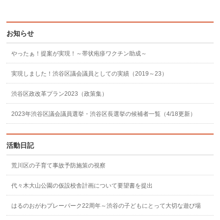
お知らせ
やったぁ！提案が実現！～帯状疱疹ワクチン助成～
実現しました！渋谷区議会議員としての実績（2019～23）
渋谷区政改革プラン2023（政策集）
2023年渋谷区議会議員選挙・渋谷区長選挙の候補者一覧（4/18更新）
活動日記
荒川区の子育て事故予防施策の視察
代々木大山公園の仮設校舎計画について要望書を提出
はるのおがわプレーパーク22周年～渋谷の子どもにとって大切な遊び場