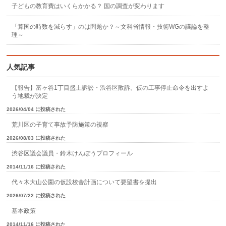
子どもの教育費はいくらかかる？ 国の調査が変わります
「算国の時数を減らす」のは問題か？～文科省情報・技術WGの議論を整
理～
人気記事
【報告】富ヶ谷1丁目盛土訴訟・渋谷区敗訴。仮の工事停止命令を出すよ
う地裁が決定
2026/04/04 に投稿された
荒川区の子育て事故予防施策の視察
2026/08/03 に投稿された
渋谷区議会議員・鈴木けんぽうプロフィール
2014/11/16 に投稿された
代々木大山公園の仮設校舎計画について要望書を提出
2026/07/22 に投稿された
基本政策
2014/11/16 に投稿された