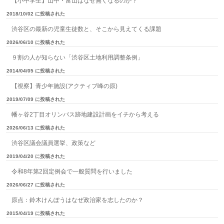
【小中学生】山中・富山はなぜ無くなるのか？
2018/10/02 に投稿された
渋谷区の最新の児童生徒数と、そこから見えてくる課題
2026/06/10 に投稿された
９割の人が知らない「渋谷区土地利用調整条例」
2014/04/05 に投稿された
【視察】青少年施設(アクティブ峰の原)
2019/07/09 に投稿された
幡ヶ谷2丁目オリンパス跡地建設計画をイチから考える
2026/06/13 に投稿された
渋谷区議会議員選挙、政策など
2019/04/20 に投稿された
令和8年第2回定例会で一般質問を行いました
2026/06/27 に投稿された
原点：鈴木けんぽうはなぜ政治家を志したのか？
2015/04/19 に投稿された