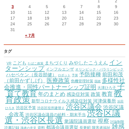
1
2
3
4
5
6
7
8
9
10
11
12
13
14
15
16
17
18
19
20
21
22
23
24
25
26
27
28
29
30
31
« 7月
タグ
イン
こども
みやしたこうえん
まちづくり
VR
たばこ政策
ターンシップ
インフルエンザ
オリンピック・パラリンピック
予防接種
前田和茂
ハセベケン（長谷部健）
ロボット
予算
医療政策
多様性社
（前田かずしげ）
危機管理対策
国政
子
会推進・同性パートナーシップ証明
大津ひろ子
教
育て教育
教育
年のまとめ
感染症対策
政策
育政策
新型コロナウイルス感染症対策
河津保養所
浜田
渋谷区議会
渋谷区議
渋谷区予算
渋谷区役所建替え
ひろき
渋谷区議
会改革
渋谷区議会議員の給料・期末手当
選・渋谷区長選
視察
衆議院議員選挙
討論制限
雑感
都議会議員選挙
読書記録
資料
長妻昭
障害者福祉
識者の意見