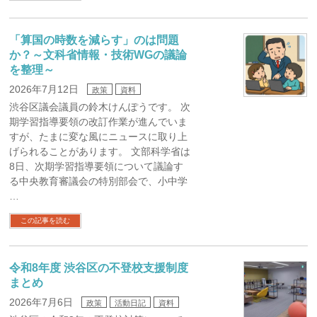
「算国の時数を減らす」のは問題
か？～文科省情報・技術WGの議論
を整理～
2026年7月12日
政策
資料
渋谷区議会議員の鈴木けんぽうです。 次
期学習指導要領の改訂作業が進んでいま
すが、たまに変な風にニュースに取り上
げられることがあります。 文部科学省は
8日、次期学習指導要領について議論す
る中央教育審議会の特別部会で、小中学
…
この記事を読む
令和8年度 渋谷区の不登校支援制度
まとめ
2026年7月6日
政策
活動日記
資料