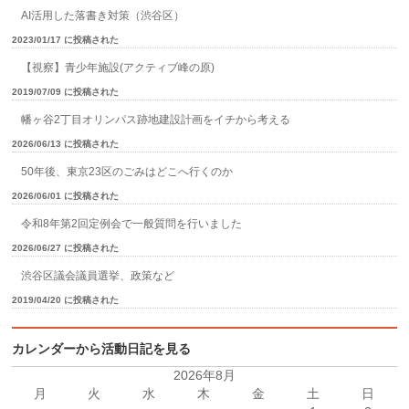
AI活用した落書き対策（渋谷区）
2023/01/17 に投稿された
【視察】青少年施設(アクティブ峰の原)
2019/07/09 に投稿された
幡ヶ谷2丁目オリンパス跡地建設計画をイチから考える
2026/06/13 に投稿された
50年後、東京23区のごみはどこへ行くのか
2026/06/01 に投稿された
令和8年第2回定例会で一般質問を行いました
2026/06/27 に投稿された
渋谷区議会議員選挙、政策など
2019/04/20 に投稿された
カレンダーから活動日記を見る
2026年8月
月
火
水
木
金
土
日