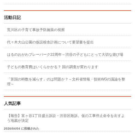
活動日記
荒川区の子育て事故予防施策の視察
代々木大山公園の仮設校舎計画について要望書を提出
はるのおがわプレーパーク22周年～渋谷の子どもにとって大切な遊び場
子どもの教育費はいくらかかる？ 国の調査が変わります
「算国の時数を減らす」のは問題か？～文科省情報・技術WGの議論を整
理～
人気記事
【報告】富ヶ谷1丁目盛土訴訟・渋谷区敗訴。仮の工事停止命令を出すよ
う地裁が決定
2026/04/04 に投稿された