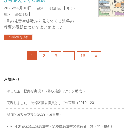
から見えてくる課題
2026年6月10日
政策
活動日記
考え・
思い
議会活動
4月の児童生徒数から見えてくる渋谷の
教育の課題についてまとめました
この記事を読む
1
2
3
…
16
»
お知らせ
やったぁ！提案が実現！～帯状疱疹ワクチン助成～
実現しました！渋谷区議会議員としての実績（2019～23）
渋谷区政改革プラン2023（政策集）
2023年渋谷区議会議員選挙・渋谷区長選挙の候補者一覧（4/18更新）